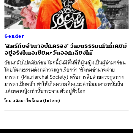
ค้นหา
SHARE
TWEET
LINE
EMAIL
Gender
‘สตรีกับอำนาจปกครอง’ วัฒนธรรมเก่าที่เคยมี
อยู่จริงในเอเชียตะวันออกเฉียงใต้
ย้อนกลับไปสมัยก่อน โลกนี้ยังมีพื้นที่ที่ผู้หญิงเป็นผู้นำมาก่อน
โดยวัฒนธรรมดังกล่าวจะถูกเรียกว่า ‘สังคมอำนาจฝ่าย
มารดา’ (Matriarchal Society) หรือการสืบสายตระกูลทาง
มารดาเป็นหลัก ทำให้เกิดความคิดและค่านิยมเคารพนับถือ
แค่เพศหญิงเท่านั้นกระจายตัวอยู่ทั่วโลก
โดย
อภิชยา โพธิ์ทอง (Intern)