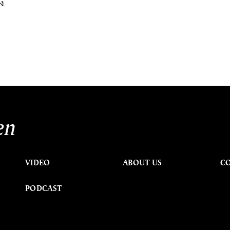
ิง
en
VIDEO
ABOUT US
C
PODCAST