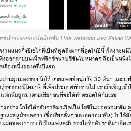
SHARE
TWEET
LINE
EMAIL
ายหน้าจอจากแอปพลิเคชัน Line Webtoon และ Kakao W
นแนวกึ่งอิเซไกที่เป็นที่พูดถึงมากที่สุดในปีนี้ ก็คงจะหนี
เพิ่งออกฉายบนเน็ตฟลิกซ์จนจบซีซันไปหมาดๆ ถือเป็นหนึ่ง
เรื่องหนึ่งของครึ่งปีแรก
งราวผ่านมุมมองของ โกโร่ นายแพทย์หนุ่มวัย 30 ต้นๆ และแ
่งจากวงบีโคมาจิ ที่เพิ่งประกาศพักงานไป เขาบังเอิญเข้าไ
แต่กลับถูกฆ่าตายเสียก่อนที่จะได้ทำคลอดให้กับเธอ
างอย่าง โกโร่ได้กลับชาติมาเกิดเป็น โฮชิโนะ อควอมารี
ฐานะหนูน้อยอควา (ชื่อเรียกสั้นๆ ของอควอมารีน) ไปได้สัก
วฝาแฝดของเขาเอง ก็เป็นแฟนคลับของไอที่กลับชาติมาเกิดเช