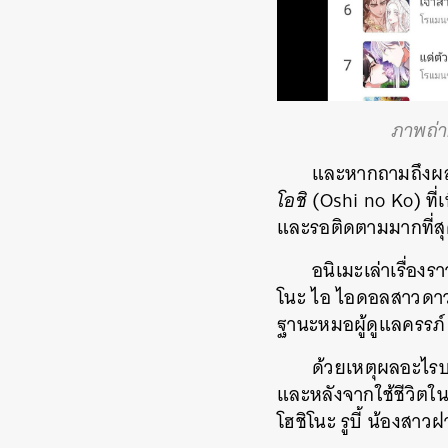
ภาพถ่
และหากถามถึงผลงา
โอชิ
(Oshi no Ko) ที่
และรอติดตามมากที่สุด
อนิเมะเล่าเรื่อ
โนะ ไอ ไอดอลสาวดาวรุ
ฐานะหมอผู้ดูแลครรภ์ 
ด้วยเหตุผลอะไรบ
และหลังจากใช้ชีวิตใน
โฮชิโนะ รูบี้ น้องสา