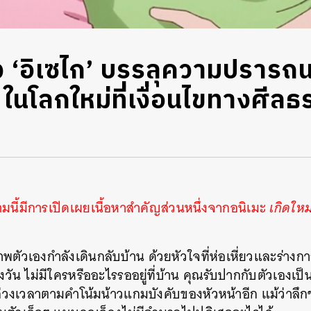
ง ‘อิเซไก’ บรรลุความปราร
นโลกใหม่ที่เงื่อนไขทางศีลธ
นี้มีการเปิดเผยเนื้อหาสำคัญส่วนหนึ่งจากอนิเมะ
เกิดใหม
ัวเองกำลังเดินกลับบ้าน ด้วยหัวใจที่ห่อเหี่ยวและร่างกาย
น ไม่มีใครหรืออะไรรออยู่ที่บ้าน คุณรับปากกับตัวเองเป็นคร
งเวลาตามคำโน้มน้าวแกมบังคับของหัวหน้าอีก แม้ว่าลึกๆ แ