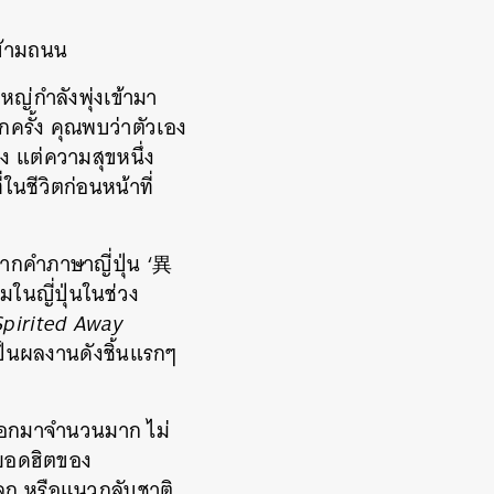
ข้ามถนน
หญ่กำลังพุ่งเข้ามา
ีกครั้ง คุณพบว่าตัวเอง
บ้าง แต่ความสุขหนึ่ง
ในชีวิตก่อนหน้าที่
จากคำภาษาญี่ปุ่น ‘
異
ยมในญี่ปุ่นในช่วง
Spirited Away
ป็นผลงานดังชิ้นแรกๆ
ตออกมาจำนวนมาก ไม่
ดยอดฮิตของ
โลก หรือแนวกลับชาติ