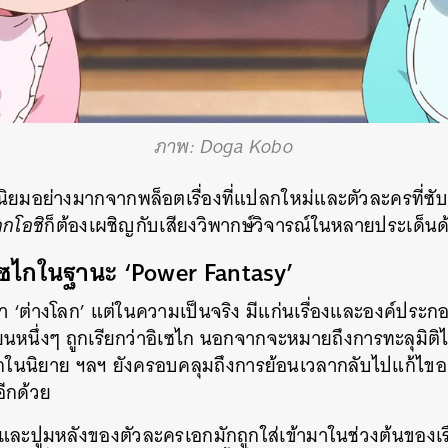
ภาพ: Doga Kobo
นิยมอย่างมากจากพล็อตเรื่องที่แปลกใหม่และตัวละครที่ซับ
ูกโอชิ
ก็ต้องเผชิญกับเสียงวิพากษ์วิจารณ์ในหลายประเด็นด
เซไกในฐานะ ‘Power Fantasy’
 ‘ต่างโลก’ แต่ในความเป็นจริง มีแก่นเรื่องและองค์ประกอ
ยนหนึ่งๆ ถูกเรียกว่าอิเซไก นอกจากจะหมายถึงการทะลุมิติไ
ลกในนิยาย ฯลฯ ยังครอบคลุมถึงการย้อนเวลากลับไปแก้ไขอ
อีกด้วย
าและปูมหลังของตัวละครเอกมักถูกใส่เข้ามาในช่วงต้นของเรื