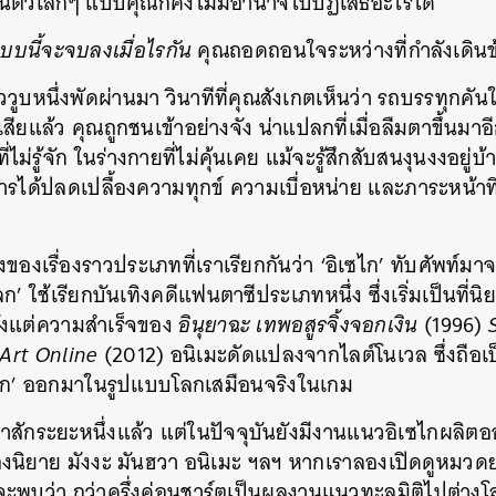
นตัวเล็กๆ แบบคุณก็คงไม่มีอำนาจไปปฏิเสธอะไรได้
บบนี้จะจบลงเมื่อไรกัน
คุณถอดถอนใจระหว่างที่กำลังเดิน
วูบหนึ่งพัดผ่านมา วินาทีที่คุณสังเกตเห็นว่า รถบรรทุกคันใ
ียแล้ว คุณถูกชนเข้าอย่างจัง น่าแปลกที่เมื่อลืมตาขึ้นมาอ
ี่ไม่รู้จัก ในร่างกายที่ไม่คุ้นเคย แม้จะรู้สึกสับสนงุนงงอยู่
การได้ปลดเปลื้องความทุกข์ ความเบื่อหน่าย และภาระหน้าที่
งของเรื่องราวประเภทที่เราเรียกกันว่า ‘อิเซไก’ ทับศัพท์มา
ลก’ ใช้เรียกบันเทิงคดีแฟนตาซีประเภทหนึ่ง ซึ่งเริ่มเป็นที่นิ
้งแต่ความสำเร็จของ
อินุยาฉะ เทพอสูรจิ้งจอกเงิน
(1996)
Art Online
(2012) อนิเมะดัดแปลงจากไลต์โนเวล ซึ่งถือเ
งโลก’ ออกมาในรูปแบบโลกเสมือนจริงในเกม
มมาสักระยะหนึ่งแล้ว แต่ในปัจจุบันยังมีงานแนวอิเซไกผลิ
องนิยาย มังงะ มันฮวา อนิเมะ ฯลฯ หากเราลองเปิดดูหมว
จะพบว่า กว่าครึ่งค่อนชาร์ตเป็นผลงานแนวทะลุมิติไปต่าง