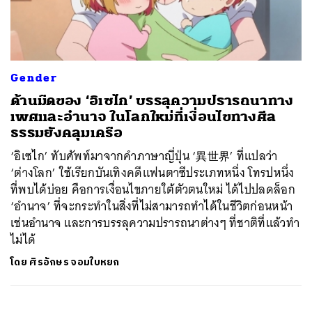
ค้นหา
Gender
SHARE
TWEET
LINE
EMAIL
ด้านมืดของ ‘อิเซไก’ บรรลุความปรารถนาทาง
เพศและอำนาจ ในโลกใหม่ที่เงื่อนไขทางศีล
ธรรมยังคลุมเครือ
‘อิเซไก’ ทับศัพท์มาจากคำภาษาญี่ปุ่น ‘異世界’ ที่แปลว่า
‘ต่างโลก’ ใช้เรียกบันเทิงคดีแฟนตาซีประเภทหนึ่ง โทรปหนึ่ง
ที่พบได้บ่อย คือการเงื่อนไขภายใต้ตัวตนใหม่ ได้ไปปลดล็อก
‘อำนาจ’ ที่จะกระทำในสิ่งที่ไม่สามารถทำได้ในชีวิตก่อนหน้า
เช่นอำนาจ และการบรรลุความปรารถนาต่างๆ ที่ชาติที่แล้วทำ
ไม่ได้
โดย
ศิรอักษร จอมใบหยก