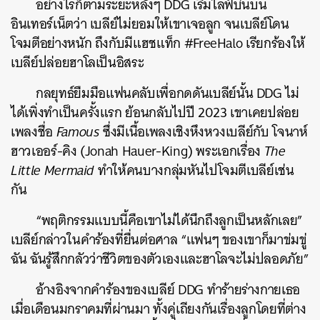
อย่างไรก็ตามระยะหลังๆ DDG เริ่มไลฟ์บ่นบน
อินเทอร์เน็ตว่า เบลีย์ไม่ยอมให้เขาเจอลูก จนเบลีย์โดน
โจมตีอย่างหนัก ถึงกับมีแฮชแท็ก #FreeHalo เรียกร้องให้
เบลีย์ปล่อยฮาโลเป็นอิสระ
กลยุทธ์ยืมมือแฟนคลับเพื่อกดดันเบลีย์นั้น DDG ไม่
ได้เพิ่งทำเป็นครั้งแรก ย้อนกลับไปปี 2023 เขาเคยปล่อย
เพลงชื่อ
Famous
ซึ่งมีเนื้อเพลงเชิงหึงหวงเบลีย์กับ โจนาห์
ฮาวเออร์-คิง (Jonah Hauer-King) พระเอกเรื่อง
The
Little Mermaid
ทำให้คนบางกลุ่มหันไปโจมตีเบลีย์เช่น
กัน
“พฤติกรรมแบบนี้คือเขาไม่ได้นึกถึงลูกเป็นหลักเลย”
เบลีย์กล่าวในคำร้องที่ยื่นต่อศาล “แฟนๆ ของเขาก็มาข่มขู่
ฉัน ฉันรู้สึกกลัวว่าชีวิตของตัวเองและฮาโลจะไม่ปลอดภัย”
อ้างอิงจากคำร้องของเบลีย์ DDG ทำร้ายร่างกายเธอ
เมื่อเดือนมกราคมที่ผ่านมา ทั้งคู่เถียงกันเรื่องลูกโดยที่ต่าง