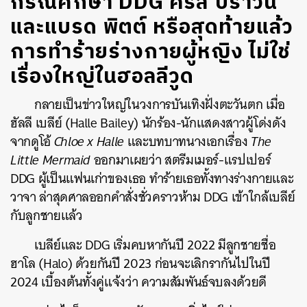
กรณีศึกษา DDG คริส บราวน์
และแบรด พิตต์ หรือสุดท้ายแล้ว
การทำร้ายร่างกายผู้หญิง ไม่ใช่
เรื่องใหญ่ในฮอลลีวูด
กลายเป็นข่าวใหญ่ในวงการบันเทิงฝั่งตะวันตก เมื่อ
ฮัลลี เบลีย์ (Halle Bailey) นักร้อง-นักแสดงสาวผู้โด่งดัง
จากดูโอ้
Chloe x Halle
และบทบาทนางเอกเรื่อง
The
Little Mermaid
ออกมาเผยว่า สตรีมเมอร์-แรปเปอร์
DDG ผู้เป็นแฟนเก่าของเธอ ทำร้ายเธอทั้งทางร่างกายและ
วาจา ล่าสุดศาลออกคำสั่งชั่วคราวห้าม DDG เข้าใกล้เบลีย์
กับลูกชายแล้ว
เบลีย์และ DDG เริ่มคบหากันปี 2022 มีลูกชายชื่อ
ฮาโล (Halo) ด้วยกันปี 2023 ก่อนจะเลิกรากันไปในปี
2024 เบื้องต้นทั้งคู่แจ้งว่า ความสัมพันธ์จบลงด้วยดี