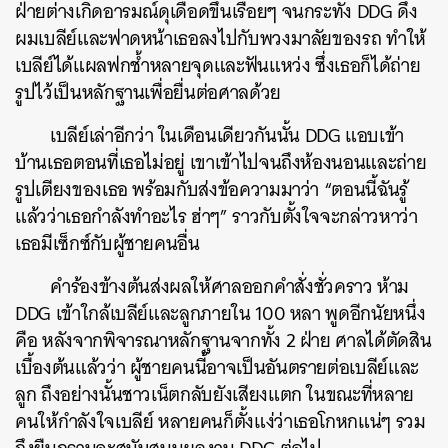
ฝ่ายต่างเกิดอารมณ์ดุเดือดขึ้นเรื่อยๆ จนกระทั่ง DDG ดึง
ผมเบลีย์และฟาดหน้าเธอลงไปกับพวงมาลัยของรถ ทำให้
เบลีย์ได้แผลฟกช้ำหลายจุดและฟันแหว่ง ซึ่งเธอก็ได้ถ่าย
รูปไว้เป็นหลักฐานเพื่อยื่นต่อศาลด้วย
เบลีย์เล่าอีกว่า ในเดือนเดียวกันนั้น DDG แอบเข้า
บ้านเธอตอนที่เธอไม่อยู่ เขาเข้าไปจนถึงห้องนอนและถ่าย
รูปเตียงของเธอ พร้อมกับส่งข้อความมาว่า “ตอนนี้ฉันรู้
แล้วว่าเธอกำลังทำอะไร ฮ่าๆ” ราวกับตั้งใจจะกล่าวหาว่า
เธอมีเซ็กซ์กับผู้ชายคนอื่น
คำร้องข้างต้นส่งผลให้ศาลออกคำสั่งชั่วคราว ห้าม
DDG เข้าใกล้เบลีย์และลูกภายใน 100 หลา พูดอีกนัยหนึ่ง
คือ หลังจากพิจารณาหลักฐานจากทั้ง 2 ฝ่าย ศาลได้ตัดสิน
เบื้องต้นแล้วว่า ผู้ชายคนนี้อาจเป็นอันตรายต่อเบลีย์และ
ลูก ถึงอย่างนั้นชาวเน็ตกลับยังเสียงแตก ในขณะที่หลาย
คนให้กำลังใจเบลีย์ หลายคนก็ตั้งแง่ว่าเธอโกหกแน่ๆ รวม