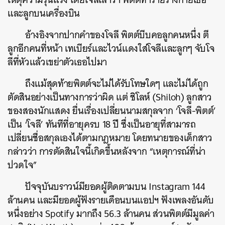
และลูกบนเครื่องบิน
อ้างอิงจากปากคำของโจลี พิตต์บีบคอลูกคนหนึ่ง ตี
ลูกอีกคนที่หน้า เทเบียร์และไวน์แดงใส่โจลีและลูกๆ จับโจ
ลีที่หัวแล้วเขย่าตัวเธอไปมา
ถึงแม้สุดท้ายพิตต์จะไม่ได้รับโทษใดๆ และไม่ได้ถูก
ตัดสินอย่างเป็นทางการว่าผิด แต่ ชิโลห์ (Shiloh) ลูกสาว
ของสองนักแสดง ยื่นเรื่องเปลี่ยนนามสกุลจาก ‘โจลี-พิตต์’
เป็น ‘โจลี’ ทันทีที่อายุครบ 18 ปี ซึ่งเป็นอายุที่สามารถ
เปลี่ยนชื่อสกุลเองได้ตามกฎหมาย โดยทนายของเด็กสาว
กล่าวว่า การตัดสินใจนี้เกิดขึ้นหลังจาก “เหตุการณ์ที่น่า
ปวดใจ”
ค้นหา
ปัจจุบันบราวน์มียอดผู้ติดตามบน Instagram 144
SHARE
TWEET
LINE
EMAIL
ล้านคน และมียอดผู้ฟังรายเดือนบนแอปฯ ฟังเพลงอันดับ
หนึ่งอย่าง Spotify มากถึง 56.3 ล้านคน ส่วนพิตต์มีมูลค่า