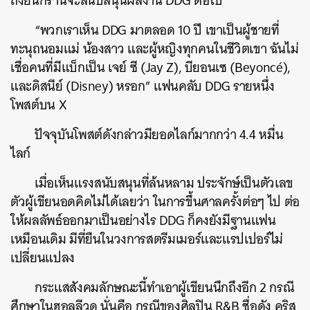
ถึงยืนกรานจะสนับสนุนผลงาน DDG ต่อไป
“พวกเราเห็น DDG มาตลอด 10 ปี เขาเป็นผู้ชายที่
ทะนุถนอมแม่ น้องสาว และผู้หญิงทุกคนในชีวิตเขา ฉันไม่
เชื่อคนที่มีแบ็กเป็น เจย์ ซี (Jay Z), บียอนเซ (Beyoncé),
และดิสนีย์ (Disney) หรอก” แฟนคลับ DDG รายหนึ่ง
โพสต์บน X
ปัจจุบันโพสต์ดังกล่าวมียอดไลก์มากกว่า 4.4 หมื่น
ไลก์
เมื่อเห็นแรงสนับสนุนที่ล้นหลาม ประจักษ์เป็นตัวเลข
ตัวผู้เขียนอดคิดไม่ได้เลยว่า ในการขึ้นศาลครั้งต่อๆ ไป ต่อ
ให้ผลลัพธ์ออกมาเป็นอย่างไร DDG ก็คงยังมีฐานแฟน
เหมือนเดิม มีที่ยืนในวงการสตรีมเมอร์และแรปเปอร์ไม่
เปลี่ยนแปลง
กระแสสังคมลักษณะนี้ทำเอาผู้เขียนนึกถึงอีก 2 กรณี
ศึกษาในฮอลลีวูด นั่นคือ กรณีของศิลปิน R&B ชื่อดัง คริส