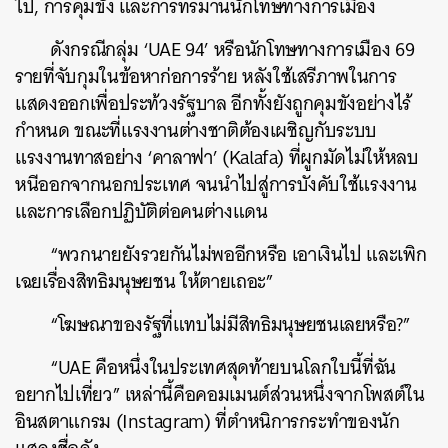
ไป, การคุมขัง และการทรมานนักโทษทางการเมือง
ดังกรณีกลุ่ม ‘UAE 94’ หรือนักโทษทางการเมือง 69
รายที่จับกุมในข้อหาก่อการร้าย หลังใช้เสรีภาพในการ
แสดงออกเพื่อประท้วงรัฐบาล อีกทั้งยังถูกคุมขังอย่างไร้
กำหนด ขณะที่แรงงานต่างชาติต้องเผชิญกับระบบ
แรงงานทาสอย่าง ‘คาลาฟา’ (Kalafa) ที่ผูกมัดไม่ให้หลบ
หนีออกจากนอกประเทศ จนนำไปสู่การบังคับใช้แรงงาน
และการเลือกปฏิบัติต่อคนต่างแดน
“พวกนายยังรวยกันไม่พออีกหรือ เอาเงินไป และเพิก
เฉยเรื่องสิทธิมนุษยชน ให้ตายเถอะ”
“โฆษณาของรัฐที่แทบไม่มีสิทธิมนุษยชนเลยหรือ?”
“UAE คือหนึ่งในประเทศสุดท้ายบนโลกใบนี้ที่ฉัน
อยากไปเที่ยว” เหล่านี้คือคอมเมนต์ส่วนหนึ่งจากโพสต์ใน
อินสตาแกรม (Instagram) ที่ตำหนิการกระทำของนัก