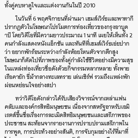
ทั้งคู่คบหาดูใจและแต่งงานกันในปี 2010
ในวันที่ 6 พฤศจิกายนที่ผ่านมา เฮมส์เวิร์ธและพาทากี
ปรากฏตัวในโฆษณาโปรโมตการท่องเที่ยวของกรุงอาบูด
าบี​ โดยวิดีโอที่มีความยาวประมาณ 1 นาที เผยให้เห็นทั้ง 2
คนกำลังแสดงหนังแอ็กชัน และทันทีที่เฮมส์เวิร์ธเอ่ยปาก
ว่า อยากพักร้อนระหว่างกำลังห้อยโหนตัวจากตึกสูง
โฆษณาก็ตัดไปที่ภาพของทั้งคู่กำลังใช้ชีวิตอย่างมีความสุข
ในแหล่งท่องเที่ยวชื่อดังด้วยกิจกรรมหลากหลาย ทั้งพาย
เรือคายัก ขี่ม้ากลางทะเลทราย เล่นเซิร์ฟ รวมถึงแหล่งพัก
ผ่อนหย่อนใจอย่างสปา
ทว่าวิดีโอดังกล่าวได้รับเสียงวิจารณ์จากเหล่าแฟน
คลับและองค์กรสิทธิมนุษยชน เนื่องจากสหรัฐอาหรับเอมิ
เรตส์ขึ้นชื่อเรื่องการละเมิดสิทธิมนุษยชนและเสรีภาพของ
ประชาชน สะท้อนจากรายงานการปราบปรามเสรีภาพใน
การพูด, การประท้วงอย่างสันติ, การจับกุมอย่างไร้ที่มาที่