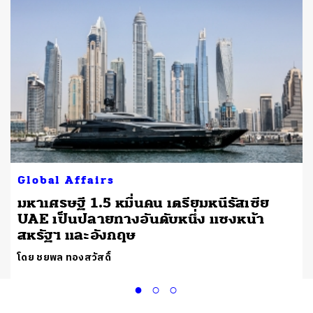
Global Affairs
มหาเศรษฐี 1.5 หมื่นคน เตรียมหนีรัสเซีย
UAE เป็นปลายทางอันดับหนึ่ง แซงหน้า
สหรัฐฯ และอังกฤษ
โดย ชยพล ทองสวัสดิ์