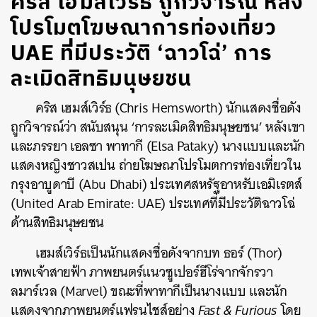
คริส เฮมส์เวิร์ธ ถูกวิจารณ์ หลัง
โปรโมตโฆษณาการท่องเที่ยว
UAE ที่มีประวัติ ‘ฉาวโฉ่’ การ
ละเมิดสิทธิมนุษยชน
คริส เฮมส์เวิร์ธ (Chris Hemsworth) นักแสดงชื่อดัง
ถูกวิจารณ์ว่า สนับสนุน ‘การละเมิดสิทธิมนุษยชน’ หลังเขา
และภรรยา เอลซา พาทากี (Elsa Pataky) นางแบบและนัก
แสดงหญิงชาวสเปน ถ่ายโฆษณาโปรโมตการท่องเที่ยวใน
กรุงอาบูดาบี (Abu Dhabi) ประเทศสหรัฐอาหรับเอมิเรตส์
(United Arab Emirate: UAE) ประเทศที่มีประวัติฉาวโฉ่
ด้านสิทธิมนุษยชน
เฮมส์เวิร์ธเป็นนักแสดงชื่อดังจากบท ธอร์ (Thor)
เทพเจ้าสายฟ้า ภาพยนตร์แนวซูเปอร์ฮีโร่จากจักรวา
ลมาร์เวล (Marvel) ขณะที่พาทากีเป็นนางแบบ และนัก
แสดงจากภาพยนตร์แฟรนไชส์อย่าง
Fast & Furious
โดย