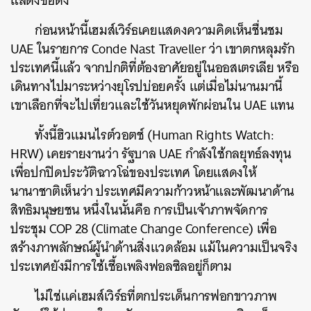
แสดงชื่อดัง
ก่อนหน้านี้เฮมส์เวิร์ธเคยแสดงความคิดเห็นชื่นชม
UAE ในรายการ Conde Nast Traveller ว่า เขาตกหลุมรัก
ประเทศนี้แล้ว จากปกติที่ต้องอาศัยอยู่ในออสเตรเลีย หรือ
เดินทางไปมาระหว่างยุโรปบ่อยครั้ง แต่เมื่อไม่นานมานี้
เขาเลือกที่จะไปเที่ยวและใช้วันหยุดพักผ่อนใน
UAE แทน
ทั้งนี้ฮิวแมนไรต์วอตช์ (Human Rights Watch:
HRW) เคยรายงานว่า รัฐบาล UAE กำลังใช้กลยุทธ์ลงทุน
เพื่อปกปิดประวัติฉาวโฉ่ของประเทศ โดยแสดงให้
นานาชาติเห็นว่า ประเทศมีความก้าวหน้าและพัฒนาด้าน
ค้นหา
สิทธิมนุษยชน หนึ่งในนั้นคือ การเป็นเจ้าภาพจัดการ
ประชุม COP 28 (Climate Change Conference) เพื่อ
SHARE
TWEET
LINE
EMAIL
สร้างภาพลักษณ์ผู้นำด้านสิ่งแวดล้อม แม้ในความเป็นจริง
ประเทศยังมีการใช้เชื้อเพลิงฟอลซิลอยู่ก็ตาม
ไม่ใช่แค่เฮมส์เวิร์ธที่ตกประเด็นการฟอกขาวภาพ