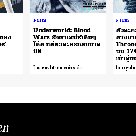
Film
Film
Underworld: Blood
ตัวละค
กของ
Wars รักษาเสน่ห์เดิมๆ
ตายมา
s’
ได้ดี แต่ตัวละครกลับขาด
Throne
มิติ
ซัน 17
เข้าสู่ซ
โดย หนังโปรดของข้าพเจ้า
โดย บุญโช
en