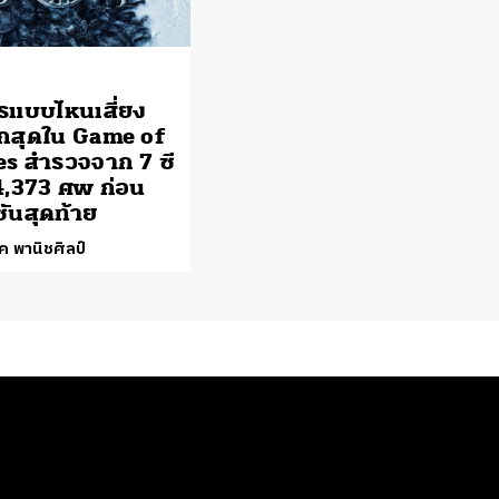
รแบบไหนเสี่ยง
กสุดใน Game of
s สำรวจจาก 7 ซี
4,373 ศพ ก่อน
ีซันสุดท้าย
ค พานิชศิลป์