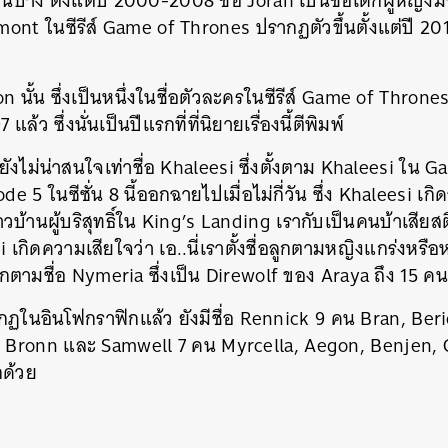
 กันบ้าง ตั้งแต่ปี 2000-2008 ชื่อ Jorah เป็นชื่อเด็กผู้หญิ
ont ในซีรีส์
Game of Thrones ปรากฏตัวขึ้นตั้งแต่ปี 2014 
n นั้น ซึ่งเป็นหนึ่งในชื่อตัวละครในซีรีส์
Game of Thrones ป
แล้ว ซึ่งนั่นเป็นปีแรกที่ที่นิยายเรื่องนี้ตีพิมพ์
็ยังไม่น่าสนใจเท่าชื่อ
Khaleesi ซึ่งตั้งตาม Khaleesi ใน 
e 5 ในซีซั่น 8 นี้ออกฉายไปเมื่อไม่กี่วัน ซึ่ง Khaleesi เกิด
นหา
้านผู้บริสุทธิ์ใน
King’s Landing เรากับเป็นคนบ้าเสียสต
SHARE
TWEET
LINE
EMAIL
 เกิดความเสียใจว่า เอ..นี่เราตั้งชื่อลูกตามหญิงแกร่งหรือ
่อลูกตามชื่อ Nymeria ซึ่งเป็น Direwolf ของ Araya ถึง 15 ค
กฏในอินโฟกราฟิกแล้ว ยังมีชื่อ
Rennick 9 คน Bran, Ber
น Bronn และ Samwell 7 คน Myrcella, Aegon, Benjen, 
กด้วย