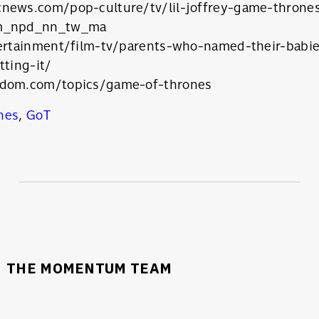
news.com/pop-culture/tv/lil-joffrey-game-thron
sm_npd_nn_tw_ma
tertainment/film-tv/parents-who-named-their-babie
tting-it/
ndom.com/topics/game-of-thrones
nes
,
GoT
THE MOMENTUM TEAM