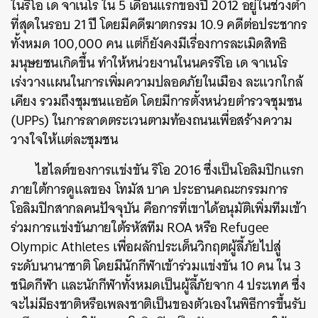
ในริโอ เด จาเนโร ใน 5 เดือนแรกของปี 2012 อยู่ในช่วงต่ำ
ที่สุดในรอบ 21 ปี โดยมีคดีฆาตกรรม 10.9 คดีต่อประชากร
ทั้งหมด 100,000 คน แต่ก็ยังคงมีเรื่องการละเมิดสิทธิ
มนุษยชนเกิดขึ้น ทำให้หน่วยงานในนครริโอ เด จาเนโร
เร่งวางแผนในการเพิ่มความปลอดภัยในเมือง ละแวกใกล้
เคียง รวมถึงชุมชนแออัด โดยมีการตั้งหน่วยตำรวจชุมชน
(UPPs) ในการลาดตระเวนตามท้องถนนเพื่อสร้างความ
วางใจให้แต่ละชุมชน
ไฮไลต์ของการแข่งขัน ริโอ 2016 ซึ่งเป็นโอลิมปิกแรก
ภายใต้การดูแลของ โทมัส บาค ประธานคณะกรรมการ
โอลิมปิกสากลคนปัจจุบัน คือการที่เขาได้อนุมัติเพิ่มทีมเข้า
ร่วมการแข่งขันภายใต้รหัสทีม ROA หรือ Refugee
Olympic Athletes เพื่อผลักประเด็นวิกฤตผู้ลี้ภัยไปสู่
ค้นหา
ระดับนานาชาติ โดยมีนักกีฬาเข้าร่วมแข่งขัน 10 คน ใน 3
SHARE
TWEET
LINE
EMA
ชนิดกีฬา และนักกีฬาทั้งหมดเป็นผู้ลี้ภัยจาก 4 ประเทศ ซึ่ง
จะไม่มีธงชาติหรือเพลงชาติเป็นของตัวเองในพิธีการขึ้นรับ