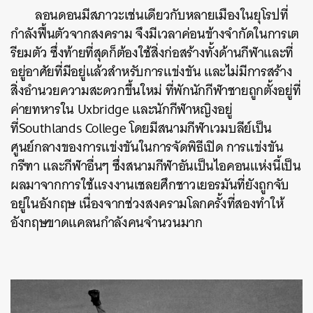
ลอนดอนมีสภาวะเช่นเดียวกับหลายเมืองในยุโรปที่
กำลังฟื้นตัวจากสงคราม จึงมีเวลาค่อนข้างจำกัดในการเต
รียมตัว ซึ่งท้ายที่สุดก็ต้องใช้สิ่งก่อสร้างทั้งด้านกีฬาและที่
อยู่อาศัยที่มีอยู่แล้วสำหรับการแข่งขัน และไม่มีการสร้าง
สิ่งอำนวยความสะดวกขึ้นใหม่ ที่พักนักกีฬาชายถูกตั้งอยู่ที่
ค่ายทหารใน Uxbridge และนักกีฬาหญิงอยู่
ที่Southlands College โดยมีสนามกีฬาเวมบลีย์เป็น
ศูนย์กลางของการแข่งขันในการจัดพิธีเปิด การแข่งขัน
กรีฑา และกีฬาอื่นๆ ซึ่งสนามกีฬาอันเป็นไอคอนแห่งนี้เป็น
ผลมาจากการใช้แรงงานเชลยศึกชาวเยอรมันที่ยังถูกจับ
อยู่ในอังกฤษ เนื่องจากช่วงสงครามโลกครั้งที่สองทำให้
อังกฤษขาดแคลนกำลังคนจำนวนมาก