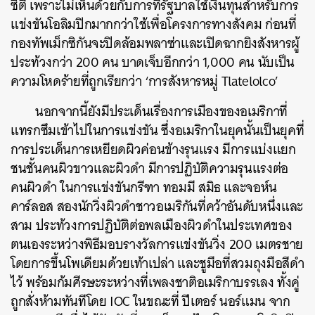
ซิตี้ เพราะไม่เห็นด้วยกับการที่รัฐบาลใช้เงินทุนสำหรับการ
แข่งขันโอลิมปิกมากกว่าใช้เพื่อโครงการทางสังคม ก่อนที่
กองทัพเม็กซิกันจะปิดล้อมพลาซ่าและเปิดฉากยิงสังหารผู้
ประท้วงกว่า 200 คน บาดเจ็บอีกกว่า 1,000 คน นับเป็น
ความโหดร้ายที่ถูกเรียกว่า ‘การสังหารหมู่ Tlatelolco’
นอกจากนี้ยังมีประเด็นเรื่องการเมืองของอเมริกาที่
แทรกซึมเข้าไปในการแข่งขัน ซึ่งอเมริกาในยุคนั้นเป็นยุคที่
การประเด็นการเหยียดผิวค่อนข้างรุนแรง มีการแบ่งแยก
ชนชั้นคนผิวขาวและผิวดำ มีการปฏิบัติความรุนแรงต่อ
คนผิวดำ ในการแข่งขันกรีฑา ทอมมี สมิธ และจอห์น
คาร์ลอส สองนักวิ่งผิวดำชาวอเมริกันที่คว้าอันดับหนึ่งและ
สาม ประท้วงการปฏิบัติต่อพลเมืองผิวดำในประเทศของ
ตนเองระหว่างพิธีมอบรางวัลการแข่งขันวิ่ง 200 เมตรชาย
โดยการขึ้นโพเดียมด้วยเท้าเปล่า และชูมือที่สวมถุงมือสีดำ
ไว้ พร้อมก้มศีรษะระหว่างที่เพลงชาติอเมริกาบรรเลง ทั้งคู่
ถูกสั่งห้ามทันทีโดย IOC ในขณะที่ ปีเตอร์ นอร์แมน จาก