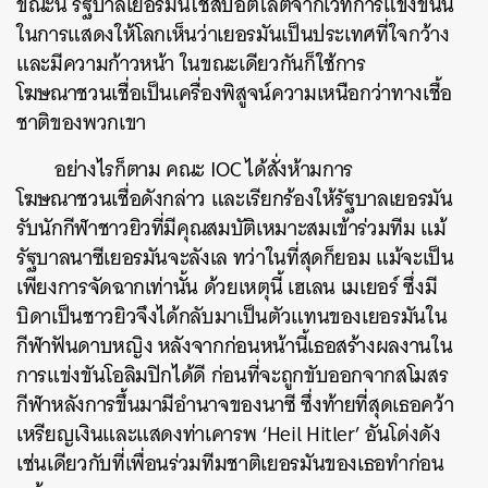
ขณะนี้ รัฐบาลเยอรมันใช้สปอตไลต์จากเวทีการแข่งขันนี้
ในการแสดงให้โลกเห็นว่าเยอรมันเป็นประเทศที่ใจกว้าง
และมีความก้าวหน้า ในขณะเดียวกันก็ใช้การ
โฆษณาชวนเชื่อเป็นเครื่องพิสูจน์ความเหนือกว่าทางเชื้อ
ชาติของพวกเขา
อย่างไรก็ตาม คณะ IOC ได้สั่งห้ามการ
โฆษณาชวนเชื่อดังกล่าว และเรียกร้องให้รัฐบาลเยอรมัน
รับนักกีฬาชาวยิวที่มีคุณสมบัติเหมาะสมเข้าร่วมทีม แม้
รัฐบาลนาซีเยอรมันจะลังเล ทว่าในที่สุดก็ยอม แม้จะเป็น
เพียงการจัดฉากเท่านั้น ด้วยเหตุนี้ เฮเลน เมเยอร์ ซึ่งมี
บิดาเป็นชาวยิวจึงได้กลับมาเป็นตัวแทนของเยอรมันใน
กีฬาฟันดาบหญิง หลังจากก่อนหน้านี้เธอสร้างผลงานใน
การแข่งขันโอลิมปิกได้ดี ก่อนที่จะถูกขับออกจากสโมสร
กีฬาหลังการขึ้นมามีอำนาจของนาซี ซึ่งท้ายที่สุดเธอคว้า
เหรียญเงินและแสดงท่าเคารพ
‘Heil Hitler’
อันโด่งดัง
เช่นเดียวกับที่เพื่อนร่วมทีมชาติเยอรมันของเธอทำก่อน