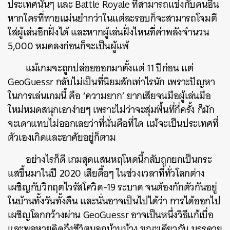
ประเทศนั้นๆ และ Battle Royale ที่สามารถแข่งกับคนอื่น
หากใครที่ทายแม่นยำกว่าในแต่ละรอบก็จะสามารถโจมตี
ใส่ผู้เล่นอีกฝั่งได้ และหากผู้เล่นฝั่งไหนที่ค่าพลังจำนวน
5,000 หมดลงก่อนก็จะเป็นผู้แพ้
แม้เกมจะถูกปล่อยออกมาตั้งแต่ 11 ปีก่อน แต่
GeoGuessr กลับไม่เป็นที่นิยมสักเท่าไรนัก เพราะปัญหา
ในการเล่นเกมนี้ คือ ‘ความยาก’ ยากเสียจนมือผู้เล่นมือ
ใหม่หมดสนุกเอาง่ายๆ เพราะไม่ว่าจะสุ่มพื้นที่กี่ครั้ง ก็มัก
จะเดาแทบไม่ออกเลยว่าที่นั่นคือที่ใด แม้จะเป็นประเทศที่
ตัวเองเกิดและอาศัยอยู่ก็ตาม
อย่างไรก็ดี เกมสุดแสนหฤโหดนี้กลับถูกยกเป็นกระ
แสขึ้นมาในปี 2020 เสียดื้อๆ ในช่วงเวลาที่ทั่วโลกต่าง
เผชิญกับวิกฤตไวรัสโควิด-19 ระบาด จนต้องกักตัวกันอยู่
ในบ้านทั้งวันทั้งคืน และนั่นอาจเป็นไปได้ว่า การได้ออกไป
เผชิญโลกกว้างผ่าน GeoGuessr อาจเป็นหนึ่งวิธีแก้เบื่อ
และพอหายคิดถึงชีวิตนอกบ้านบ้าง ขณะเดียวกัน บรรดายู