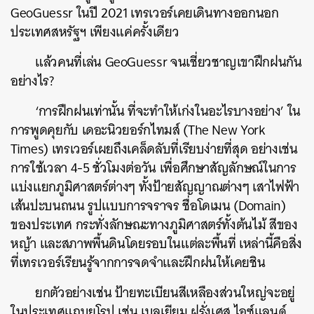
GeoGuessr ในปี 2021 เทรเวอร์เคยเดินทางออกนอก
ประเทศสหรัฐฯ เพียงแค่ครั้งเดียว
แล้วคนที่เล่น GeoGuessr จนเชี่ยวชาญเขาฝึกฝนกัน
อย่างไร?
‘การฝึกฝนเท่านั้น ที่จะทำให้เก่งในอะไรบางอย่าง’ ใน
การพูดคุยกับ เดอะนิวยอร์กไทมส์ (The New York
Times) เทรเวอร์เผยถึงเคล็ดลับที่เรียบง่ายที่สุด อย่างเช่น
การใช้เวลา 4-5 ชั่วโมงต่อวัน เพื่อศึกษาสัญลักษณ์ในการ
แบ่งแยกภูมิศาสตร์ต่างๆ ทั้งป้ายสัญญาณต่างๆ เสาไฟฟ้า
เส้นปะบนถนน รูปแบบการจราจร ชื่อโดเมน (Domain)
ของประเทศ กระทั่งลักษณะทางภูมิศาสตร์ทั้งต้นไม้ สีของ
หญ้า และสภาพพื้นดินโดยรอบในแต่ละพื้นที่ เหล่านี้คือสิ่ง
ที่เทรเวอร์เรียนรู้จากการจดจำและฝึกฝนให้เคยชิน
ยกตัวอย่างเช่น ป้ายทะเบียนสีเหลืองส่วนใหญ่จะอยู่
ในประเทศแถบยุโรป เช่น เบลเยียม ฝรั่งเศส ไอซ์แลนด์