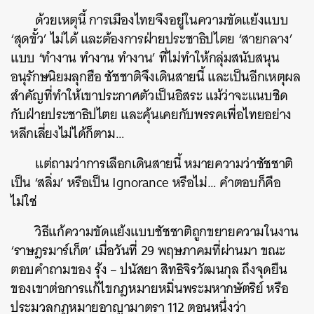
ด้วยเหตุนี้ การเมืองไทยจึงอยู่ในความขัดแย้งแบบ
‘สุดขั้ว’ ไม่ได้ และต้องการฝ่ายประชาธิปไตย ‘สายกลาง’
แบบ ‘ทำงาน ทำงาน ทำงาน’ ที่ไม่ทำให้กลุ่มสนับสนุน
อนุรักษนิยมลุกฮือ ชัชชาติจึงเดินสายนี้ และเป็นอีกเหตุผล
สำคัญที่ทำให้เขาประกาศตัวเป็นอิสระ แม้ว่าจะแนบชิด
กับฝ่ายประชาธิปไตย และคุ้นเคยกับพรรคเพื่อไทยอย่าง
หลีกเลี่ยงไม่ได้ก็ตาม…
แต่ถามว่าการเลือกเดินสายนี้ หมายความว่าชัชชาติ
เป็น ‘สลิ่ม’ หรือเป็น Ignorance หรือไม่… คำตอบก็คือ
ไม่ใช่
วิธีแก้ความขัดแย้งแบบชัชชาติถูกขยายความในงาน
‘ราษฎรมาร์เก็ต’ เมื่อวันที่ 29 พฤษภาคมที่ผ่านมา ขณะ
ตอบคำถามของ รุ้ง – ปนัสยา สิทธิจิรวัฒนกุล ถึงจุดยืน
ของเขาต่อการแก้ไขกฎหมายหมิ่นพระมหากษัตริย์ หรือ
ประมวลกฎหมายอาญามาตรา 112 ตอนหนึ่งว่า