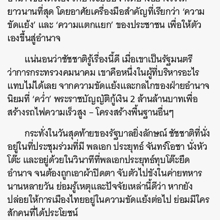
ยาวนานที่สุด โดยอาศัยเครื่องมือสำคัญที่เรียกว่า ‘ความ
ขัดแย้ง’ และ ‘ความแตกแยก’ ของประชาชน เพื่อให้ตัว
เองขึ้นสู่อำนาจ
แน่นอนว่าชัชชาติรู้เรื่องนี้ดี เมื่อเขาเป็นรัฐมนตรี
ว่าการกระทรวงคมนาคม เขาคือหนึ่งในผู้ที่บริหารอะไร
แทบไม่ได้เลย จากความขัดแย้งและกลไกของฝ่ายอำนาจ
นิยมที่ ‘คว่ำ’ พระราชบัญญัติกู้เงิน 2 ล้านล้านบาทเพื่อ
สร้างรถไฟความเร็วสูง – โครงสร้างพื้นฐานอื่นๆ
กระทั่งในวันสุดท้ายของรัฐบาลยิ่งลักษณ์ ชัชชาติที่นั่ง
อยู่ในที่ประชุมร่วมที่มี พลเอก ประยุทธ์ จันทร์โอชา นั่งหัว
โต๊ะ และอยู่ด้วยในวินาทีที่พลเอกประยุทธ์ทุบโต๊ะยึด
อำนาจ จนต้องถูกเอาผ้าปิดตา จับตัวไปขังในค่ายทหาร
นานหลายวัน ย่อมรู้เหตุและปัจจัยเหล่านี้ดีว่า หากยัง
ปล่อยให้การเมืองไทยอยู่ในความขัดแย้งต่อไป ย่อมมีใคร
สักคนที่ได้ประโยชน์