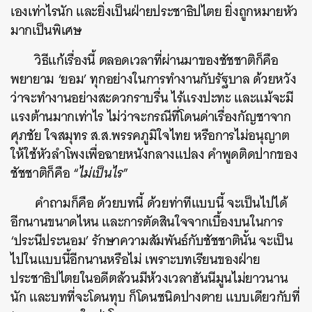
เองเท่าไรนัก และยิ่งเป็นฝ่ายประชาธิปไตย ยิ่งถูกหมายหัว
มากเป็นพิเศษ
วิธีแก้เรื่องนี้ ตลอดเวลาที่ผ่านมาของชัชชาติก็คือ
พยายาม ‘ยอม’ ทุกอย่างในการทำงานกับรัฐบาล ด้วยหวัง
ว่าจะทำงานอย่างสะดวกราบรื่น ไร้แรงปะทะ และแม้จะมี
แรงต้านมากเท่าไร ไม่ว่าจะกรณีที่โดนด่าเรื่องกัญชาจาก
ศุภชัย ใจสมุทร ส.ส.พรรคภูมิใจไทย หรือการไม่อนุญาต
ให้ใช้หัวลำโพงเพื่อฉายหนังกลางแปลง คำพูดติดปากของ
ชัชชาติก็คือ “
ไม่เป็นไร
”
คำถามก็คือ ด้วยบทนี้ ด้วยท่าทีแบบนี้ จะเป็นไปได้
อีกนานขนาดไหน และการตัดสินใจจากเบื้องบนในการ
‘ประนีประนอม’ รักษาความสัมพันธ์กับชัชชาตินั้น จะเป็น
ไปในแบบนี้อีกนานหรือไม่ เพราะบทเรียนของฝ่าย
ประชาธิปไตยในอดีตล้วนมีห้วงเวลาฮันนีมูนไม่ยาวนาน
นัก และบทที่จะโดนทุบ ก็โดนชนิดปางตาย แบบเดียวกับที่