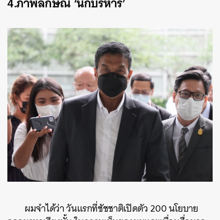
4.ภาพลักษณ์ ‘นักบริหาร’
SHARE
TWEET
LINE
EMAIL
ผมจำได้ว่า วันแรกที่ชัชชาติเปิดตัว 200 นโยบาย