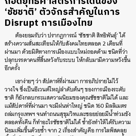
ถอดยุทธศาสตร์การเดินของ
‘ชัชชาติ’ ตัวจักรสำคัญในการ
Disrupt การเมืองไทย
ต้องยอมรับว่า ปรากฏการณ์ ‘ชัชชาติ สิทธิพันธุ์’ ได้
สร้างความสั่นสะเทือนให้กับสังคมไทยตลอด 2 เดือนที่
ผ่านมา ด้วยมิติทางการเมืองแบบใหม่ถอดด้าม ชนิดที่ว่า
ปลุกบรรดาคนที่สิ้นหวังกับระบบ ให้กลับมามีความหวังขึ้น
อีกครั้ง
เอาง่ายๆ ว่า สัปดาห์ที่ผ่านมา การอภิปรายไม่ไว้
วางใจ ซึ่งเป็นอีเวนต์ใหญ่ลำดับต้นๆ ของการเมืองระดับ
ชาติ ก็ยังกลบกระแสความนิยมของคุณชัชชาติไม่ได้ และ
แม้สัปดาห์ที่ผ่านมา จะมีฝนห่าใหญ่ ชนิด 160 มิลลิเมตร
ถล่มกรุงเทพฯ จนทำถนนสุขุมวิทและซอยย่อยมีน้ำท่วมขัง
ตลอดทั้งคืน ก็ทำอะไรชัชชาติไม่ได้ ซ้ำยังทำให้ได้รับความ
นิยมเพิ่มขึ้นด้วยซ้ำ จาก 2 เรื่องสำคัญคือ การไลฟ์สดลุย