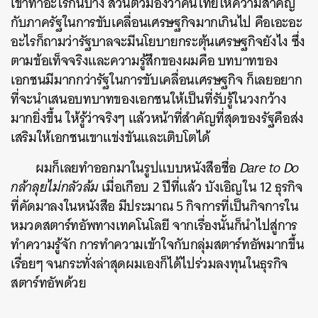
เขาทำอะไรกันบ้าง ส่วนตัวมองว่าคนไทยให้ความสำคัญ
กับภาครัฐในการขับเคลื่อนเศรษฐกิจมากเกินไป คือเอะอะ
อะไรก็ถามว่ารัฐบาลจะมีนโยบายกระตุ้นเศรษฐกิจยังไง ซึ่ง
ตามข้อเท็จจริงและความรู้สึกของผมคือ บทบาทของ
เอกชนมีมากกว่ารัฐในการขับเคลื่อนเศรษฐกิจ ก็เลยอยาก
ที่จะนำเสนอบทบาทของเอกชนให้เป็นที่รับรู้ในวงกว้าง
มากยิ่งขึ้น ให้รู้ว่าจริงๆ แล้วหน้าที่สำคัญที่สุดของรัฐคือส่ง
เสริมให้เอกชนเขาแข่งขันและเติบโตได้
ผมก็เลยทำออกมาในรูปแบบหนังสือชื่อ
Dare to Do
กล้าลุยไม่กลัวล้ม
เมื่อเกือบ 2 ปีที่แล้ว บังเอิญใน 12 ธุรกิจ
ที่คัดมาลงในหนังสือ มีประมาณ 5 กิจการที่เป็นกิจการใน
หมวดสตาร์ทอัพทางเทคโนโลยี จากเรื่องนั้นก็นำไปสู่การ
ทำความรู้จัก การทำความเข้าใจกับกลุ่มสตาร์ทอัพมากขึ้น
เรื่อยๆ จนกระทั่งล่าสุดผมเองก็ได้ไปร่วมลงทุนในธุรกิจ
สตาร์ทอัพด้วย