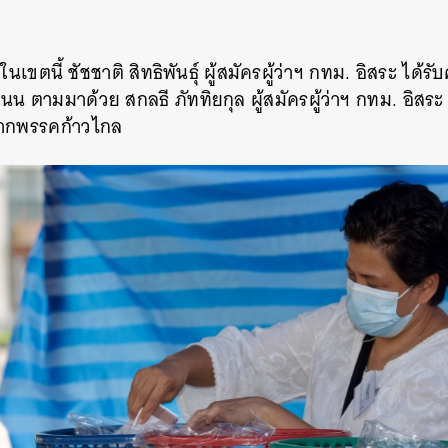
ขตนี้ ชัชชาติ สิทธิพันธุ์ ผู้สมัครผู้ว่าฯ กทม. อิสระ ได้
นน ตามมาด้วย สกลธี ภัททิยกุล ผู้สมัครผู้ว่าฯ กทม. อิสระ
ฯ จากพรรคก้าวไกล
นหา