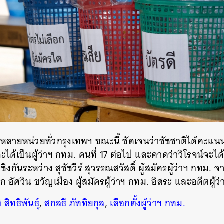
SHARE
TWEET
LINE
EMAIL
ายหน่วยทั่วกรุงเทพฯ ขณะนี้ ชัดเจนว่าชัชชาติได้คะแนนเ
ะได้เป็นผู้ว่าฯ กทม. คนที่
17
ต่อไป
และคาดว่าวิโรจน์จะได
ชิงกันระหว่าง สุชัชวีร์ สุวรรณสวัสดิ์ ผู้สมัครผู้ว่าฯ กทม.
ัศวิน ขวัญเมือง ผู้สมัครผู้ว่าฯ กทม. อิสระ และอดีตผู้ว
 สิทธิพันธุ์
,
สกลธี ภัททิยกุล
,
เลือกตั้งผู้ว่าฯ กทม.