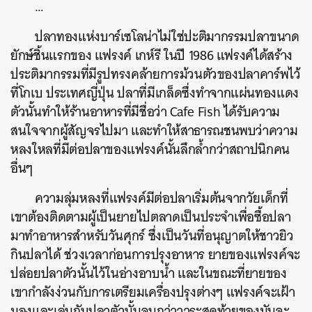
…
ปลาทองแห่งบาร์เซโลน่าไม่ใช่ปะติมากรรมปลาขนาด
ยักษ์ชิ้นแรกของ
แฟรงค์
เกห์รี
ในปี
1986
แฟรงค์ได้สร้าง
ประติมากรรมที่มีรูปทรงคล้ายการม้วนตัวของปลาคาร์พไว้
ที่โกเบ
ประเทศญี่ปุ่น
ปลาที่มีเกล็ดซึ่งทำจากแผ่นทองแดง
ตัวนั้นทำให้ร้านอาหารที่มีชื่อว่า
Cafe Fish
ได้รับความ
สนใจจากผู้สัญจรไปมา
และทำให้สาธารณชนพบว่าความ
หลงใหลที่มีต่อปลาของแฟรงค์นั้นลึกล้ำกว่าสถาปนิกคน
อื่นๆ
ความลุ่มหลงที่แฟรงค์มีต่อปลาเริ่มต้นจากวัยเด็กที่
เขาต้องติดตามผู้เป็นยายไปตลาดเป็นประจำเพื่อซื้อปลา
มาทำอาหารสำหรับวันศุกร์
ซึ่งเป็นวันที่อนุญาตให้ชาวยิว
กินปลาได้
ช่วงเวลาก่อนการปรุงอาหาร
ยายของแฟรงค์จะ
ค้นหา
ปล่อยปลาตัวนั้นไว้ในอ่างอาบน้ำ
และในขณะที่ยายของ
SHARE
TWEET
LINE
EMAIL
เขากำลังง่วนกับการเตรียมเครื่องปรุงต่างๆ
แฟรงค์จะเฝ้า
มองและเล่นกับปลาตัวนั้นจนกว่าวาระสุดท้ายของมันจะ