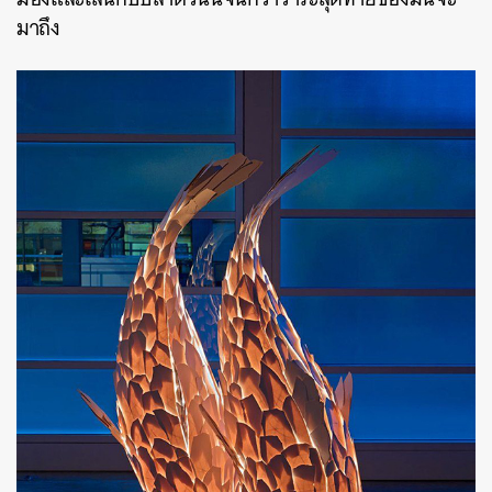
มาถึง