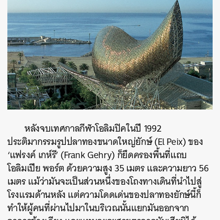
หลังจบเทศกาลกีฬาโอลิมปิคในปี
1992
ประติมากรรมรูปปลาทองขนาดใหญ่ยักษ์
(El Peix)
ของ
‘
แฟรงค์
เกห์รี
’ (Frank Gehry)
ก็ยึดครองพื้นที่แถบ
โอลิมเปีย
พอร์ต
ด้วยความสูง
35
เมตร
และความยาว
56
เมตร
แม้ว่ามันจะเป็นส่วนหนึ่งของโถงทางเดินที่นำไปสู่
โรงแรมด้านหลัง
แต่ความโดดเด่นของปลาทองยักษ์นี้ก็
ทำให้ผู้คนที่ผ่านไปมาในบริเวณนั้นแยกมันออกจาก