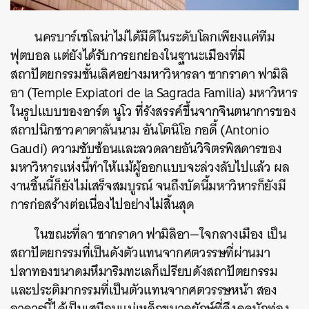
นครบาร์เซโลน่าไม่ได้มีดีในระดับโลกเพียงแค่ทีม
ฟุตบอล
แต่ยังได้รับการยกย่องในฐานะเมืองที่มี
สถาปัตยกรรมชั้นเลิศอย่างมหาวิหารลา
ซากราดา
ฟามิลิ
อา
(Temple Expiatori de la Sagrada Familia)
มหาวิหาร
ในรูปแบบของอาร์ต
นูโว
ที่รังสรรค์ขึ้นจากจินตนาการของ
สถาปนิกชาวคาตาลันนาม
อันโตนิโอ
กอดี้
(Antonio
Gaudi)
ความซับซ้อนและลวดลายอันวิจิตรพิสดารของ
มหาวิหารแห่งนี้ทำให้แม้ผู้ออกแบบจะล่วงลับไปแล้ว
ผล
งานชิ้นนี้ก็ยังไม่เสร็จสมบูรณ์
จนถึงบัดนี้มหาวิหารก็ยังมี
การก่อสร้างต่อเนื่องไปอย่างไม่สิ้นสุด
ในขณะที่ลา
ซากราดา
ฟามิลิอา
—
ใจกลางเมือง
เป็น
สถาปัตยกรรมที่เป็นดังตัวแทนจากศตวรรษที่ผ่านมา
ปลาทองขนาดมหึมาริมทะเลก็เปรียบดังสถาปัตยกรรม
และประติมากรรมที่เป็นตัวแทนจากศตวรรษหน้า
สอง
อาคารนี้ได้เป็นเสมือนแม่เหล็กขนาดยักษ์ที่ดึงดูดนักท่อง