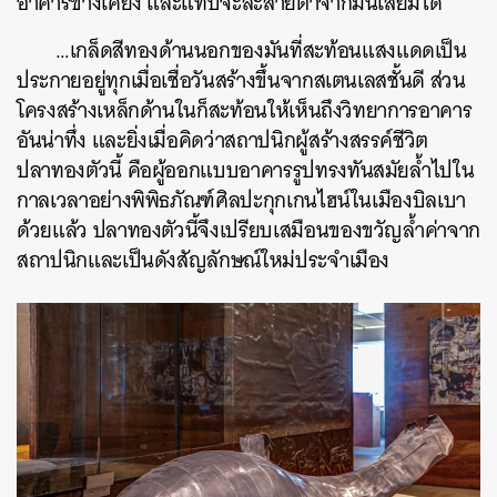
อาคารข้างเคียง
และแทบจะละสายตาจากมันเสียมิได้
…
เกล็ดสีทองด้านนอกของมันที่สะท้อนแสงแดดเป็น
ประกายอยู่ทุกเมื่อเชื่อวันสร้างขึ้นจากสเตนเลสชั้นดี
ส่วน
โครงสร้างเหล็กด้านในก็สะท้อนให้เห็นถึงวิทยาการอาคาร
อันน่าทึ่ง
และยิ่งเมื่อคิดว่าสถาปนิกผู้สร้างสรรค์ชีวิต
ปลาทองตัวนี้
คือผู้ออกแบบอาคารรูปทรงทันสมัยล้ำไปใน
กาลเวลาอย่างพิพิธภัณฑ์ศิลปะกุกเกนไฮน์ในเมืองบิลเบา
ด้วยแล้ว
ปลาทองตัวนี้จึงเปรียบเสมือนของขวัญล้ำค่าจาก
สถาปนิกและเป็นดังสัญลักษณ์ใหม่ประจำเมือง