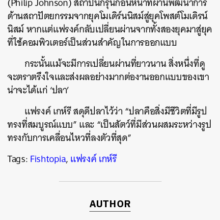
(Philip Johnson)
สถาปนิกรุ่นก่อนหน้าที่ผ่านพัฒนาการ
ด้านสถาปัตยกรรมจากยุคโมเดิร์นนิสม์สู่ยุคโพสต์โมเดิรน์
นิสม์
หากแต่แฟรงค์กลับเปลี่ยนผ่านจากทั้งสองยุคมาสู่ยุค
ที่ใช้คอมพิวเตอร์เป็นส่วนสำคัญในการออกแบบ
กระนั้นแม้จะมีการเปลี่ยนผ่านที่ยาวนาน
สิ่งหนึ่งที่ดู
จะตราตรึงใจและส่งผลอย่างมากต่องานออกแบบของเขา
น่าจะได้แก่
‘
ปลา
’
แฟรงค์
เกห์รี
สดุดีปลาไว้ว่า
“
ปลาคือสิ่งมีชีวิตที่มีรูป
ทรงที่สมบูรณ์แบบ
”
และ
“
เป็นสัตว์ที่มีส่วนผสมระหว่างรูป
ทรงกับการเคลื่อนไหวที่ลงตัวที่สุด
”
Tags:
Fishtopia
,
แฟรงค์ เกห์รี
AUTHOR