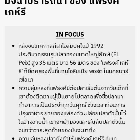
มัจฉาปรารถนา ของ แฟรงค์
เกห์รี
IN FOCUS
หลังจบเทศกาลกีฬาโอลิมปิคในปี
1992
ประติมากรรมรูปปลาทองขนาดใหญ่ยักษ์
(El
Peix)
สูง
35
เมตร
ยาว
56
เมตร
ของ
‘
แฟรงค์
เกห์
รี
’
ก็ยึดครองพื้นที่แถบโอลิมเปีย
พอร์ต
ในนครบาร์
เซโลนา
ความลุ่มหลงที่แฟรงค์มีต่อปลาเริ่มต้นจากวัยเด็กที่
เขาต้องติดตามผู้เป็นยายไปตลาดเพื่อซื้อปลามา
ทำอาหารเป็นประจำทุกวันศุกร์ ช่วงเวลาก่อนการ
ปรุงอาหาร ยายของแฟรงค์จะปล่อยปลาตัวนั้นไว้
ในอ่างอาบน้ำ เขาจะเฝ้ามองและเล่นกับปลาตัวนั้น
จนกว่าวาระสุดท้ายของมันจะมาถึง
ความลุ่มหลงปลายังทำให้ แฟรงค์ เกห์รี ทุ่มเท