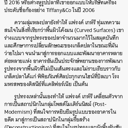
ปี
2016
หรือต่างหูรูปปลาที่เขาออกแบบให้บริษัทเครื่อง
ประดับชื่อก้องอย่าง
Tiffany&Co
ในปี
2006
ความลุ่มหลงปลายังทำให้
แฟรงค์
เกห์รี
ทุ่มเทความ
สนใจในสิ่งที่เรียกว่าพื้นผิวโค้งมน
(Curved Surfaces)
เขา
ร่างแบบจากรูปทรงของปลาจำนวนมากไว้ในสมุดบันทึก
และศึกษาการเปลี่ยนลักษณะของเกล็ดปลาในขณะที่มัน
ว่ายไปมา
จนนำมาสู่การออกแบบและพัฒนาอาคารหลาย
ต่อหลายแห่ง
อาคารอันเป็นประจักษ์พยานของการพัฒนา
รูปทรงจากพื้นผิวที่ไม่เป็นเส้นตรงและไม่ราบเรียบราวกับ
เกล็ดปลาได้แก่
พิพิธภัณฑ์ศิลปะกุกเกนไฮน์ที่บิลเบา
โรง
มหรสพของดิสนีย์ที่แคลิฟอร์เนีย
เป็นต้น
รูปทรงเหล่านั้นเองทำให้
แฟรงค์
เกห์รี
เคลื่อนตัวจาก
การเป็นสถาปนิกในกลุ่มโพสต์โมเดิร์นนิสม์
(Post-
Modernism)
ที่สนใจการหยิบยืมรูปแบบของอาคารใน
อดีต
มาสู่การเป็นสถาปนิกในกลุ่มรื้อสร้าง
(Deconstructionism)
ที่สนใจในรูปทรงและผังพื้นอันซับ