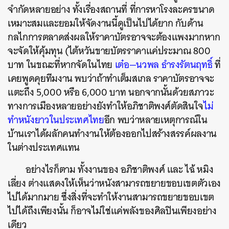
จำกัดหลายอย่าง ทั้งเรื่องสถานที่ ที่การหาโรงละครขนาด
เหมาะสมและยอมให้จัดงานนี้ดูเป็นไปได้ยาก กับด้าน
กลไกการตลาดส่งผลให้ราคาบัตรอาจจะต้องแพงมากหาก
จะจัดให้คุ้มทุน (ไต้หวันขายบัตรราคาแค่ประมาณ 800
บาท ในขณะที่หากจัดในไทย
เต๋อ—นวพล ธำรงรัตนฤทธิ์
ที่
เคยพูดคุยทีมงาน พบว่าถ้าทำเต็มสเกล ราคาบัตรอาจจะ
แตะถึง 5,000 หรือ 6,000 บาท
นอกจากนั้นด้วยสภาวะ
ทางการเมืองหลายอย่างยังทำให้อภิชาติพงศ์ตัดสินใจ
ไม่
ทำหนังยาวในประเทศไทย
อีก พบว่าหลายเหตุการณ์ใน
บ้านเราได้ผลักคนทำงานให้ต้องออกไปสร้างสรรค์ผลงาน
ในต่างประเทศแทน
อย่างไรก็ตาม ทั้งงานของ อภิชาติพงศ์ และ ไฉ้ หมิง
เลี่ยง ต่างแสดงให้เห็นว่าหนังสามารถขยายขอบเขตตัวเอง
ไปได้มากมาย ซึ่งสิ่งที่จะทำให้งานสามารถขยายขอบเขต
ไปได้ถึงเพียงนั้น ก็อาจไม่ใช่แค่พลังของศิลปินเพียงอย่าง
เดียว