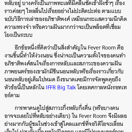
หลับอยู่ บางครั้งเป็นภาพทะเลที่มีคลื่นซัดเข้าฝั่งช้าๆ เรื่อง
ราวค่อยๆ ไหลลื่นไปเรื่อยอย่างไม่ปะติดปะต่อ ตามแบบ
ฉบับวิธีการเล่าของอภิชาติพงศ์ เหมือนกระแสความนึกคิด
ความทรงจำ หรือความฝันมากกว่าจะเป็นพล็อตที่เชื่อม
โยงเป็นระบบ
อีกข้อหนึ่งที่คิดว่าเป็นสิ่งสำคัญใน Fever Room คือ
งานชิ้นนี้ทำให้ง่วงนอน ซึ่งน่าจะเป็นความตั้งใจของคนทำ
อภิชาติพงศ์สนใจเรื่องการหลับและสภาวะของความฝัน
ภาพยนตร์ของเขามักมีซีนนอนหลับหรือเรื่องราวเกี่ยวกับ
นอนหลับอยู่เต็มไปหมด ถึงขนาดเคยมีการจัดพูดคุยถึง
หัวข้อนี้เป็นหลักใน
IFFR Big Talk
โดยเทศกาลหนังรอทเท
อร์ดาม
การพาคนดูไปสู่สภาวะกึ่งหลับกึ่งตื่น (หรือบางคน
อาจจะเลยไปที่หลับอย่างเดียว) ใน Fever Room จึงมีผลอ
ย่างมากกับผู้ชมในช่วงเข้าสู่ไคลแมกซ์ที่จอวิดีโอจะเลื่อน
เก็บไป ม่านกั้นเบื้องหน้าเปิดออก และมีโปรเจคเตอร์ฉาย