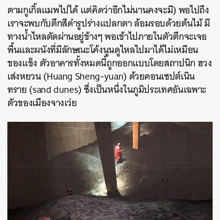
ตามกูเกิ้ลแมพไปได้ แต่คิดว่าอีกไม่นานคงจะมี) พอไปถึง
เราจะพบกับตึกสีดำรูปร่างแปลกตา ล้อมรอบด้วยต้นไม้ มี
ทางน้ำไหลตัดผ่านอยู่ข้างๆ พอเข้าไปภายในตัวตึกจะเจอ
พื้นและผนังที่มีลักษณะโค้งนูนดูไหลไปมาได้ไม่เหมือน
ของแข็ง ตัวอาคารทั้งหมดนี้ถูกออกแบบโดยสถาปนิก ฮวง
เส่งหยวน (Huang Sheng-yuan) ด้วยคอนเซปต์เนิน
ทราย (sand dunes) ซึ่งเป็นหนึ่งในภูมิประเทศอันเฉพาะ
ตัวของเมือง
จางเว่ย