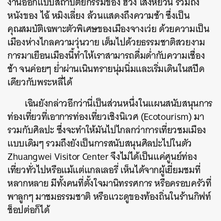
งานออกแบบสถาปัตยกรรมของ ฮวง เส่งหยวน รวมถึง
หนังของ ไฉ้ หมิงเลี่ยง ล้วนแสดงถึงความช้า ซึ่งเป็น
คุณสมบัติเฉพาะตัวพิเศษของเมืองจางเว่ย ด้วยความเป็น
เมืองห่างไกลความวุ่นวาย เต็มไปด้วยธรรมชาติสวยงาม
การมาเยือนเมืองนี้ทำให้เราสามารถดื่มด่ำกับความเชื่อง
ช้า จนค่อยๆ ย่ำผ่านเนินทรายนุ่มนิ่มและเริ่มเดินในสปีด
เดียวกับพระหลี่ได้
เฉินยังกล่าวอีกว่านี่เป็นส่วนหนึ่งในแผนสนับสนุนการ
ท่องเที่ยวที่เอาการท่องเที่ยวเชิงนิเวศ (Ecotourism) มา
รวมกับศิลปะ
ซึ่งจะทำให้มันไปไกลกว่าการเที่ยวชมเมือง
แบบเดิมๆ รวมถึงยังเป็นการสนับสนุนศิลปะไปในตัว
Zhuangwei Visitor Center จึงไม่ได้เป็นแค่ศูนย์ท่อง
เที่ยวทั่วไปหรือแม้แต่แกลเลอรี่ เห็นได้จากผู้เยี่ยมชมที่
หลากหลาย มีทั้งคนที่ตั้งใจมานิทรรศการ หรือครอบครัวที่
พาลูกๆ มาชมธรรมชาติ หรือแวะดูของท้องถิ่นในร้านกิฟท์
ช็อปต่อก็ได้