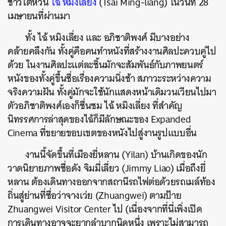
ชาวไต้หวัน
ไฉ้ หมิงเลี่ยง
(Tsai Ming-liang) ในวันที่ 28
เมษายนที่ผ่านมา
ทั้ง ไฉ้ หมิงเลี่ยง และ อภิชาติพงศ์ มีบางอย่าง
คล้ายคลึงกัน ทั้งคู่คือคนทำหนังที่สร้างงานศิลปะควบคู่ไป
ด้วย ในงานศิลปะแต่ละชิ้นมักจะสัมพันธ์กับภาพยนตร์
หนังของทั้งคู่ขึ้นชื่อเรื่องความนิ่งช้า สภาวะระหว่างความ
จริงความฝัน ทั้งคู่มักจะใช้นักแสดงหน้าเดิมวนเวียนไปมา
ตัวอภิชาติพงศ์เองก็ชื่นชม ไฉ้ หมิงเลี่ยง ที่สำคัญ
นิทรรศการล่าสุดของไฉ้ก็มีลักษณะของ Expanded
Cinema ที่ขยายขอบเขตของหนังไปสู่งานรูปแบบอื่น
งานนี้จัดขึ้นที่เมืองยี่หลาน (Yilan) บ้านเกิดของนัก
วาดนิยายภาพชื่อดัง จิมมี่เลี่ยว (Jimmy Liao)
เมื่อถึงยี่
หลาน ต้องเดินทางออกจากสถานีรถไฟต่อด้วยรถเมล์ท้อง
ถิ่นสู่ย่านที่ชื่อว่าจางเว่ย (Zhuangwei) ตามป้าย
Zhuangwei Visitor Center ไป (เนื่องจากที่นี่เพิ่งเปิด
การเดินทางอาจจะยากลำบากนิดหนึ่ง เพราะไม่สามารถ