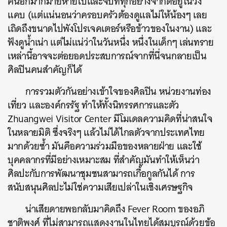
คนอีกมากมายหายไปและจบที่ทุกอย่างจำกัดอยู่ในวง
แคบ (แต่แน่นอนว่าครอบครัวต้องดูแลไม่ให้น้องๆ เลย
เถิดถึงขนาดไปพังโปรเจคเตอร์หรือข้าวของในงาน) และ
ฟังดูน้ำเน่า แต่ไม่แน่ว่าในวันหนึ่ง หนึ่งในเด็กๆ เล่นทราย
เหล่านี้อาจจะต่อยอดประสบการณ์จากที่นี่จนกลายเป็น
ศิลปินคนสำคัญก็ได้
การรวมตัวกันอย่างเข้าใจของศิลปิน หน่วยงานท่อง
เที่ยว และองค์กรรัฐ ทำให้ทั้งนิทรรศการและตัว
Zhuangwei Visitor Center มีโมเดลความคิดที่น่าสนใจ
ในหลายมิติ ซึ่งจริงๆ แล้วไม่ได้ไกลตัวจากประเทศไทย
มากด้วยซ้ำ มันคือความร่วมมือของหลายฝ่าย และใช้
บุคคลากรที่มีอย่างเหมาะสม ที่สำคัญมันทำให้เห็นว่า
ศิลปะกับการพัฒนาชุมชนสามารถเกื้อกูลกันได้ การ
สนับสนุนศิลปะไม่ใช่ความเสียเปล่าในเชิงเศรษฐกิจ
น่าเสียดายพอกลับมาคิดถึง
Fever Room
ของอภิ
ชาติพงศ์ ที่ไม่สามารถแสดงงานในไทยได้สมบูรณ์ด้วยข้อ