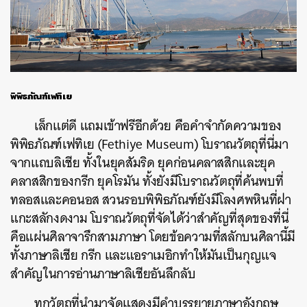
พิพิธภัณฑ์เฟทิเย
เล็กแต่ดี แถมเข้าฟรีอีกด้วย คือคำจำกัดความของ
พิพิธภัณฑ์เฟทิเย (Fethiye Museum) โบราณวัตถุที่นี่มา
จากแถบลิเชีย ทั้งในยุคสัมริด ยุคก่อนคลาสสิกและยุค
คลาสสิกของกรีก ยุคโรมัน ทั้งยังมีโบราณวัตถุที่ค้นพบที่
ทลอสและคอนอส สวนรอบพิพิธภัณฑ์ยังมีโลงศพหินที่ฝา
แกะสลักงดงาม โบราณวัตถุที่จัดได้ว่าสำคัญที่สุดของที่นี่
คือแผ่นศิลาจารึกสามภาษา โดยข้อความที่สลักบนศิลานี้มี
ทั้งภาษาลิเชีย กรีก และแอราเมอิกทำให้มันเป็นกุญแจ
สำคัญในการอ่านภาษาลิเชียอันลึกลับ
ทุกวัตถุที่นำมาจัดแสดงมีคำบรรยายภาษาอังกฤษ