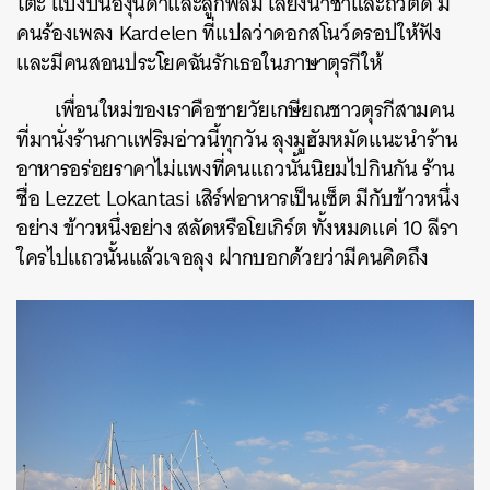
โต๊ะ แบ่งปันองุ่นดำและลูกพลัม เลี้ยงน้ำชาและถั่วตัด มี
คนร้องเพลง Kardelen ที่แปลว่าดอกสโนว์ดรอปให้ฟัง
และมีคนสอนประโยคฉันรักเธอในภาษาตุรกีให้
เพื่อนใหม่ของเราคือชายวัยเกษียณชาวตุรกีสามคน
ที่มานั่งร้านกาแฟริมอ่าวนี้ทุกวัน ลุงมูฮัมหมัดแนะนำร้าน
อาหารอร่อยราคาไม่แพงที่คนแถวนั้นนิยมไปกินกัน ร้าน
ชื่อ Lezzet Lokantasi เสิร์ฟอาหารเป็นเซ็ต มีกับข้าวหนึ่ง
อย่าง ข้าวหนึ่งอย่าง สลัดหรือโยเกิร์ต ทั้งหมดแค่ 10 ลีรา
ใครไปแถวนั้นแล้วเจอลุง ฝากบอกด้วยว่ามีคนคิดถึง