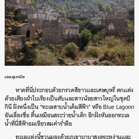
เออลุเดนีซ
หาดที่นี่ประกอบด้วยกรวดสีขาวและเศษบุหรี่ ตกแต่ง
ด้วยเตียงผ้าใบเรียงเป็นตับและสาวน้อยสาวใหญ่ในชุดบี
กินี ฝั่งหนึ่งเป็น “ทะเลสาบน้ำเค็มสีฟ้า” หรือ Blue Lagoon
อันเลื่องชื่อ ตื้นเหมือนสระว่ายน้ำเด็ก อีกฝั่งหันออกทะเล
น้ำที่นี่สีฟ้าอมเขียวสมคำร่ำลือ
ทะเลแห่งนี้ชวนมองด้วยภูเขาบาบาสูงตระหง่านและ