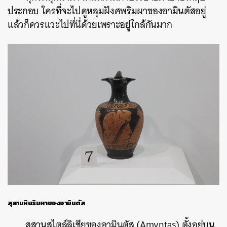
ประกอบ ใครที่จะไปดูหลุมฝังศพริมผาของอามินตัสอยู่
แล้วก็ควรแวะไปที่นี่ด้วยเพราะอยู่ใกล้กันมาก
สุสานหินริมผาของอามินตัส
สุสานสไตล์ลิเชียของอามินตัส (Amyntas) ตั้งอยู่บน