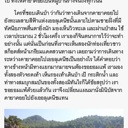
ไป ทิ้งให้คายาคอยเป็นหมู่บ้านร้างจนถึงทุกวันนี้
ใครที่ชอบเดินป่า ว่ากันว่าทางเดินจากคายาคอยไป
ยังทะเลสาบสีฟ้าแห่งเออลุเดนีซนั้นเลาะไปตามชายฝั่งที่มี
ทัศนียภาพตื่นตายิ่งนัก มองเห็นวิวทะเล และผ่านป่าสน ใช้
ค้นหา
เวลาประมาณ 2 ชั่วโมงครึ่ง เราเองก็จินตนาการไว้ว่าจะทำ
SHARE
TWEET
LINE
EMAIL
อย่างนั้น แต่นั่นเป็นก่อนที่เราจะเห็นสองนักท่องเที่ยวชาว
สก็อตส์หน้าเกรียมแดดสวนทางมา เลยถามว่าการเดินทาง
ระหว่างคายาคอยไปเออลุเดนีซเป็นอย่างไร ได้คำตอบว่า
ทางข้างหน้ามีทางแยกมากมายจนต้องขอยอมแพ้ เรามอง
ทั้งสองหัวจรดเท้า เห็นรองเท้าเดินป่า เป้ กระติกน้ำ และ
ท่าทางสมบุกสมบันของทั้งสองมิทันไรก็ได้ข้อสรุปว่า เรา
ขอยอมแพ้ด้วยแล้วกัน เราจึงเปลี่ยนแผนมานั่งมินิบัสจาก
คายาคอยไปยังเออลุเดนีซแทน