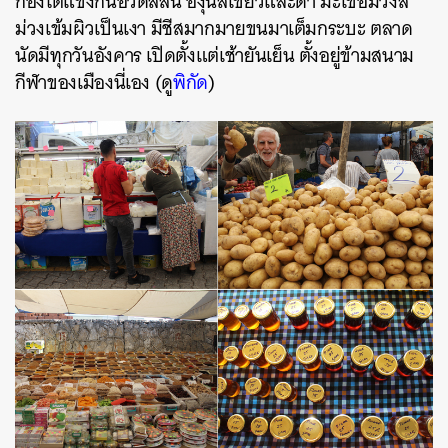
กองโตแข่งกันอวดสีสัน องุ่นสีเขียวและดำ มะเขือม่วงสี
ม่วงเข้มผิวเป็นเงา มีชีสมากมายขนมาเต็มกระบะ ตลาด
นัดมีทุกวันอังคาร เปิดตั้งแต่เช้ายันเย็น ตั้งอยู่ข้ามสนาม
กีฬาของเมืองนี่เอง (ดู
พิกัด
)