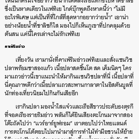
ไหนนึกครึ้มใจอยากว่ายน้ำก็โดดลงเรือแท็กซี่ไปหาดชาลิช
ซึ่งเป็นหาดเดียวในเฟทิเย ไกด์บุ๊กพูดถึงหาดนี้ว่า “ไม่มี
อะไรพิเศษ แต่เป็นที่ที่ใกล้ที่สุดหากอยากว่ายน้ำ” เอาน่า
อย่างน้อยน้ำที่ชาลิชก็ใส มองไปก็เห็นภูเขาที่ปกคลุมด้วย
ต้นสน แค่นี้ใครเล่าจะไม่รักเฟทิเย
คาเฟ่ริมอ่าว
เที่ยงวัน เรามานั่งที่คาเฟ่ริมอ่าวเฟทิเยและสั่งแซนวิช
ปลาพร้อมชาสองแก้ว เนื้อปลาสดชิ้นโต สด เค็มนิดๆ ใคร
มาแถวอ่าวนี้เขาแนะนำให้มากินแซนวิชปลาที่นี่ เนื้อปลาที่
นี่คุณภาพดีกว่าเนื้อปลาแถวสะพานกาลาตาในอิสตันบูลที่
นักท่องเที่ยวนิยมไปกินกันเสียอีก
เรากินปลา มองน้ำใสแจ๋วและเรือสีขาวประดับธงตุรกี
ที่จอดเรียงรายริมอ่าว พลันก็ได้ยินเสียงตะโกนมาจากสอง
โต๊ะถัดไปว่า “แวร์อาร์ยูฟรอม” เราตอบไปว่าไทยแลนด์
การตะโกนโต้ตอบไปมานำมาสู่การทำไม้ทำมือชวนให้ย้าย