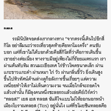
ทลอส
รถมินิบัสจอดส่งเรากลางทาง “จากตรงนี้เดินไปอีกสี่
กิโล อย่าลืมนะว่ารถเที่ยวสุดท้ายคือหกโมงครึ่ง” คนขับ
บอก แต่ที่เขาไม่ได้บอกด้วยคือสี่กิโลที่ว่าคือการเดินขึ้น
เขาอย่างต่อเนื่อง ทางราบมีอยู่เพียงไม่กี่ร้อยเมตรแรก เรา
ผ่านต้นทับทิม สวนมะเขือเทศ ไร่ข้าวโพดขนาดเล็ก ผ่าน
แกะขาวแกะดำ ผ่านหมา ไก่ วัว ผ่านกลิ่นขี้วัว ยิ่งเดินสูง
ขึ้นไปทิวทัศน์ด้านล่างดูก็อลังการขึ้นเรื่อยๆ แต่ความ
เหนื่อยทำให้เราไม่เห็นความงาม จนเมื่อใกล้จะถอดใจ
แล้วเท่านั้น ก็มีลุงคนหนึ่งชะลอรถแล้วเอ่ยคีย์เวิร์ดว่า
“ทลอส?” เยส เยส ทลอส ฉันดีใจแบบไม่ให้ออกนอกหน้า
เมืองโบราณทลอส (Tlos) อยู่นั่นไง แต่ที่ขโมยซีนทลอสคือ