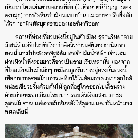
เนินเขา โดดเด่นด้วยสถานที่ตั้ง (วิวดีขนาดนี้ วิญญาณคง
สงบสุข) การตัดหินทำเลียนแบบบ้าน และภาษากรีกที่สลัก
ไว้ว่า “อามินตัสบุตรชายของเฮอร์มาจิออส”
สถานที่ท่องเที่ยวแห่งนี้อยู่ในตัวเมือง สุสานริมผาสวย
มีเสน่ห์ แต่ที่ประทับใจกว่าคือวิวอ่าวเฟทิเยจากเนินเขา
ตรงนี้ มองไปหลังคาอิฐสีส้ม ท่าเรือ ผืนน้ำสีฟ้า เรือแล่น
ผ่านผิวน้ำทิ้งรอยยาวสีขาวเป็นสาย เรือเหล่านั้น มองจาก
ที่ไกลเห็นเป็นลำเล็กๆ เหมือนถูกจับวางอยู่ตรงนั้นตรงนี้
เทือกเขาทอรอสโอบอ่าวเฟทิเยไว้ในอ้อมกอด ภูเขาลูกใกล้
หน่อยเขียวขรึ้มด้วยต้นไม้ ลูกที่อยู่ไกลออกไปเลือนราง
ด้วยม่านหมอก มีลมโชยเบาๆ รอบตัวเงียบสงบ มาชม
สุสานโบราณ แต่เรากลับหันหลังให้สุสาน และหันหน้ามอง
ทะเลเสียนี่