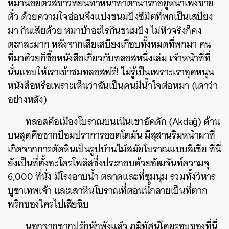
หมาน้อยตัวสีขาวที่ยืนทำหน้าทำตาน่ารักอยู่หน้าเพิงขาย
ตั๋ว ด้วยความใจอ่อนจึงแบ่งขนมปังซีมิตที่พกเป็นเสบียง
มา กินเสียด้วย หมาบ้าอะไรกินขนมปัง ไม่หิวจริงก็คง
ตะกละมาก หลังจากเสียเสบียงเกือบทั้งหมดที่พกมา คน
ที่มาด้วยก็ซื้อหนังสือเกี่ยวกับทลอสหนึ่งเล่ม เจ้าหน้าที่ที่
นั่นแอบให้เราเข้าชมทลอสฟรี! ไม่รู้เป็นเพราะเราอุดหนุน
หนังสือหรือเพราะเห็นว่าฉันเป็นคนมีน้ำใจต่อหมา (เดาว่า
อย่างหลัง)
ทลอสคือเมืองโบราณบนเนินเขาอัคดัก (Akdağ) ด้าน
บนสุดคือซากป้อมปราการออตโตมัน มีสุสานริมหน้าผาที่
เกิดจากการตัดหินเป็นรูปบ้านไม้สมัยโบราณแบบลิเชีย ที่นี่
ยังเป็นที่ตั้งอะโครโพลิสซึ่งประกอบด้วยอัฒจันท์ความจุ
6,000 ที่นั่ง มีโรงอาบน้ำ ตลาดและที่ชุมนุม รวมทั้งวิหาร
บูชาเทพเจ้า และเสาหินโบราณที่ตอนนี้กลายเป็นที่ตาก
พริกของใครไปเสียฉิบ
นอกจากซากปรักหักพังแล้ว ภูมิทัศน์โดยรอบของที่นี่