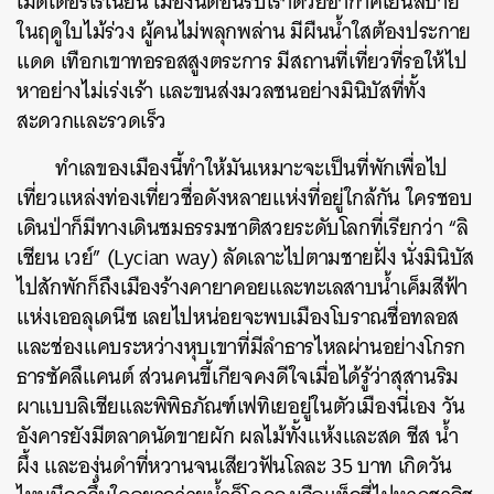
เมดิเตอร์เรเนียน เมืองนี้ต้อนรับเราด้วยอากาศเย็นสบาย
ในฤดูใบไม้ร่วง ผู้คนไม่พลุกพล่าน มีผืนน้ำใสต้องประกาย
แดด เทือกเขาทอรอสสูงตระการ มีสถานที่เที่ยวที่รอให้ไป
หาอย่างไม่เร่งเร้า และขนส่งมวลชนอย่างมินิบัสที่ทั้ง
สะดวกและรวดเร็ว
ทำเลของเมืองนี้ทำให้มันเหมาะจะเป็นที่พักเพื่อไป
เที่ยวแหล่งท่องเที่ยวชื่อดังหลายแห่งที่อยู่ใกล้กัน ใครชอบ
เดินป่าก็มีทางเดินชมธรรมชาติสวยระดับโลกที่เรียกว่า “ลิ
เชียน เวย์” (Lycian way) ลัดเลาะไปตามชายฝั่ง นั่งมินิบัส
ไปสักพักก็ถึงเมืองร้างคายาคอยและทะเลสาบน้ำเค็มสีฟ้า
แห่งเออลุเดนีซ เลยไปหน่อยจะพบเมืองโบราณชื่อทลอส
และช่องแคบระหว่างหุบเขาที่มีลำธารไหลผ่านอย่างโกรก
ธารซัคลึแคนต์ ส่วนคนขี้เกียจคงดีใจเมื่อได้รู้ว่าสุสานริม
ผาแบบลิเชียและพิพิธภัณฑ์เฟทิเยอยู่ในตัวเมืองนี่เอง วัน
อังคารยังมีตลาดนัดขายผัก ผลไม้ทั้งแห้งและสด ชีส น้ำ
ผึ้ง และองุ่นดำที่หวานจนเสียวฟันโลละ 35 บาท เกิดวัน