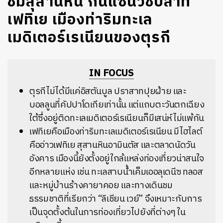
ชมสุสานหิน กินแซนวิชปลาที่
เฟทิเย เมืองท่าริมทะเล
เมดิเตอร์เรเนียนของตุรกี
IN FOCUS
ตุรกีไม่ได้มีแค่อิสตันบูล ปราสาทปุยฝ้าย และ
บอลลูนที่คัปปาโดเกียเท่านั้น แต่แถบตะวันตกเฉียง
ใต้ซึ่งอยู่ติดทะเลเมดิเตอร์เรเนียนก็มีเสน่ห์ไม่แพ้กัน
เฟทิเยคือเมืองท่าริมทะเลเมดิเตอร์เรเนียน มีไฮไลต์
คืออ่าวเฟทิเย สุสานหินอามินตัส และตลาดนัดวัน
อังคาร เมืองนี้ยังตั้งอยู่ใกล้แหล่งท่องเที่ยวน่าสนใจ
อีกหลายแห่ง เช่น ทะเลสาบน้ำเค็มเออลุเดนีซ ทลอส
และหมู่บ้านร้างคายาคอย และทางเดินชม
ธรรมชาติที่เรียกว่า “ลิเชียน เวย์” จึงเหมาะกับการ
เป็นจุดตั้งต้นในการท่องเที่ยวไปยังที่ต่างๆ ใน