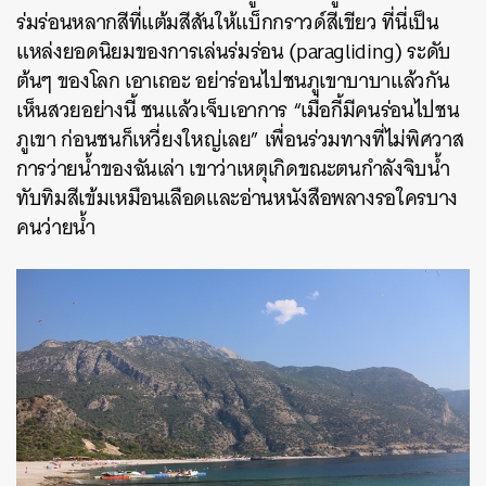
ร่มร่อนหลากสีที่แต้มสีสันให้แบ็กกราวด์สีเขียว ที่นี่เป็น
แหล่งยอดนิยมของการเล่นร่มร่อน (paragliding) ระดับ
ต้นๆ ของโลก เอาเถอะ อย่าร่อนไปชนภูเขาบาบาแล้วกัน
เห็นสวยอย่างนี้ ชนแล้วเจ็บเอาการ “เมื่อกี้มีคนร่อนไปชน
ภูเขา ก่อนชนก็เหวี่ยงใหญ่เลย” เพื่อนร่วมทางที่ไม่พิศวาส
การว่ายน้ำของฉันเล่า เขาว่าเหตุเกิดขณะตนกำลังจิบน้ำ
ทับทิมสีเข้มเหมือนเลือดและอ่านหนังสือพลางรอใครบาง
คนว่ายน้ำ