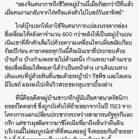
“ลองจินตนาการถึงชีวิตหมู่บ้านนี้เมื่อร้อยกว่าปีที่แล้ว
เมื่อคนงานกลับจากไร่หรือแต่งตัวไปโบสถ์วันอาทิตย์”
ไกด์บุ๊กบอกให้เราใช้จินตนาการแปลงบรรดากล่อง
สี่เหลี่ยมไร้หลังคาจำนวน 600 กว่าหลังให้เป็นหมู่บ้านบน
เนินเขาที่คึกคักเต็มไปด้วยความเคลื่อนไหวเมื่อสมัยเกือบ
ร้อยปีก่อน คายาคอยทุกวันนี้คือเนินเขาที่ประกอบด้วย
บ้านร้าง บ้างกำแพงหายไปด้านหนึ่ง กำแพงบางด้านเจาะ
ช่องสี่เหลี่ยมให้พอเดาได้ว่าเป็นหน้าต่าง เราเดินบนทาง
เดินแคบที่ปูด้วยหินที่แซมด้วยหญ้าป่า วัชพืช และไลเคน
มีโบสถ์ มองลงไปเห็นวิวสวยของหุบเขาเบื้องล่าง
ที่นี่คืออดีตหมู่บ้านชาวกรีกผู้นับถือศาสนาคริสนิกา
ยออร์โทดอกซ์ ซึ่งถูกบังคับให้ย้ายออกจากในปี 1923 จาก
โครงการแลกเปลี่ยนประชากรระหว่างสาธารณรัฐตุรกีและ
กรีก แต่ชาวมุสลิมจากมาซิโดเนียที่มาถึงเห็นว่าผืนดิน
บริเวณนี้ไม่สมบูรณ์เท่าที่ที่ตนเคยอยู่ จึงทยอยกันย้ายออก