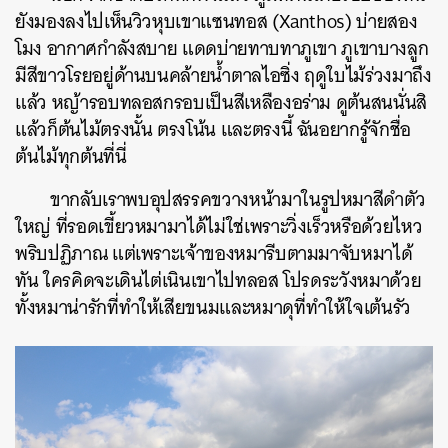
ยังมองลงไปเห็นวิวหุบเขาแซนทอส (Xanthos) บ่ายสอง
โมง อากาศกำลังสบาย แดดบ่ายทาบทาภูเขา ภูเขาบางลูก
มีสีขาวโรยอยู่ด้านบนคล้ายน้ำตาลไอซิ่ง ฤดูใบไม้ร่วงมาถึง
แล้ว หญ้ารอบทลอสกรอบเป็นสีเหลืองอร่าม ดูต้นสนนั่นสิ
แล้วก็ต้นไม้ตรงนั้น ตรงโน้น และตรงนี้ ฉันอยากรู้จักชื่อ
ต้นไม้ทุกต้นที่นี่
ขากลับเราพบอุปสรรคขวางหน้ามาในรูปหมาสีดำตัว
ใหญ่ ที่รอดเขี้ยวหมามาได้ไม่ใช่เพราะวิ่งเร็วหรือด้วยไหว
พริบปฏิภาณ แต่เพราะเจ้าของหมารีบตามมาจับหมาได้
ทัน ใครคิดจะเดินไต่เนินเขาไปทลอส โปรดระวังหมาด้วย
ทั้งหมาน่ารักที่ทำให้เสียขนมและหมาดุที่ทำให้ใจเต้นรัว