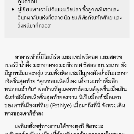
ภูมิภาคนี้
ผู้เขียนพาเราไปกินแซนวิชปลา ซื้อลูกพลัมสดและ
อินทผาลัมแห้งที่ตลาดนัด ชมพิพิธภัณฑ์เฟทิเย และ
วิ่งหนีมาที่ทลอส
อาหารเช้านี้มีโยเกิร์ต แยมแอปพริคอต แยมสตรอ
เบอร์รี่ น้ำผึ้ง มะกอกดอง มะเขือเทศ ชีสหลากประเภท ยัง
มีลูกพลัมและองุ่น รวมทั้งเห็ดแชมปิญองผัดน้ำมันมะกอก
เจ็ดชิ้นสุดท้าย “คุณชอบเห็ดนี่เอง เดี๋ยวผมทำเพิ่มอีก
หน่อยแล้วกัน” พ่อบ้านที่ดูแลอพาร์ตเมนต์พูดขึ้นเมื่อเห็น
ฉันกำลังโกยเห็ดชิ้นสุดท้ายลงจาน นี่เป็นมื้อเช้ามื้อแรก
ของเราที่เมืองเฟทิเย (Fethiye) เมื่อมาถึงที่นี่ จังหวะเดิน
ทางของเราก็ช้าลง
เฟทิเยตั้งอยู่ทางตอนใต้ของตุรกี ติดทะเล