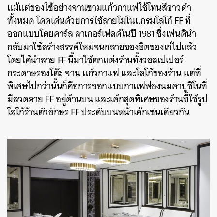
แม้แต่ของใช้อย่างจานชามแก้วกาแฟใช้โทนสีขาวดำ
ทั้งหมด โดดเด่นด้วยการใช้ลายโมโนแกรมโลโก้ FF ที่
ออกแบบโดยคาร์ล ลาเกอร์เฟลด์ในปี 1981 ซึ่งเฟนดินำ
กลับมาใช้สร้างสรรค์ใหม่จนกลายของฮิตของเก๋ไปแล้ว
โดยได้นำลาย FF นี้มาใช้ตกแต่งร้านทั้งวอลเปเปอร์
กระดาษรองโต๊ะ จาน แก้วกาแฟ และโลโก้ของร้าน แต่ที่
พิเศษไปกว่านั้นก็คือการออกแบบกาแฟฟองนมคาปูชิโนที่
มีลวดลาย FF อยู่ด้านบน และเค้กสุดพิเศษของร้านที่ใช้รูป
โลโก้ร้านตัวอักษร FF ประดับบนหน้าเค้กเช่นเดียวกัน