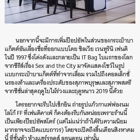
นอกจากนี้จะมีการเพิ่มป๊อปอัพในส่วนของกระเป๋าบา
แก็ตต์อันเลื่องชื่อที่ออกแบบโดย ซิลเวีย เวนทูรินิ เฟนดิ
ในปี 1997 ซึ่งโด่งดังและกลายเป็น IT Bag ใบแรกของโลก
จากซีรีส์เรื่อง Sex and the City มาจัดแสดงโชว์ในรูป
แบบกระเป๋าบาแก็ตต์ที่ทำจากเลื่อม รวมไปถึงคอลเล็กชั่
นรองเท้าและเครื่องประดับของสุภาพบุรุษและสุภาพสตรี
จากซีซั่นล่าสุดฤดูใบไม้ร่วงและฤดูหนาว 2019 นี้ด้วย
ใครอยากจะรีบไปเช็กอิน ถ่ายรูปแก้วกาแฟฟองนม
โลโก้ FF ที่เฟนดิคาเฟ่ ก็คงต้องรีบกันหน่อยเพราะร้านนี้
เป็นเพียงป๊อปอัพสโตร์ (แต่ไม่แน่ว่าถ้าได้รับความนิยม
มากอาจจะเปิดแบบถาวร) โดยจะเปิดถึงสิ้นเดือนสิงหาคม
นี้ ที่ชั้นห้า ห้างแฮร์รอดส์ ลอนดอน เท่านั้น