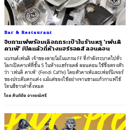
Bar & Restaurant
จิบกาแฟพร้อมเลือกกระเป๋าในร้านหรู ‘เฟนดิ
คาเฟ่’ เปิดแล้วที่ห้างแฮร์รอดส์ ลอนดอน
แบรนด์เฟนดิ เจ้าของลายโมโนแกรม FF ที่กำลังระบาดไปทั่ว
โลกเปิดคาเฟ่ที่ชั้น 5 ในห้างแฮร์รอดส์ ลอนดอน ใช้ชื่อตรงตัว
ว่า ‘เฟนดิ คาเฟ่’ (Fendi Caffe) โดยตัวคาเฟ่และเฟอร์นิเจอร์
ของประดับตกแต่ง แม้แต่ของใช้อย่างจานชามแก้วกาแฟใช้
โทนสีขาวดำทั้งหมด
โดย
สันติชัย อาภรณ์ศรี
ค้นหา
SHARE
TWEET
LINE
EMAIL