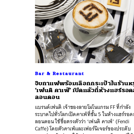
Bar & Restaurant
จิบกาแฟพร้อมเลือกกระเป๋าในร้านหร
‘เฟนดิ คาเฟ่’ เปิดแล้วที่ห้างแฮร์รอด
ค้
ลอนดอน
แบรนด์เฟนดิ เจ้าของลายโมโนแกรม FF ที่กำลัง
ระบาดไปทั่วโลกเปิดคาเฟ่ที่ชั้น 5 ในห้างแฮร์รอด
ลอนดอน ใช้ชื่อตรงตัวว่า ‘เฟนดิ คาเฟ่’ (Fendi
Caffe) โดยตัวคาเฟ่และเฟอร์นิเจอร์ของประดับ