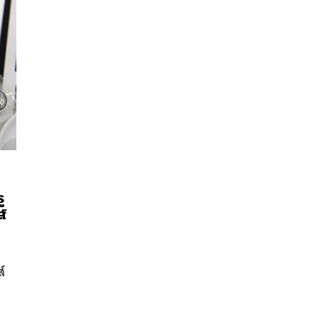
ู
ส์
นหา
SHARE
TWEET
LINE
EMAIL
ส์