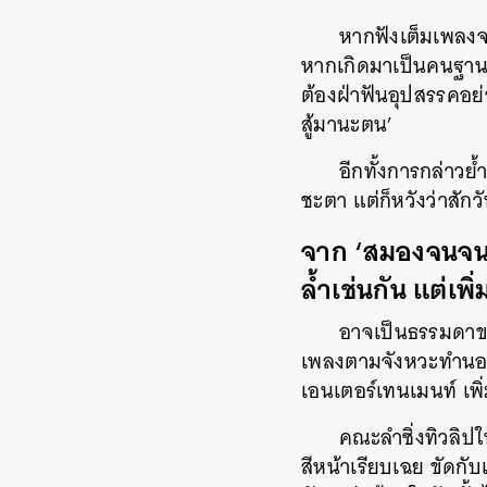
หากฟังเต็มเพลงจ
หากเกิดมาเป็นคนฐาน
ต้องฝ่าฟันอุปสรรคอย่า
สู้มานะตน’
อีกทั้งการกล่าวย
ชะตา แต่ก็หวังว่าสัก
จาก ‘สมองจนจน’ 
ล้ำเช่นกัน แต่เพ
อาจเป็นธรรมดาขอ
เพลงตามจังหวะทำนอง
เอนเตอร์เทนเมนท์ เ
คณะลำซิ่งทิวลิปใ
สีหน้าเรียบเฉย ขัดกั