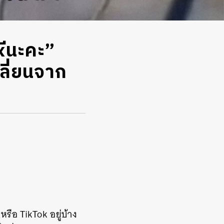
xีนะคะ”
ปลี่ยนจาก
หรือ TikTok อยู่บ้าง