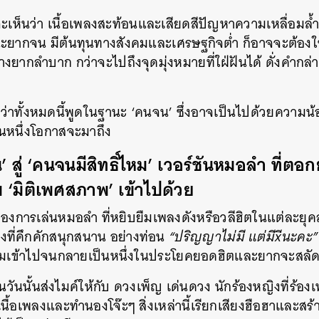
SHARE
TWEET
LINE
EMAIL
ะเห็นว่า เนื้อเพลงสะท้อนและเสียดสีปัญหาความเหลื่อมล้
ะยากจน มีต้นทุนทางสังคมและเศรษฐกิจต่ำ ก็อาจจะต้อง
งยากลำบาก กว่าจะไปถึงจุดมุ่งหมายที่ใฝ่ฝันได้ ดั่งคำกล่าวท
้ำว่าทั้งหมดนี้พูดในฐานะ ‘คนจน’ ซึ่งอาจเป็นไปด้วยความน้
วันหนึ่งโอกาสจะมาถึง
สู่ ‘คนจนมีสิทธิ์ไหม’ เวอร์ชันหมอลำ ที่ตอก
ิ่ม ‘มิติเพศสภาพ’ เข้าไปด้วย
งการเล่นหมอลำ ที่หยิบยืมเพลงดังหรือวลีฮิตในแต่ละยุคส
ที่คึกคักสนุกสนาน อย่างท่อน
“ปริญญาไม่มี แต่มีxีนะคะ”
พิ่มเข้าไปจนกลายเป็นหนึ่งในประโยคยอดฮิตและยากจะสล
นวันนั้นส่งไมค์ให้กับ ดวงเพ็ญ เด่นดวง นักร้องหญิงที่ร้อ
บเนื้อเพลงและทำนองโจ๊ะๆ สิ่งเหล่านี้เรียกเสียงฮือฮาและส