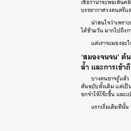
เชื่อว่าน่าจะพอเห็นคล
บรรยากาศวงดนตรีและแ
น่าสนใจว่าเพราะ
ได้ข้ามวัน มากไปถึงก
แต่เราจะมองอะไร
‘สมองจนจน’ ต้นฉ
ล้ำ และการเข้าถ
บางคนอาจรู้แล้ว แ
ต้นฉบับดั้งเดิม แต่
อกจ๋าให้โจ๊ะขึ้น และเ
แรกเริ่มเดิมทีนั้