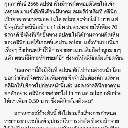
กุมภาพันธ์ 2566 สปสช.เริ่มมีการตัดพอยต์โดยไม่แจ้ง
เหตุผล มาแจ้งอีกทีเดือนมีนาคม สมมติว่าเดิมที คลินิก
เบิกยาพาราเซตามอล 1 เม็ด สปสช.จะจ่ายให้ 1 บาท แต่
ปัจจุบันถ้าคลินิกเบิกยา 1 เม็ด สปสช.จะจ่ายให้เพียง 70
สตางค์ ซึ่งสิ่งที่เกิดขึ้นทาง สปสช.ไม่ได้ถามความคิดเห็น
ของคลินิก แต่ใช้เกณฑ์แค่ผ่าน อปสข. แล้วทำแบบนี้มา
เรื่อยๆ ซึ่งก่อนหน้านี้วิธีการจ่ายยาแบบเดิมถือว่าถูกมากๆ
แล้ว ตอนนี้มีการหักพอยต์อีก ส่งผลให้คลินิกเริ่มเดือดร้อน
“นอกจากนี้ยังมีเงินที่ สปสช.หักไปก่อนล่วงหน้า โดย
บอกว่าเงินที่จัดสรรไม่เพียงพอ จึงจำเป็นต้องหัก แต่ทาง
คลินิกให้บริการไปก่อนหน้านี้แล้ว แสดงว่าคลินิกขาดทุน
ยกตัวอย่าง คลินิกจ่ายค่ายาไป 1 บาท แต่ สปสช.กลับจ่าย
ค้นหา
ให้เราเพียง 0.50 บาท ซึ่งคลินิกต้องติดลบ”
SHARE
TWEET
LINE
EMAIL
สถานการณ์ข้างต้นนี้ ยังไม่รวมถึงเรื่องการกำหนด
รายการยา เวชภัณฑ์ อุปกรณ์ในการผ่าตัด ที่เคยเบิกจ่าย