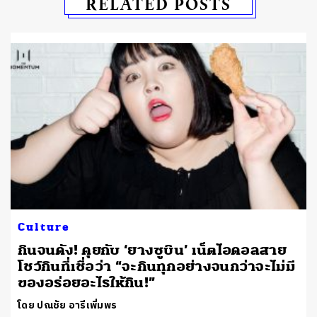
RELATED POSTS
Culture
กินจนดัง! คุยกับ ‘ยางซูบิน’ เน็ตไอดอลสาย
โชว์กินที่เชื่อว่า “จะกินทุกอย่างจนกว่าจะไม่มี
ของอร่อยอะไรให้กิน!”
โดย ปณชัย อารีเพิ่มพร