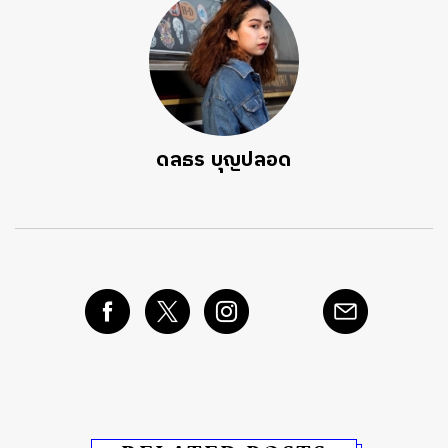
ดลธร บุญปลอด