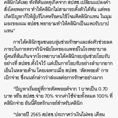
คลินิกได้เลย ทั้งที่ต้นเหตุเกิดจาก สปสช.เปลี่ยนแปลงคำ
สั่งโดยพลการ ทำให้คลินิกไม่สามารถตั้งตัวได้ทัน แต่พอ
เกิดปัญหาก็ให้ผู้บริโภคหรือคนไข้โจมตีคลินิกแทน ในมุม
มองของผม สปสช.พยายามทำให้คลินิกเป็นแพะรับบาป
แทน”
การได้คลินิกชุมชนอบอุ่นช่วยรักษาและส่งตัวช่วยลด
ภาระในการตรวจวินิจฉัยโรคของแพทย์ในโรงพยาบาล
ผู้คนที่ล้นเกินจากโรงพยาบาลได้คลินิกอบอุ่นช่วยโอบรับ
อย่างที่ สปสช.ตั้งใจไว้ แต่เป็นการโอบรับอย่างลำบากยาก
เย็นในหลายด้าน โดยเฉพาะเมื่อ สปสช. ‘ตัดพอยต์’ การ
เบิกจ่าย ซึ่งนนท์กล่าวว่าส่งผลต่อการรักษาอย่างมาก
“ปัญหาเริ่มอยู่ที่การตัดพอยต์จาก 1 บาทเป็น 0.70
บาท หรือ สปสช.จ่าย 70% จากค่าใช้จ่ายทั้งหมด 100% ที่
คลินิกจ่าย อันนี้คือทริกเกอร์สำหรับคลินิก
“ปลายปี 2565 สปสช.ประกาศว่าเงินไม่พอ เดือน