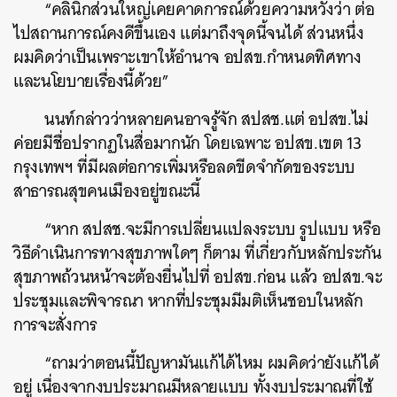
“คลินิกส่วนใหญ่เคยคาดการณ์ด้วยความหวังว่า ต่อ
ไปสถานการณ์คงดีขึ้นเอง แต่มาถึงจุดนี้จนได้ ส่วนหนึ่ง
ผมคิดว่าเป็นเพราะเขาให้อำนาจ อปสข.กำหนดทิศทาง
และนโยบายเรื่องนี้ด้วย”
นนท์กล่าวว่าหลายคนอาจรู้จัก สปสช.แต่ อปสข.ไม่
ค่อยมีชื่อปรากฏในสื่อมากนัก โดยเฉพาะ อปสข.เขต 13
กรุงเทพฯ ที่มีผลต่อการเพิ่มหรือลดขีดจำกัดของระบบ
สาธารณสุขคนเมืองอยู่ขณะนี้
“หาก สปสช.จะมีการเปลี่ยนแปลงระบบ รูปแบบ หรือ
วิธีดำเนินการทางสุขภาพใดๆ ก็ตาม ที่เกี่ยวกับหลักประกัน
สุขภาพถ้วนหน้าจะต้องยื่นไปที่ อปสข.ก่อน แล้ว อปสข.จะ
ประชุมและพิจารณา หากที่ประชุมมีมติเห็นชอบในหลัก
การจะสั่งการ
“ถามว่าตอนนี้ปัญหามันแก้ได้ไหม ผมคิดว่ายังแก้ได้
อยู่ เนื่องจากงบประมาณมีหลายแบบ ทั้งงบประมาณที่ใช้