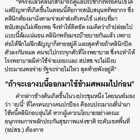
“ที่จริงแล้วคลินิกสามารถดูแลประชากรหรือคนไข้ได้
แต่ปัญหาที่เกิดขึ้นในตอนนี้คือการสนับสนุนทรัพยากร ซึ่ง
คลินิกต้องมานั่งตามจ่ายค่าส่งตัวคนไข้ แต่งบที่มา
สนับสนุนไม่เพียงพอ จึงทำให้ติดขัด ผมคิดว่าถ้าปล่อยไป
แบบนี้ล้มแน่นอน คลินิกพร้อมจะบ๊ายบายกันแล้ว เพราะ
ต่อให้ฉีกไม่ฉีกสัญญาก็ตายอยู่ดี และสุดท้ายถ้าคลินิกปิด
ตัวลงกันหมด คนจะไปกระจุกตัวที่โรงพยาบาล ซึ่งจะทำให้
โรงพยาบาลมีค่าใช้จ่ายเยอะและ สปสช.จะไม่มีงบ
ประมาณพอจ่าย รัฐจะจ่ายไม่ไหว สุดท้ายพังอยู่ดี”
“ถ้าจะเอางบนี้ออกมาใช้ข้ามศพผมไปก่อน”
คำกล่าวข้างต้นเกิดขึ้นในวงประชุมหนึ่ง โดยนนท์มอง
ว่า ‘งบนี้’ ที่ใครคนบางคนปกป้อง คืองบประมาณที่นำมา
ใช้หนี้คลินิกอบอุ่นได้ หากผู้เคาะนโยบายอย่างคณะ
อนุกรรมการหลักประกันสุขภาพแห่งชาติ ระดับเขตพื้นที่
(อปสข.) ต้องการ