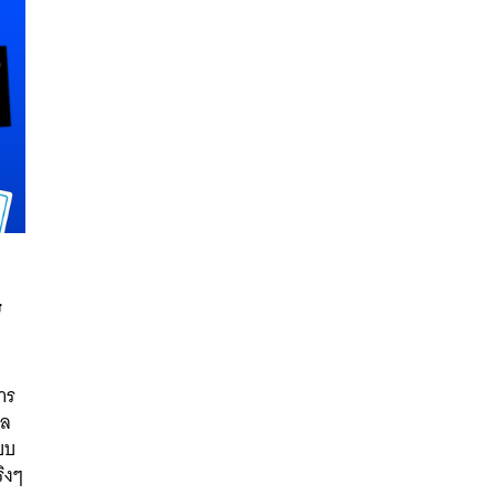
บ
นหา
าร
SHARE
TWEET
LINE
EMAIL
าล
บบ
ิงๆ