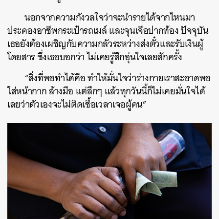
นอกจากความกังวลใจว่าจะนำรายได้จากไหนมา
ประคองอาชีพกระเป๋ารถเมล์ และจุนเจือปากท้อง ปัจจุบัน
เธอยังต้องเผชิญกับความกลัวระหว่างส่งตั๋วและรับเงินผู้
โดยสาร ซึ่งเธอบอกว่า ไม่เคยรู้สึกอุ่นใจเลยสักครั้ง
“สิ่งที่พอทำได้คือ ทำให้มั่นใจว่าร่างกายเราสะอาดพอ
ใส่หน้ากาก ล้างมือ แต่ลึกๆ แล้วทุกวันนี้ก็ไม่เคยมั่นใจได้
เลยว่าตัวเองจะไม่ติดเชื้อเวลาเจอผู้คน”