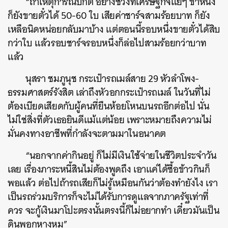
“ถ้าเหตุการณ์ปกติ อย่างช่วงที่เศรษฐกิจแย่ๆ ขาหนึ่ง
ก็ยังขายตั๋วได้ 50-60 ใบ เสียค่าชาร์จสามร้อยบาท ก็ยัง
เหลือนิดหน่อยกลับมาบ้าง แต่ตอนนี้รอบหนึ่งขายตั๋วได้สิบ
กว่าใบ แล้วรอบชาร์จรอบหนึ่งก็ล่อไปสามร้อยกว่าบาท
แล้ว
นุสรา ชมภูนุช กระเป๋ารถเมล์สาย 29 หัวลําโพง-
ธรรมศาสตร์รังสิต เล่าถึงหัวอกกระเป๋ารถเมล์ ในวันที่ไม่
ต้องเบียดเสียดกับผู้คนที่ยืนห้อยโหนบนรถอีกต่อไป นั่น
ไม่ใช่สิ่งที่ตัวเธอยินดีแม้แต่น้อย เพราะหมายถึงความไม่
มั่นคงทางอาชีพที่กำลังจะตามมาในอนาคต
“นอกจากค่ากินอยู่ ก็ไม่มีเงินใช้จ่ายในชีวิตประจำวัน
เลย เรื่องภาระหนี้สินไม่ต้องพูดถึง เอาแค่ได้ซื้อข้าวกินก็
พอแล้ว ต่อไปถ้ารถเสียก็ไม่รู้เหมือนกันว่าต้องทำยังไง เรา
เป็นรถร่วมบริการก็จะไม่ได้รับการดูแลจากภาครัฐเท่าที่
ควร จะกู้เงินมาโปะตรงนั้นตรงนี้ก็ไม่อยากทำ เดี๋ยวมันเป็น
ดินพอกหางหมู”