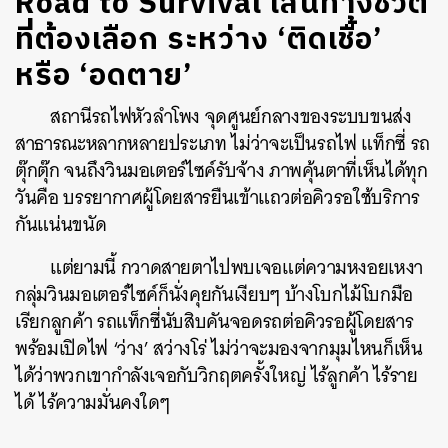
Road to Survival เส้นทางชีวิต
ที่ต้องเลือก ระหว่าง ‘ติดเชื้อ’
หรือ ‘อดตาย’
สถานีรถไฟหัวลำโพง จุดศูนย์กลางของระบบขนส่ง
สาธารณะหลากหลายประเภท ไม่ว่าจะเป็นรถไฟ แท็กซี่ รถ
ตุ๊กตุ๊ก จนถึงวินมอเตอร์ไซค์รับจ้าง ภาพคุ้นตาที่เห็นได้ทุก
วันคือ บรรยากาศผู้โดยสารยืนเข้าแถวต่อคิวรอใช้บริการ
กันแน่นขนัด
แต่ยามนี้ กวาดสายตาไปพบเจอแต่ความหงอยเหงา
กลุ่มวินมอเตอร์ไซค์ก็นั่งคุยกันเงียบๆ บ้างโบกไม้โบกมือ
เรียกลูกค้า รถแท็กซี่นับสิบคันจอดรถต่อคิวรอผู้โดยสาร
พร้อมเปิดไฟ ‘ว่าง’ สว่างโร่ ไม่ว่าจะมองจากมุมไหนก็เห็น
ได้ว่าพวกเขากำลังเจอกับวิกฤตครั้งใหญ่ ไร้ลูกค้า ไร้ราย
ได้ ไร้ความมั่นคงใดๆ