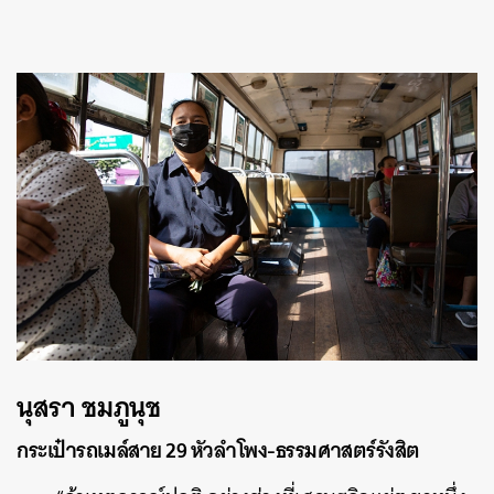
นุสรา ชมภูนุช
กระเป๋ารถเมล์สาย 29 หัวลำโพง-ธรรมศาสตร์รังสิต