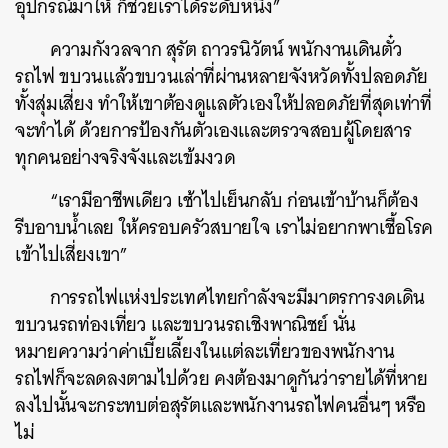
อุปกรณ์มาให้ ก็ช่วยเราได้ระดับหนึ่ง”
ความกังวลจาก สุรัต ถาวรนิวัตน์ พนักงานเดินตั๋ว
รถไฟ ขบวนแล้วขบวนเล่าที่ผ่านหลายจังหวัดทั้งปลอดภัย
ทั้งสุ่มเสี่ยง ทำให้เขาต้องดูแลตัวเองให้ปลอดภัยที่สุดเท่าที่
จะทำได้ ด้วยการป้องกันตัวเองและตรวจสอบผู้โดยสาร
ทุกคนอย่างจริงจังและเข้มงวด
“เรามีอาชีพเดียว เช้าไปเย็นกลับ ก่อนเข้าบ้านก็ต้อง
รีบอาบน้ำเลย ให้ครอบครัวสบายใจ เราไม่อยากพาเชื้อโรค
ค้นหา
เข้าไปเสี่ยงเขา”
SHARE
TWEET
LINE
EMAIL
การรถไฟแห่งประเทศไทยกำลังจะมีมาตรการงดเดิน
ขบวนรถท่องเที่ยว และขบวนรถเชิงพาณิชย์ นั่น
หมายความว่าค่าเบี้ยเลี้ยงในแต่ละเที่ยวของพนักงาน
รถไฟก็จะลดลงตามไปด้วย คงต้องมาดูกันว่ารายได้ที่หาย
ลงไปนั้นจะกระทบต่อสุรัตและพนักงานรถไฟคนอื่นๆ หรือ
ไม่