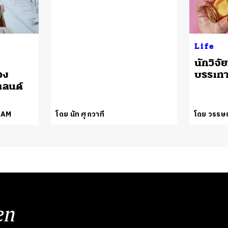
Life
นักวิจัย
วง
บรรเทา
แลนด์
EAM
โดย นัท ศุภวาที
โดย วรรษช
en