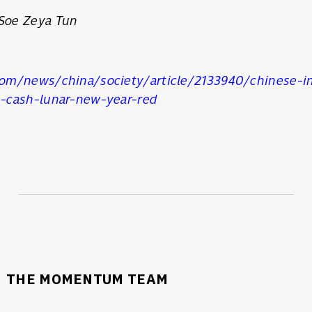
SHARE
TWEET
LINE
EMAIL
Soe Zeya Tun
m/news/china/society/article/2133940/chinese-in
-cash-lunar-new-year-red
THE MOMENTUM TEAM