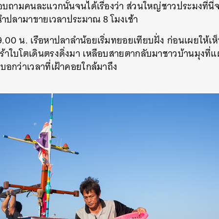
อบถามคนละแวกนั้นจนได้เรื่องว่า ส่วนใหญ่ชาวประมงที่นี
SHARE
TWEET
LINE
EMAIL
ื่อนำปลามาขายเวลาประมาณ 8 โมงเช้า
9.00 น. เรือหาปลาลำน้อยเริ่มทยอยเทียบฝั่ง ก่อนเผยให้เ
ร้าใบโตเดินตรงดิ่งมา เหลือบสายตากลับมาชาวบ้านมุงที
บอกว่าเวลาที่เฝ้าคอยใกล้มาถึง