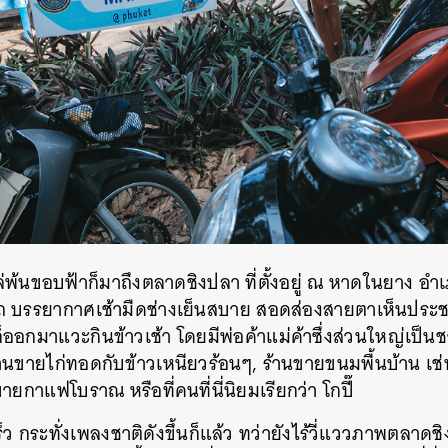
ล่พ้นขอบฟ้าก็มาถึงตลาดชิงปลา ที่ตั้งอยู่ ณ หาดในยาง อำ
นาถ บรรยากาศเช้ามืดช่างเย็นสบาย สอดส่องสายตาเห็นป
ก็ออกมาแวะกินข้าวเช้า โดยมีพ่อค้าแม่ค้าซึ่งส่วนใหญ่เป็นช
้งร้านขายไก่ทอดกับข้าวเหนียวร้อนๆ, ร้านขายขนมพื้นบ้าน เ
ยกาแฟโบราณ หรือที่คนที่นี่นิยมเรียกว่า โกปี๊
ว กระทั่งเพลงชาติดังขึ้นก็แล้ว ทว่ายังไร้วี่แววภาพตลาดชิ
นหา