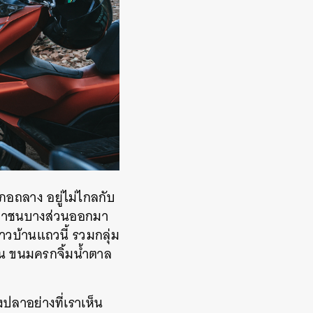
เภอถลาง อยู่ไม่ไกลกับ
ระชาชนบางส่วนออกมา
าวบ้านแถวนี้ รวมกลุ่ม
ช่น ขนมครกจิ้มน้ำตาล
งปลาอย่างที่เราเห็น