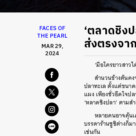
‘ตลาดชิงป
FACES OF
THE PEARL
ส่งตรงจาก
MAR 29,
2024
‘มือใครยาวสาวได
สำนวนข้างต้นคงจ
ปลาทะเล ตั้งแต่ขนาดต
แผง เพียงชั่วอึดใจปลา
‘หลาดชิงปลา’ ตามสำเ
หลายคนอาจคุ้นเคย
บรรดาร้านซูชิต่างก็ม
เช่นกัน