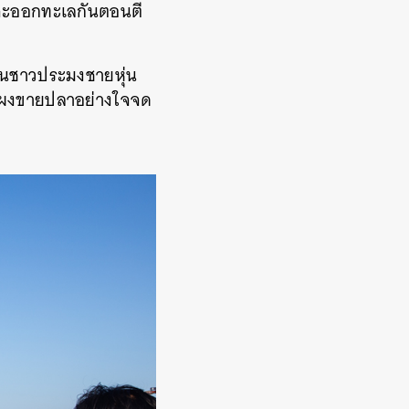
่จะออกทะเลกันตอนตี
ห็นชาวประมงชายหุ่น
่แผงขายปลาอย่างใจจด