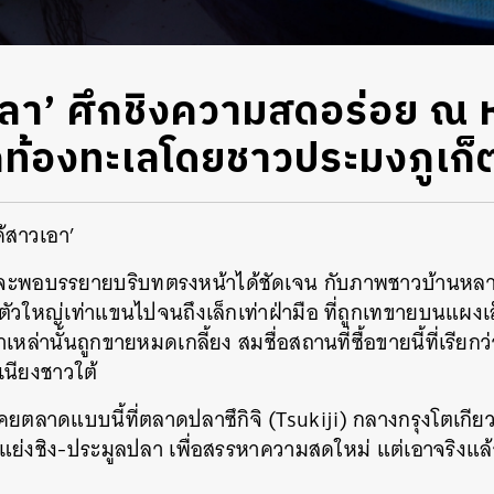
ลา’ ศึกชิงความสดอร่อย ณ
ท้องทะเลโดยชาวประมงภูเก็
้สาวเอา’
ะพอบรรยายบริบทตรงหน้าได้ชัดเจน กับภาพชาวบ้านหลายสิ
ัวใหญ่เท่าแขนไปจนถึงเล็กเท่าฝ่ามือ ที่ถูกเทขายบนแผงเล
เหล่านั้นถูกขายหมดเกลี้ยง สมชื่อสถานที่ซื้อขายนี้ที่เรียก
นียงชาวใต้
ตลาดแบบนี้ที่ตลาดปลาซึกิจิ (Tsukiji) กลางกรุงโตเกียว ป
าแย่งชิง-ประมูลปลา เพื่อสรรหาความสดใหม่ แต่เอาจริงแล้ว