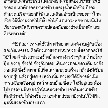
ยาสลบแล้วเอาขึ้นรถ แต่นั่นจะมีความเสี่ยงเพราะการใช้
ยาสลบ เราต้องอดอาหารช้าง ต้องรู้น้ำหนักช้าง ถึงจะ
คำนวณปริมาณยาที่ใช้ และเคลื่อนย้ายเป็นระยะทางไกล
ด้วย
วิธีนี้ถามว่าทำได้มั้ย ทำได้ แต่เราจะพยายามเน้นใน
เรื่องของสวัสดิภาพความปลอดภัยของช้างเป็นหลัก เลย
คิดหาทางต่อ
“วิธีที่สอง เราจะใช้วิธีทางวิทยาศาสตร์ควบคู่กับเรื่อง
ของวัฒนธรรม คือต้องเอาช้างบ้านมาช่วย ซึ่งเราตกลงใช้
วิธีนี้ ผมจึงประสานขอช้างบ้านจากจังหวัดสุรินทร์ พอโทร
ปุ๊บ ควาญช้างกับช้างก็มาเลย เดินทางตอนกลางคืน มาถึง
ตอนตีสี่ ซึ่งช้างพวกนี้เพิ่งแห่งานบวชเสร็จ มาถึงยังมีเขียน
ลายอยู่บนตัวอยู่เลย
ระหว่างนั้น ทางเราได้มีการดำเนิน
การเตรียมเรื่องอุปกรณ์ รถขนย้าย ซึ่งเราไม่มีอยู่เลย ต้อง
ไปขอรถขนดินของกำนันหมามาช่วย เอาดินมาเทสร้าง
พื้นที่สำหรับให้ช้างขึ้นรถ เอาต้นกล้วยมาปิดทับไว้ให้พื้น
นุ่มนิ่มเวลาช้างกระแทก