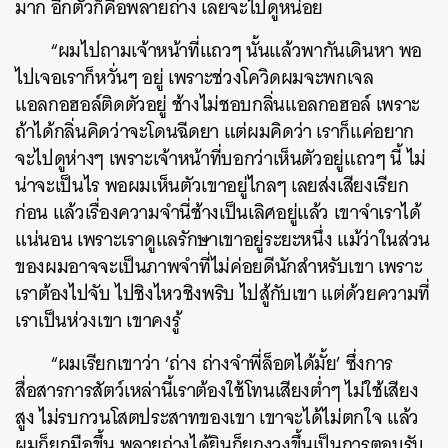
มาก อีกตัวก็คือพลายถ่าง เลยจะไปดูหน่อย
“ผมไปถามเจ้าหน้าที่แถวๆ นั้นแล้วพากันเดินหา พอ
ไปเจอเราก็หวั่นๆ อยู่ เพราะช่วงโควิดผมจะพกเจล
แอลกอฮอล์ติดตัวอยู่ ช้างไม่ชอบกลิ่นแอลกอฮอล์ เพราะ
ถ้าได้กลิ่นคิดว่าจะโดนฉีดยา แต่ผมคิดว่า เราก็แค่อยาก
จะไปดูห่างๆ เพราะเจ้าหน้าที่บอกว่าเห็นตัวอยู่แถวๆ นี้ ไม่
น่าจะเป็นไร
พอผมเห็นตัวเขาอยู่ไกลๆ เลยส่งเสียงเรียก
ก่อน แล้วเรื่องความจำนี่ช้างเป็นเลิศอยู่แล้ว เขาจำเราได้
แน่นอน เพราะเราดูแลรักษาเขาอยู่ระยะหนึ่ง แม้ว่าในส่วน
ของผมอาจจะเป็นภาพจำที่ไม่ค่อยดีนักสำหรับเขา เพราะ
เราต้องไปจับ ไปชิงไหวชิงพริบ ไปสู้กับเขา แต่ด้วยความที่
เราเป็นห่วงเขา เขาคงรู้
“ผมเรียกเขาว่า ‘ถ่าง ถ่างจำพี่ล็อตได้มั้ย’ ซึ่งการ
สื่อสารการสัตว์เหล่านี้เราต้องใช้โทนเสียงต่ำๆ ไม่ใช้เสียง
สูง ไม่รบกวนโสตประสาทของเขา เขาจะได้ไม่ตกใจ แล้ว
ผมก็ยกมือขึ้น พลายถ่างได้ยินก็ยกงวงขึ้นเป็นการตอบรับ