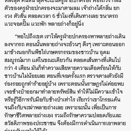
หลังสุด คันหน้าสุดจะเป็นครูฝ่ายปกครอง พอรถวิ่ง กลิ่น
ตัวของครูฝ่ายปกครองจะมาตามลม เจ้าถ่างได้กลิ่น ยก
งวง ตัวสั่น ตลอดเวลา 6 ชั่วโมงที่เดินทางเลย ขนาดรถ
แวะจอดปั๊ม แวะพัก พลายถ่างก็อยู่นิ่ง
“พอไปถึงเขต เราให้ครูฝ่ายปกครองพาพลายถ่างเดิน
ลงจากรถ ตอนนั้นพลายถ่างจะอ้วนๆ ตึงๆ เพราะตอนออก
มาข้างนอกกินพืชไร่เกษตรกรรมของชาวบ้าน อุดม
สมบูรณ์มาก แต่ในขณะเดียวกัน ตลอดเส้นทางที่เดินไป
กว่า 4 เดือน มันก็ทำความเสียหายความเดือดร้อนให้กับ
ชาวบ้านไม่น้อยเลย ตอนที่เจอครั้งแรก ตรวจตามตัวยังมี
ร่องรอยถูกทำร้ายอยู่บ้าง เพราะตอนนั้นราษฎรไม่ค่อยพบ
เจอช้างป่าออกมาทำลายทรัพย์สิน ทำให้ไม่มีความเข้าใจ
หรือรู้วิธีการรับมือกับช้างป่าเท่าไร เรียกว่าเขาโกรธแค้น
จนถึงกับจะฆ่าพลายถ่างเลย เพราะฉะนั้น เพื่อเป็นการ
รักษาชีวิตพลายถ่างเอง รวมถึงรักษาความปลอดภัยและ
สวัสดิภาพของประชาชน จึงต้องมีการดำเนินการเอาพลาย