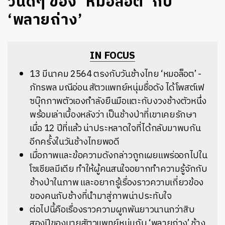
วันดีๆ ของ ‘หมอล็อต’ กับ
‘พลายถ่าง’
IN FOCUS
13 มีนาคม 2564 ตรงกับวันช้างไทย ‘หมอล็อต’ -
ภัทรพล มณีอ่อน สัตวแพทย์หนุ่มชื่อดัง ได้โพสต์เฟ
ซบุ๊กภาพตัวเองกำลังยืนมือแตะกับงวงช้างตัวหนึ่ง
พร้อมเล่าเบื้องหลังว่า เป็นช้างป่าที่เขาเคยรักษา
เมื่อ 12 ปีที่แล้ว น่าประหลาดใจที่ได้กลับมาพบกัน
อีกครั้งในวันช้างไทยพอดี
เมื่อภาพและข้อความดังกล่าวถูกเผยแพร่ออกไปใน
โซเชียลมีเดีย ทำให้ผู้คนสนใจอยากทำความรู้จักกับ
ช้างป่าในภาพ และอยากรู้เรื่องราวความเกี่ยวข้อง
ของคนกับช้างที่นำมาสู่ภาพน่าประทับใจ
ต่อไปนี้คือเรื่องราวความผูกพันยาวนานกว่าสิบ
สองปีของนายสัตวแพทย์หนุ่มกับ ‘พลายถ่าง’ ช้าง