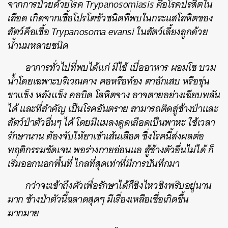
จากการป่วยด้วยโรค
Trypanosomiasis
คือโรคปรสิตใน
เลือด
เกิดจากเชื้อโปรโตซัวชนิดที่พบในกระแสโลหิตของ
สัตว์คือเชื้อ
Trypanosoma evansi
ในสัตว์เลี้ยงลูก
ด้วย
น้ำนมหลายชนิด
อาการทั่วไปที่พบได้แก่
มีไข้
เบื่ออาหาร
ผอมโซ
บวม
น้ำโดยเฉพาะบริเวณคาง
คอหรือท้อง
ตาอักเสบ
หรือขุ่น
ขาแข็ง
หลังแข็ง
คอบิด
โลหิตจาง
อาจตายอย่างเฉียบพลัน
ได้
และที่สำคัญ
เป็นโรคอันตราย
สามารถติดสู่ช้างป่า
และ
สัตว์ป่าตัวอื่นๆ
ได้ โดยมีแมลงดูดเลือดเป็นพาหะ
ใช้เวลา
รักษานาน
ต้องจับให้ยาเข้าเส้นเลือด
ซึ่งโรคนี้ส่งผลต่อ
พฤติกรรมชัดเจน
พอร่างกายอ่อนแอ
สู้ช้างตัวอื่นไม่ได้
ก็
เริ่มออกนอกพื้นที่
ไกลที่สุดเท่าที่มีการบันทึกมา
กว่าจะเข้าถึงตัวเพื่อรักษาได้
ก็ชิงไหวชิงพริบอยู่นาน
มาก
ช้างป่าตัวนี้ฉลาดสุดๆ
มีเรื่องเหลือเชื่อเกิดขึ้น
มากมาย