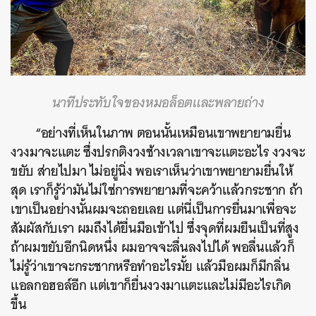
นาทีประทับใจของหมอล็อตและพลายถ่าง
“อย่างที่เห็นในภาพ ตอนนั้นเหมือนเขาพยายามยื่น
งวงมาจะแตะ ซึ่งปรกติงวงช้างเวลาเขาจะแตะอะไร งวงจะ
ขยับ ส่ายไปมา ไม่อยู่นิ่ง พอเราเห็นว่าเขาพยายามยื่นให้
สุด เราก็รู้ว่ามันไม่ใช่การพยายามที่จะคว้าแล้วกระชาก ถ้า
เขาเป็นอย่างนั้นผมจะถอยเลย แต่นี่เป็นการยื่นมาเพื่อจะ
สัมผัสกับเรา ผมถึงได้ยื่นมือเข้าไป ซึ่งจุดที่ผมยืนเป็นที่สูง
ถ้าผมขยับอีกนิดหนึ่ง ผมอาจจะลื่นลงไปได้ พอลื่นแล้วก็
ไม่รู้ว่าเขาจะกระชากหรือทำอะไรมั้ย แล้วมือผมก็มีกลิ่น
แอลกอฮอล์อีก แต่เขาก็ยื่นงวงมาแตะและไม่มีอะไรเกิด
ขึ้น