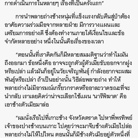
การดำเนินการในหลายๆ เรื่องที่เป็นครั้งแรก”
การนำพลายถ่างช้างหนุ่มที่แข็งแรงกลับคืนสู่ป่าต้อง
อาศัยความร่วมมือจากหลายฝ่าย มีการวางแผนและ
เตรียมการอย่างดี ซึ่งต้องทำงานภายใต้เงื่อนไขและข้อ
จำกัดหลายอย่าง หนึ่งในนั้นคือเรื่องของเวลา
“ตอนนั้นที่เราคิดกันก็มีหลายสมมติฐานว่าทำไมมัน
ถึงออกมา ข้อหนึ่งคือ อาจจะถูกตัวผู้ตัวเมียขับออกจากฝูง
หรือเปล่า แล้วมันก็อยู่ในวัยเจริญพันธุ์ กำลังอยากจะผสม
พันธุ์หรือเปล่า ถ้าเป็นอย่างนั้น วิธีล่อพลายถ่าง ทำให้
พลายถ่างไม่มีอารมณ์เกรี้ยวกราดหรืออาละวาดขณะที่จะ
นำกลับ เราเลยคิดว่าน่าจะเลือกใช้แผน ‘นารีพิฆาต’ คือ
เอาช้างตัวเมียมาล่อ
“ผมนั่งเรือไปที่เกาะช้าง จังหวัดตราด ไปหาพี่พรทิพย์
เจ้าของปางช้างบนเกาะ ไปคุยว่าจะมาจีบช้างตัวเมียไปล่อ
พลายถ่างไม่ให้ไปไหน ตอนนั้นก็มีช้างตัวเมียอยู่ตัวหนึ่งที่