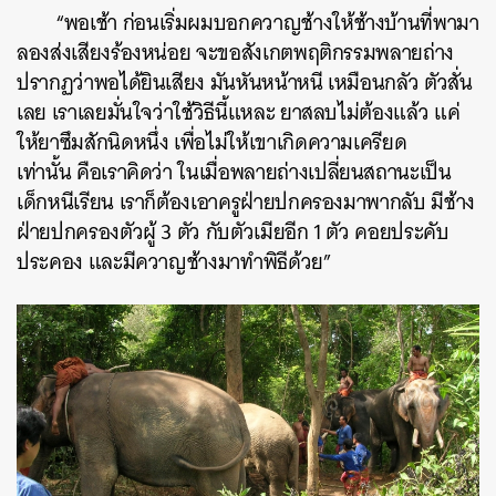
“พอเช้า ก่อนเริ่มผมบอกควาญช้างให้ช้างบ้านที่พามา
ลองส่งเสียงร้องหน่อย จะขอสังเกตพฤติกรรมพลายถ่าง
ปรากฏว่าพอได้ยินเสียง มันหันหน้าหนี เหมือนกลัว ตัวสั่น
เลย เราเลยมั่นใจว่าใช้วิธีนี้แหละ ยาสลบไม่ต้องแล้ว แค่
ให้ยาซึมสักนิดหนึ่ง เพื่อไม่ให้เขาเกิดความเครียด
เท่านั้น
คือเราคิดว่า ในเมื่อพลายถ่างเปลี่ยนสถานะเป็น
เด็กหนีเรียน เราก็ต้องเอาครูฝ่ายปกครองมาพากลับ มีช้าง
ฝ่ายปกครองตัวผู้ 3 ตัว กับตัวเมียอีก 1 ตัว คอยประคับ
ประคอง และมีควาญช้างมาทำพิธีด้วย”