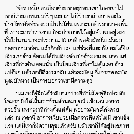
“จังหวะนั้น คนที่มาด้วยเขาอยู่รอบนอกไกลออกไป
เขาก็ถ่ายภาพแบบรัวๆ เลย เราไม่รู้ว่าเขาถ่ายภาพอะไร
บ้าง โทรศัพท์ของผมเป็นไอโฟน เพราะปกติเวลาเราลงพื้น
ที่ เราจะมาทำรายงาน ก็จะถ่ายภาพไว้อยู่แล้ว
ผมอยู่ตรง
นั้นไม่นาน น่าจะประมาณ 10 นาที พอสัมผัสกันแล้วผม
ถอยออกมาก่อน แล้วก็กลับเลย
แต่ช่วงที่แตะกัน ผมได้ยิน
เสียงเขาร้อง คือผมได้ยินเสียงช้างป่าร้องมาเยอะมาก แต่
เสียงที่ถ่างร้องตอนนั้น เป็นโทนเสียงที่เราไม่คุ้นเลย ร้อง
แปร๊นๆ แล้วเขาก็ดึงงวงกลับ แล้วสะบัดหู ซึ่งอาการสะบัด
หูสะบัดหาง เป็นการบอกว่าเขามีความสุข
“ผมเองก็รู้สึกได้ว่ามีบางอย่างที่ทำให้เรารู้สึกประทับ
ใจมาก ยิ่งได้เห็นเขาอ้วนท้วนสมบูรณ์ แข็งแรง งายาว
สวยขึ้น เพราะงาที่ถ่างตั้งแต่ต้น พอยาวมันจะโค้งสวย
แล้ว ณ เวลานี้ อาการเจ็บป่วยเมื่อคราวที่แล้วไม่มี เขาแข็ง
แรง แค่นี้เราก็มีความสุขแล้วครับ แล้วเขาก็ได้อยู่ในสภาพ
แวดล้อมที่เหมาะสมกับเขา ผมเชื่อว่าภาพที่ผมได้เจอกับ