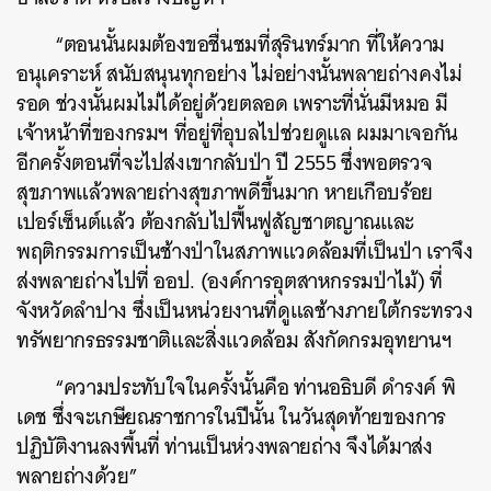
“ตอนนั้นผมต้องขอชื่นชมที่สุรินทร์มาก ที่ให้ความ
อนุเคราะห์ สนับสนุนทุกอย่าง ไม่อย่างนั้นพลายถ่างคงไม่
รอด ช่วงนั้นผมไม่ได้อยู่ด้วยตลอด เพราะที่นั่นมีหมอ มี
เจ้าหน้าที่ของกรมฯ ที่อยู่ที่อุบลไปช่วยดูแล ผมมาเจอกัน
อีกครั้งตอนที่จะไปส่งเขากลับป่า ปี 2555 ซึ่งพอตรวจ
สุขภาพแล้วพลายถ่างสุขภาพดีขึ้นมาก หายเกือบร้อย
เปอร์เซ็นต์แล้ว ต้องกลับไปฟื้นฟูสัญชาตญาณและ
พฤติกรรมการเป็นช้างป่าในสภาพแวดล้อมที่เป็นป่า เราจึง
ส่งพลายถ่างไปที่ ออป. (องค์การอุตสาหกรรมป่าไม้) ที่
จังหวัดลำปาง ซึ่งเป็นหน่วยงานที่ดูแลช้างภายใต้กระทรวง
ทรัพยากรธรรมชาติและสิ่งแวดล้อม สังกัดกรมอุทยานฯ
“ความประทับใจในครั้งนั้นคือ ท่านอธิบดี ดำรงค์ พิ
เดช ซึ่งจะเกษียณราชการในปีนั้น ในวันสุดท้ายของการ
ปฏิบัติงานลงพื้นที่ ท่านเป็นห่วงพลายถ่าง จึงได้มาส่ง
พลายถ่างด้วย”