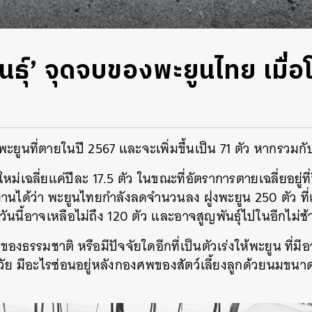
ันธุ์’ จุดจบของพะยูนไทย เมื่
พะยูนที่ตายในปี 2567 และจะเพิ่มขึ้นเป็น 71 ตัว หากรว
ม่เฉลี่ยแค่ปีละ 17.5 ตัว ในขณะที่อัตราการตายเฉลี่ยอยู่ที่ป
มานได้ว่า พะยูนไทยกำลังลดจำนวนลง ฝูงพะยูน 250 ตัว ที
ันนี้อาจเหลือไม่ถึง 120 ตัว และอาจสูญพันธุ์ไปในอีกไม่ช้
ิ’ ของธรรมชาติ หรือมีปัจจัยใดอีกที่เป็นตัวเร่งให้พะยูน ที่มี
ัย มีอะไรซ่อนอยู่หลังกองศพของสัตว์เลี้ยงลูกด้วยนมขนาดใ