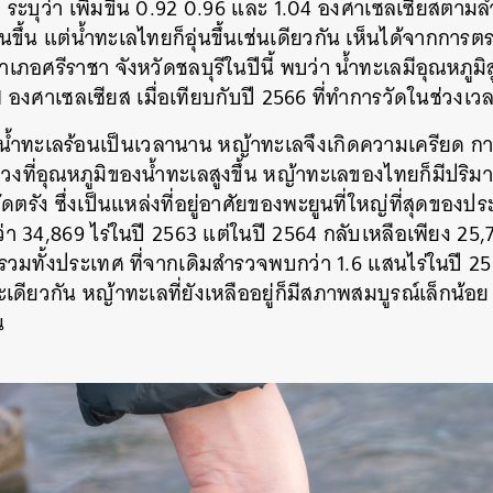
 ระบุว่า เพิ่มขึ้น 0.92 0.96 และ 1.04 องศาเซลเซียสตามลำ
SHARE
TWEET
LINE
EMAIL
อนขึ้น แต่น้ำทะเลไทยก็อุ่นขึ้นเช่นเดียวกัน เห็นได้จากการ
เภอศรีราชา จังหวัดชลบุรีในปีนี้ พบว่า น้ำทะเลมีอุณหภูมิ
 1 องศาเซลเซียส เมื่อเทียบกับปี 2566 ที่ทำการวัดในช่วงเว
กับน้ำทะเลร้อนเป็นเวลานาน หญ้าทะเลจึงเกิดความเครียด 
ช่วงที่อุณหภูมิของน้ำทะเลสูงขึ้น หญ้าทะเลของไทยก็มีป
ดตรัง ซึ่งเป็นแหล่งที่อยู่อาศัยของพะยูนที่ใหญ่ที่สุดของ
 34,869 ไร่ในปี 2563 แต่ในปี 2564 กลับเหลือเพียง 25,7
มทั้งประเทศ ที่จากเดิมสำรวจพบกว่า 1.6 แสนไร่ในปี 25
ะเดียวกัน หญ้าทะเลที่ยังเหลืออยู่ก็มีสภาพสมบูรณ์เล็กน้อย
น