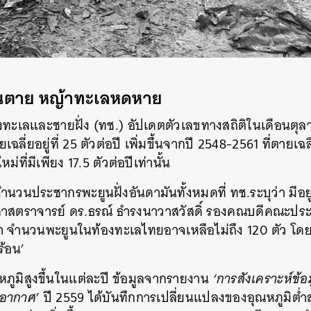
ยูนตาย หญ้าทะเลหดหาย
ะเลและชายฝั่ง (ทช.) อัปเดตตัวเลขทางสถิติในเดือนตุลา
ฉลี่ยอยู่ที่ 25 ตัวต่อปี เพิ่มขึ้นจากปี 2548-2561 ที่ตายเฉล
่ที่มีเพียง 17.5 ตัวต่อปีเท่านั้น
 จำนวนประชากรพะยูนฝั่งอันดามันทั้งหมดที่ ทช.ระบุว่า มีอย
ศาสตราจารย์ ดร.ธรณ์ ธำรงนาวาสวัสดิ์ รองคณบดีคณะปร
่า จำนวนพะยูนในท้องทะเลไทยอาจเหลือไม่ถึง 120 ตัว โดย
ร้อน’
ภูมิสูงขึ้นในแต่ละปี ข้อมูลจากรายงาน
‘การสังเคราะห์ข้อ
ิอากาศ
’ ปี 2559 ได้บันทึกการเปลี่ยนแปลงของอุณหภูมิต่ำส
นหา