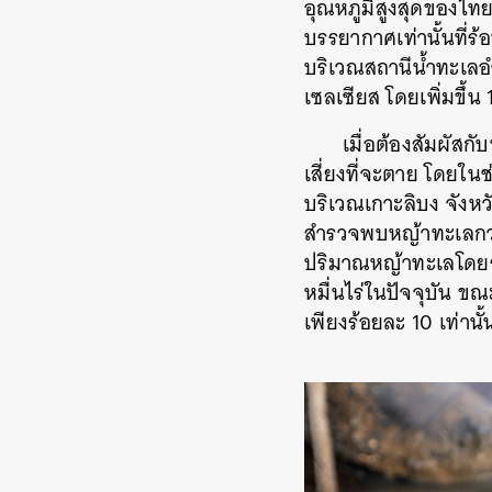
อุณหภูมิสูงสุดของไทย
บรรยากาศเท่านั้นที่ร้
บริเวณสถานีน้ำทะเลอำ
เซลเซียส โดยเพิ่มขึ้น
เมื่อต้องสัมผัส
เสี่ยงที่จะตาย โดยใน
บริเวณเกาะลิบง จังหวั
สำรวจพบหญ้าทะเลกว่า
ปริมาณหญ้าทะเลโดยรว
หมื่นไร่ในปัจจุบัน ขณ
เพียงร้อยละ 10 เท่านั้