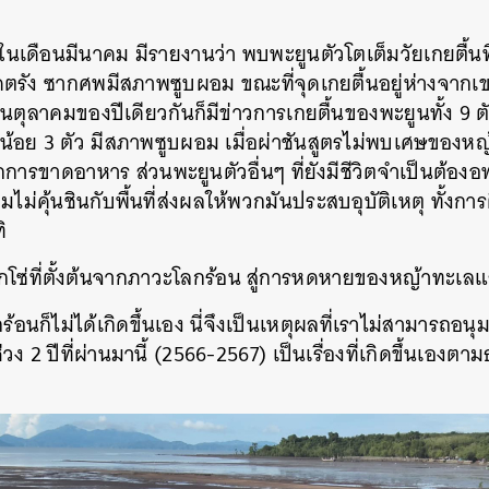
67 ในเดือนมีนาคม มีรายงานว่า พบพะยูนตัวโตเต็มวัยเกยตื้
ดตรัง ซากศพมีสภาพซูบผอม ขณะที่จุดเกยตื้นอยู่ห่างจากเ
ตุลาคมของปีเดียวกันก็มีข่าวการเกยตื้นของพะยูนทั้ง 9 ตัว
งน้อย 3 ตัว มีสภาพซูบผอม เมื่อผ่าชันสูตรไม่พบเศษของหญ
การขาดอาหาร ส่วนพะยูนตัวอื่นๆ ที่ยังมีชีวิตจำเป็นต้อง
มไม่คุ้นชินกับพื้นที่ส่งผลให้พวกมันประสบอุบัติเหตุ ทั้ง
ทิ
ูกโซ่ที่ตั้งต้นจากภาวะโลกร้อน สู่การหดหายของหญ้าทะ
ร้อนก็ไม่ได้เกิดขึ้นเอง นี่จึงเป็นเหตุผลที่เราไม่สามารถอ
วง 2 ปีที่ผ่านมานี้ (2566-2567) เป็นเรื่องที่เกิดขึ้นเองตา