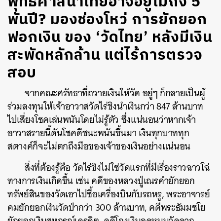
พุทธศาสนาไทยอาจอยู่ไม่ถึง 5
พันปี? มองช่องโหว่ การยักยอก
ฟอกเงิน ของ ‘วัดไทย’ หลังมีเงิน
สะพัดหลักล้าน แต่ไร้การตรวจ
สอบ
จากคณะศรัทธาที่ถวายเงินให้วัด อยู่ๆ ก็กลายเป็นผู้
ร่วมลงทุนให้เจ้าอาวาสวัดไร่ขิงนำเงินกว่า 847 ล้านบาท
ไปเสี่ยงโชคเล่นพนันโดยไม่รู้ตัว ซึ่งแน่นอนว่าหากเจ้า
อาวาสรายนี้ดันโชคดีชนะพนันขึ้นมา เงินทุกบาททุก
สตางค์ก็จะไม่ตกถึงมือของเจ้าของเงินอย่างแน่นอน
สิ่งที่ต้องรู้คือ วัดไร่ขิงไม่ใช่วัดแรกที่มีเรื่องราวฉาวโฉ่
ทางการเงินเกิดขึ้น เช่น คดีของหลวงปู่เณรคำยักยอก
ทรัพย์สินของวัดเอาไปซื้อเครื่องบินกับรถหรู, พระอาจารย์
คมยักยอกเงินวัดป่ากว่า 300 ล้านบาท, คดีพระธัมมชโย
ยักยอกเงินสหกรณ์เครดิต, คดีโกงเงินอุดหนุนวัดจาก