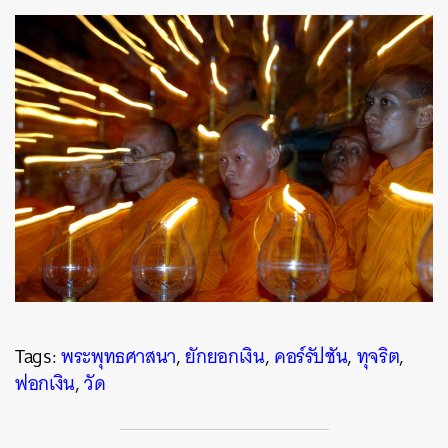
Tags:
พระพุทธศาสนา
,
ยักยอกเงิน
,
คอร์รัปชัน
,
ทุจริต
,
ฟอกเงิน
,
วัด