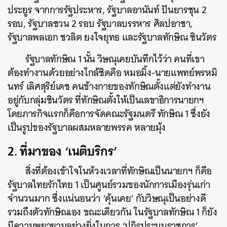
ประยูร จากการรัฐประหาร, รัฐบาลอานันท์ ปันยารชุน 2
รอบ, รัฐบาลชวน 2 รอบ รัฐบาลบรรหาร ศิลปอาชา,
รัฐบาลพลเอก ชวลิต ยงใจยุทธ และรัฐบาลทักษิณ ชินวัตร
รัฐบาลทักษิณ 1 นั้น วิษณุเคยบันทึกไว้ว่า คนที่เขา
ต้องทำงานด้วยอย่างใกล้ชิดคือ หมอมิ้ง-นายแพทย์พรหมิ
นทร์ เลิศสุริย์เดช คนข้างกายของทักษิณตั้งแต่ยังทำงาน
อยู่กับกลุ่มชินวัตร ที่ทักษิณตั้งให้เป็นเลขาธิการนายกฯ
โดยภารกิจแรกก็คือการจัดคณะรัฐมนตรี ทักษิณ 1 ซึ่งยัง
เป็นรูปของรัฐบาลผสมหลายพรรค หลายมุ้ง
2. ที่มาของ ‘เนติบริกร’
สิ่งที่ต้องเข้าใจในห้วงเวลาที่ทักษิณเป็นนายกฯ ก็คือ
รัฐบาลไทยรักไทย 1 เป็นศูนย์รวมของนักการเมืองรุ่นเก่า
จำนวนมาก ซึ่งแน่นอนว่า ‘คุ้นเคย’ กับวิษณุเป็นอย่างดี
รวมถึงตัวทักษิณเอง ขณะเดียวกัน ในรัฐบาลทักษิณ 1 ก็ยัง
มีความพยายามอย่างยิ่งในการ ‘ปฏิรูประบบราชการ’