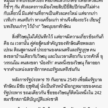
หมุนมาก็ทับรอบตัวเอง คือเกิดแล้วก็เกิดซ้ำได้อีกตัวละคร
ก็ซ้ำๆ กัน ตัวละครการเมืองไทยสิบปียี่สิบปีก่อนก็ไม่ต่าง
กับเดี๋ยวนี้ มีแต่ท่านที่อาจเป็นตัวละครใหม่ แต่ฉากเก่า
เวทีเก่า ดนตรีเก่า หางเครื่องเก่า ท่านจึงต้องระวัง เรียนรู้
ค้นหา
บทเรียนเก่าๆ ไว้บ้าง” วิษณุบอกทักษิณ
SHARE
TWEET
LINE
EMAIL
สิ่งที่วิษณุไม่ได้บันทึกไว้ แต่อาจมีความเกี่ยวข้องกันก็
คือ ณ เวลานั้น คู่ต่อสู้คนสำคัญของทักษิณคือพลเอก
เปรม ติณสูลานนท์ ประธานองคมนตรีและรัฐบุรุษ คน
สงขลาบ้านเดียวกับวิษณุ และในเวลาเดียวกัน บวรศักดิ์ อุ
วรรณโณ คนสงขลา ‘น้องรัก’ คนหนึ่งของวิษณุ ก็ลาออก
จากตำแหน่งเลขาธิการคณะรัฐมนตรีเช่นกัน
หลังการรัฐประหาร 19 กันยายน 2549 เพื่อล้มรัฐบาล
ทักษิณ มีชัย ฤชุพันธุ์ นั่งเป็นหัวหน้ามือกฎหมายของคณะ
รัฐประหาร ขณะเดียวกัน ชื่อของวิษณุก็ติดโผหนึ่งใน 242
สมาชิกสภานิติบัญญัติแห่งชาติ