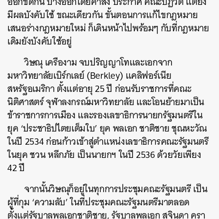
ออกขัดกัน บ้างออกโดยคำสั่ง ประกาศ คณะปฏิวัติ แต่ยัง
มีผลบังคับใช้ ขณะเดียวกัน ขั้นตอนการแก้ไขกฎหมาย
เสนอร่างกฎหมายใหม่ ก็เดินหน้าไปพร้อมๆ กับที่กฎหมาย
เดิมยังบังคับใช้อยู่
วิษณุ เครืองาม จบปริญญาโทและเอกจาก
มหาวิทยาลัยเบิร์กเลย์ (Berkley) แคลิฟอร์เนีย
สหรัฐอเมริกา ตั้งแต่อายุ 25 ปี ก่อนรับราชการที่คณะ
นิติศาสตร์ จุฬาลงกรณ์มหาวิทยาลัย และโอนย้ายมาเป็น
ข้าราชการการเมือง และรองเลขาธิการนายกรัฐมนตรีใน
ยุค ‘ประชาธิปไตยเต็มใบ’ ยุค พลเอก ชาติชาย ชุณหะวัณ
ในปี 2534 ก่อนก้าวเข้าสู่ตำแหน่งเลขาธิการคณะรัฐมนตรี
ในยุค ชวน หลีกภัย เป็นนายกฯ ในปี 2536 ด้วยวัยเพียง
42 ปี
จากนั้นวิษณุก็อยู่ในทุกการประชุมคณะรัฐมนตรี เป็น
ผู้ที่กุม ‘ความลับ’ ในที่ประชุมคณะรัฐมนตรีมาตลอด
ตั้งแต่รัฐบาลพลเอกชาติชาย, รัฐบาลพลเอก สุจินดา ครา