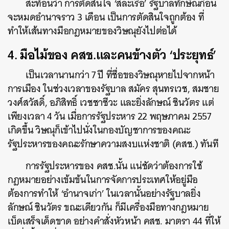
สะท้อนว่า การตัดสินใจ ‘สละเรือ’ รัฐบาลทักษิณก่อน
จะหมดอำนาจราว 3 เดือน เป็นการตัดสินใจถูกต้อง ที่
ทำให้เส้นทางมือกฎหมายของวิษณุยังไปต่อได้
4. มือไม้ของ คสช.และคนข้างตัว ‘ประยุทธ์’
เป็นเวลานานกว่า 7 ปี ที่ชื่อของวิษณุหายไปจากหน้า
การเมือง ในช่วงเวลาของรัฐบาล สมัคร สุนทรเวช, สมชาย
วงศ์สวัสดิ์, อภิสิทธิ์ เวชชาชีวะ และยิ่งลักษณ์ ชินวัตร แต่
เพียงเวลา 4 วัน เมื่อการรัฐประหาร 22 พฤษภาคม 2557
เกิดขึ้น วิษณุก็เข้าไปนั่งในกองบัญชาการของคณะ
รัฐประหารของคณะรักษาความสงบแห่งชาติ (คสช.) ทันที
การรัฐประหารของ คสช.นั้น แน่ชัดว่าต้องการใช้
กฎหมายอย่างเข้มข้นในการจัดการประเทศให้อยู่มือ
ต้องการทำให้ ‘อำนาจเก่า’ ในเวลานั้นอย่างรัฐบาลยิ่ง
ลักษณ์ ชินวัตร ขณะเดียวกัน ก็มีเครื่องมือทางกฎหมาย
เบ็ดเสร็จเด็ดขาด อย่างคำสั่งหัวหน้า คสช. มาตรา 44 ที่ให้