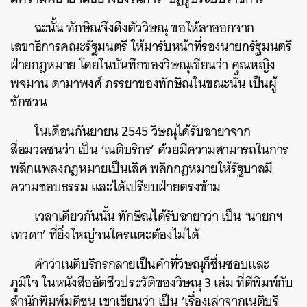
ฉะนั้น ทักษิณจึงดึงตัววิษณุ ขอให้ลาออกจาก
เลขาธิการคณะรัฐมนตรี ให้มารับหน้าที่รองนายกรัฐมนตรี
ฝ่ายกฎหมาย โดยในบันทึกของวิษณุเขียนว่า คุณหญิง
พจมาน ดามาพงศ์ ภรรยาของทักษิณในขณะนั้น เป็นผู้
ชักชวน
ในเดือนกันยายน 2545 วิษณุได้รับฉายาจาก
สื่อมวลชนว่า เป็น ‘เนติบริกร’ ด้วยมีความสามารถในการ
พลิกแพลงกฎหมายเป็นเลิศ พลิกกฎหมายให้รัฐบาลมี
ความชอบธรรม และได้เปรียบฝ่ายตรงข้าม
เวลาเดียวกันนั้น ทักษิณได้รับฉายาว่า เป็น ‘นายกฯ
เทวดา’ ที่ยิ่งใหญ่จนใครแตะต้องไม่ได้
คำว่าเนติบริกรกลายเป็นคำที่วิษณุก็ชื่นชอบและ
ภูมิใจ ในหนังสืออัตชีวประวัติของวิษณุ 3 เล่ม ที่ตีพิมพ์กับ
สำนักพิมพ์มติชน เขาเขียนว่า เป็น ‘เรื่องเล่าจากเนติบริ