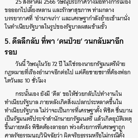
25 สิงหาคม 2566 วิษณุประกาศวางมือทางการเมือง
ขอออกไปเลี้ยงหลาน และรักษาสุขภาพ ท่ามกลาง
บรรยากาศที่ ‘อำนาจเก่า’ และเศรษฐากำลังย้ายเข้ามานั่ง
ในทำเนียบรัฐบาลในรูปของรัฐบาลผสมข้ามขั้ว
5. ดีลลึกลับ ที่พา ‘คนป่วย’ วนกลับมาอีก
รอบ
วันนี้ วิษณุในวัย 72 ปี ไม่ใช่รองนายกรัฐมนตรีฝ่าย
กฎหมายที่เรืองอำนาจอีกต่อไป แต่คือชายชราที่ต้องฟอก
ไตวันละ 10 ชั่วโมง
กระนั้นเอง ยังมี ‘ดีล’ ขอให้ช่วยกลับไปทำงานใน
ทำเนียบรัฐบาล ภายหลังเกิดสิ่งแปลกประหลาดขึ้นใน
ทำเนียบรัฐบาล ไม่ว่าจะเป็นการที่เศรษฐาตั้ง พิชิต ชื่นบาน
เป็นรัฐมนตรีประจำสำนักนายกรัฐมนตรี แล้วเกิดอุบัติเหตุ
ขึ้นภายหลัง พิชิตต้องลาออก พ่วงด้วยการที่เศรษฐาถูก
ศาลรัฐธรรมนูญวินิจฉัยว่า ผิดจริยธรรมหรือไม่กรณีตั้ง