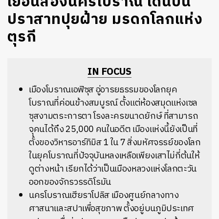
เยือนสองนครโบราณ เดินบน
ปราสาทปุยฝ้าย มรดกโลกแห่ง
ตุรกี
IN FOCUS
เมืองโบราณเอฟิซุส อู่อารยธรรมของโลกยุค
โบราณที่ค่อนข้างสมบูรณ์ ตั้งแต่ห้องสมุดแห่งเซล
ซุสงามตระการตา โรงละครขนาดยักษ์ ที่สามารถ
จุคนได้ถึง 25,000 คนในอดีต เมืองแห่งนี้ยังเป็นที่
ตั้งของวิหารอาร์ทิมิส 1 ใน 7 สิ่งมหัศจรรย์ของโลก
ในยุคโบราณที่ปัจจุบันหลงเหลือเพียงเสาไม่กี่ต้นให้
ดูต่างหน้า เรียกได้ว่าเป็นเมืองหลวงแห่งโลกตะวัน
ออกของจักรวรรดิโรมัน
นครโบราณเฮียราโปลิส เมืองศูนย์กลางทาง
ศาสนาและสปาเพื่อสุขภาพ ตั้งอยู่บนภูมิประเทศ