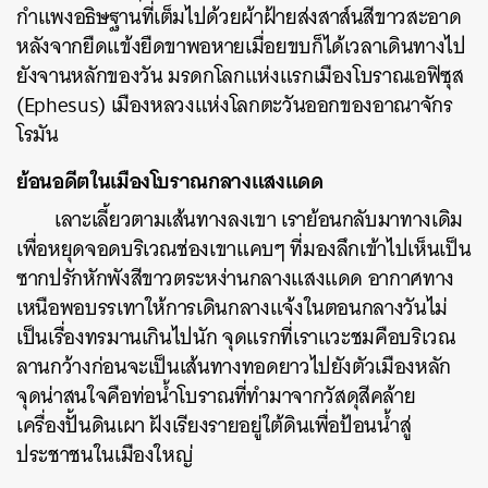
กำแพงอธิษฐานที่เต็มไปด้วยผ้าฝ้ายส่งสาส์นสีขาวสะอาด
หลังจากยืดแข้งยืดขาพอหายเมื่อยขบก็ได้เวลาเดินทางไป
ยังจานหลักของวัน มรดกโลกแห่งแรกเมืองโบราณเอฟิซุส
(Ephesus) เมืองหลวงแห่งโลกตะวันออกของอาณาจักร
โรมัน
ย้อนอดีตในเมืองโบราณกลางแสงแดด
เลาะเลี้ยวตามเส้นทางลงเขา เราย้อนกลับมาทางเดิม
เพื่อหยุดจอดบริเวณช่องเขาแคบๆ ที่มองลึกเข้าไปเห็นเป็น
ซากปรักหักพังสีขาวตระหง่านกลางแสงแดด อากาศทาง
เหนือพอบรรเทาให้การเดินกลางแจ้งในตอนกลางวันไม่
เป็นเรื่องทรมานเกินไปนัก จุดแรกที่เราแวะชมคือบริเวณ
ลานกว้างก่อนจะเป็นเส้นทางทอดยาวไปยังตัวเมืองหลัก
จุดน่าสนใจคือท่อน้ำโบราณที่ทำมาจากวัสดุสีคล้าย
เครื่องปั้นดินเผา ฝังเรียงรายอยู่ใต้ดินเพื่อป้อนน้ำสู่
ประชาชนในเมืองใหญ่