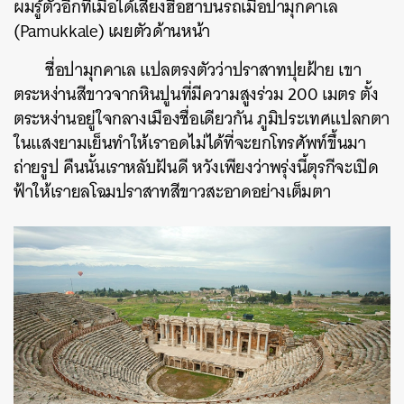
ผมรู้ตัวอีกทีเมื่อได้เสียงฮือฮาบนรถเมื่อปามุกคาเล
(Pamukkale) เผยตัวด้านหน้า
ชื่อปามุกคาเล แปลตรงตัวว่าปราสาทปุยฝ้าย เขา
ตระหง่านสีขาวจากหินปูนที่มีความสูงร่วม 200 เมตร ตั้ง
ตระหง่านอยู่ใจกลางเมืองชื่อเดียวกัน ภูมิประเทศแปลกตา
ในแสงยามเย็นทำให้เราอดไม่ได้ที่จะยกโทรศัพท์ขึ้นมา
ถ่ายรูป คืนนั้นเราหลับฝันดี หวังเพียงว่าพรุ่งนี้ตุรกีจะเปิด
ฟ้าให้เรายลโฉมปราสาทสีขาวสะอาดอย่างเต็มตา