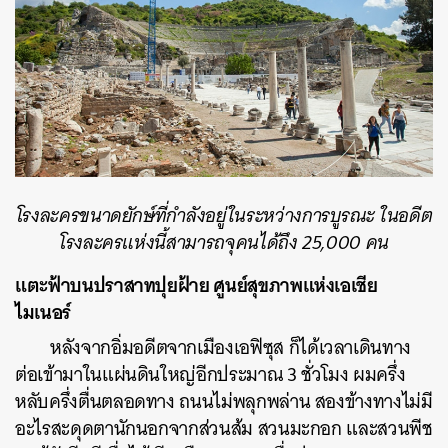
โรงละครขนาดยักษ์ที่กำลังอยู่ในระหว่างการบูรณะ ในอดีต
โรงละครแห่งนี้สามารถจุคนได้ถึง 25,000 คน
แตะฟ้าบนปราสาทปุยฝ้าย ศูนย์สุขภาพแห่งเอเชีย
ไมเนอร์
หลังจากอิ่มอดีตจากเมืองเอฟิซุส ก็ได้เวลาเดินทาง
ต่อเข้ามาในแผ่นดินใหญ่อีกประมาณ 3 ชั่วโมง ผมครึ่ง
หลับครึ่งตื่นตลอดทาง ถนนไม่พลุกพล่าน สองข้างทางไม่มี
อะไรสะดุดตานักนอกจากส่วนส้ม สวนมะกอก และสวนพีช