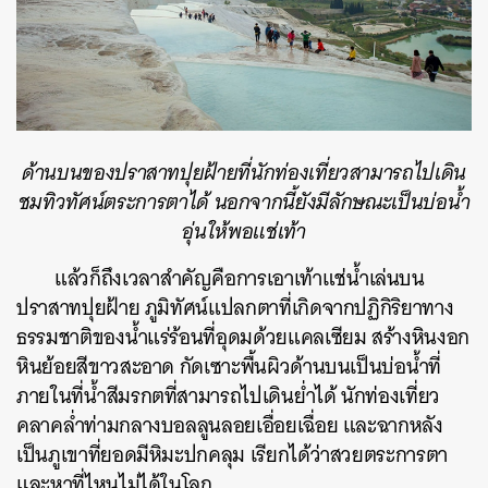
ด้านบนของปราสาทปุยฝ้ายที่นักท่องเที่ยวสามารถไปเดิน
ชมทิวทัศน์ตระการตาได้ นอกจากนี้ยังมีลักษณะเป็นบ่อน้ำ
อุ่นให้พอแช่เท้า
แล้วก็ถึงเวลาสำคัญคือการเอาเท้าแช่น้ำเล่นบน
ปราสาทปุยฝ้าย ภูมิทัศน์แปลกตาที่เกิดจากปฏิกิริยาทาง
ธรรมชาติของน้ำแร่ร้อนที่อุดมด้วยแคลเซียม สร้างหินงอก
หินย้อยสีขาวสะอาด กัดเซาะพื้นผิวด้านบนเป็นบ่อน้ำที่
ภายในที่น้ำสีมรกตที่สามารถไปเดินย่ำได้ นักท่องเที่ยว
คลาคล่ำท่ามกลางบอลลูนลอยเอื่อยเฉื่อย และฉากหลัง
เป็นภูเขาที่ยอดมีหิมะปกคลุม เรียกได้ว่าสวยตระการตา
และหาที่ไหนไม่ได้ในโลก