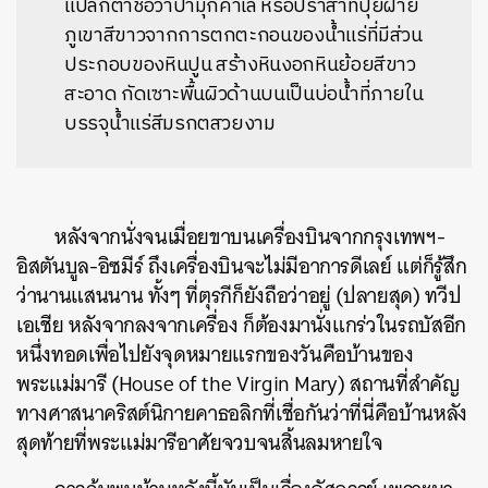
แปลกตาชื่อว่าปามุกคาเล หรือปราสาทปุยฝ้าย
ภูเขาสีขาวจากการตกตะกอนของน้ำแร่ที่มีส่วน
ประกอบของหินปูน สร้างหินงอกหินย้อยสีขาว
สะอาด กัดเซาะพื้นผิวด้านบนเป็นบ่อน้ำที่ภายใน
บรรจุน้ำแร่สีมรกตสวยงาม
หลังจากนั่งจนเมื่อยขาบนเครื่องบินจากกรุงเทพฯ-
อิสตันบูล-อิซมีร์ ถึงเครื่องบินจะไม่มีอาการดีเลย์ แต่ก็รู้สึก
ว่านานแสนนาน ทั้งๆ ที่ตุรกีก็ยังถือว่าอยู่ (ปลายสุด) ทวีป
เอเชีย หลังจากลงจากเครื่อง ก็ต้องมานั่งแกร่วในรถบัสอีก
หนึ่งทอดเพื่อไปยังจุดหมายแรกของวันคือบ้านของ
พระแม่มารี (House of the Virgin Mary) สถานที่สำคัญ
ทางศาสนาคริสต์นิกายคาธอลิกที่เชื่อกันว่าที่นี่คือบ้านหลัง
สุดท้ายที่พระแม่มารีอาศัยจวบจนสิ้นลมหายใจ