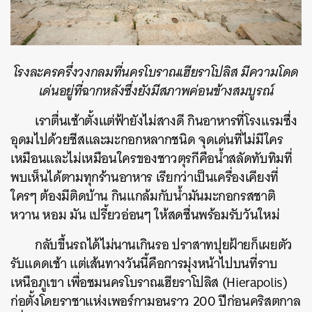
โรงละครครึ่งวงกลมที่นครโบราณเฮียราโปลิส มีความโดด
เด่นอยู่ที่ฉากหลังซึ่งยังมีสภาพค่อนข้างสมบูรณ์
เราตื่นเช้าตั้งแต่ฟ้ายังไม่สางดี กินอาหารที่โรงแรมซึ่ง
อุดมไปด้วยชีสและมะกอกหลากชนิด จุดเด่นที่ไม่มีใคร
เหมือนและไม่เหมือนใครของชาวตุรกีคือน้ำสลัดทับทิมที่
พบเห็นได้ตามทุกร้านอาหาร เรียกว่าเป็นเครื่องเคียงที่
ใครๆ ต้องมีติดบ้าน กินแกล้มกับน้ำมันมะกอกรสชาติ
หวาน หอม มัน เปรี้ยวอ่อนๆ ให้สดชื่นพร้อมรับวันใหม่
กลับขึ้นรถได้ไม่นานเกินรอ ปราสาทปุยฝ้ายก็เผยตัว
รับแดดเช้า แต่เส้นทางวันนี้คือการมุ่งหน้าไปบนที่ราบ
เหนือภูเขา เพื่อชมนครโบราณเฮียราโปลิส (Hierapolis)
ก่อตั้งโดยราชาแห่งเพอร์กามอนราว 200 ปีก่อนคริสตกาล