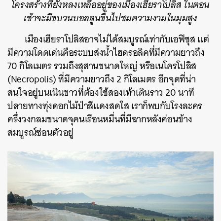
โครงสร้างที่ยังหลงเหลืออยู่ของเมืองเฮียราโปลิส ในตอน
เช้าจะมีขบวนบอลลูนขึ้นไปชมความงามในมุมสูง
เมืองเฮียราโปลิสอาจไม่ได้สมบูรณ์เท่ากับเอฟิซุส แต่
มีความโดดเด่นคือระบบส่งน้ำไฮดรอลิคที่มีความยาวถึง
70 กิโลเมตร รวมถึงสุสานขนาดใหญ่ หรือเนโครโปลิส
(Necropolis) ที่มีความยาวถึง 2 กิโลเมตร อีกจุดที่น่า
สนใจอยู่บน
เนินขาว
ที่ต้องใช้สองเท้าเดินราว 20 นาที
ปลายทางทุ่งดอกไม้ป่าสีแดงสดใส เราก็พบกับโรงละคร
ครึ่งวงกลมขนาดจุคนเรือนหมื่นที่มีฉากหลังค่อนข้าง
สมบูรณ์ซ่อนตัวอยู่