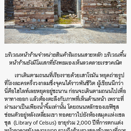
บริเวณหน้าร้านจำหน่ายสินค้าริมถนนสายหลัก บริเวณพื้น
หน้าร้านยังมีโมเสกที่ยังพอมองเห็นลวดลายเรขาคณิต
เราเดินตามถนนที่เรียงรายด้วยเสาโรมัน หยุดถ่ายรูป
ที่โรงละครครึ่งวงกลมซึ่งจุคนได้ราวพันชีวิต ผู้เขียนนึกว่า
นี่คือไฮไลท์เลยหยุดอยู่ซะนาน ก่อนจะเดินตามถนนไปเพื่อ
หาทางออก แล้วต้องตะลึงกับภาพที่เห็นด้านหน้า เพราะที่
ผ่านมาเป็นเพียงน้ำจิ้มเท่านั้น โดยถนนหลักของเอฟิซุส
ซ่อนตัวอยู่หลังเหลี่ยมเขา ทอดยาวไปยังห้องสมุดแห่งเซล
ซุส (Library of Celsus) อายุร่วม 2,000 ปีที่การตกแต่ง
หน้าอาคารยังงดงามมาก รวมถึงร้านรวงสองข้างทางที่การ