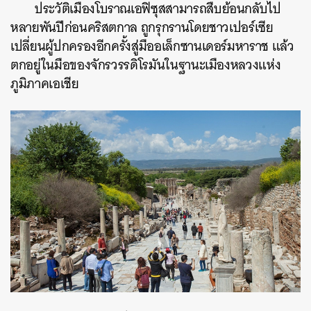
ประวัติเมืองโบราณเอฟิซุสสามารถสืบย้อนกลับไป
หลายพันปีก่อนคริสตกาล ถูกรุกรานโดยชาวเปอร์เซีย
เปลี่ยนผู้ปกครองอีกครั้งสู่มืออเล็กซานเดอร์มหาราช แล้ว
ตกอยู่ในมือของจักรวรรดิโรมันในฐานะเมืองหลวงแห่ง
ภูมิภาคเอเชีย