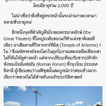
โดยมีอายุร่วม 2,000 ปี
ไม่น่าเชื่อว่าสิ่งที่อยู่ตรงหน้านั้นจะผ่านกาลเวลามา
หลายชั่วอายุคน!
อีกหนึ่งจุดที่สำคัญคือโรงละครขนาดยักษ์ (the
Great Theatre) ที่ใหญ่ระดับสนามกีฬาแห่งชาติเลยที
เดียว น่าเสียดายที่วิหารอาร์ทิมิส (Temple of Artemis) 1
ใน 7 สิ่งมหัศจรรย์ของโลกในยุคโบราณหลงเหลือเพียงเสา
ไม่กี่ต้นให้ดูต่างหน้า แต่หากเปรียบเทียบกับซากปรักหัก
พังของโรมันฟอรัม (Roman Forum) ที่กรุงโรม ประเทศ
อิตาลี ผู้เขียนพบว่าเอฟิซุสนั้นสมบูรณ์กว่าค่อนข้างมาก
เรียกว่าพลาดไม่ได้สำหรับคนรักประวัติศาสตร์
ค้นหา
SHARE
TWEET
LINE
EMAIL