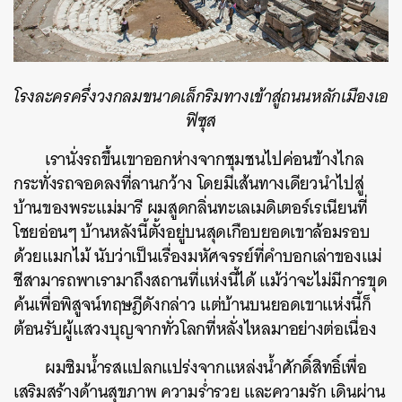
โรงละครครึ่งวงกลมขนาดเล็กริมทางเข้าสู่ถนนหลักเมืองเอ
ฟิซุส
เรานั่งรถขึ้นเขาออกห่างจากชุมชนไปค่อนข้างไกล
กระทั่งรถจอดลงที่ลานกว้าง โดยมีเส้นทางเดียวนำไปสู่
บ้านของพระแม่มารี ผมสูดกลิ่นทะเลเมดิเตอร์เรเนียนที่
โชยอ่อนๆ บ้านหลังนี้ตั้งอยู่บนสุดเกือบยอดเขาล้อมรอบ
ด้วยแมกไม้ นับว่าเป็นเรื่องมหัศจรรย์ที่คำบอกเล่าของแม่
ชีสามารถพาเรามาถึงสถานที่แห่งนี้ได้ แม้ว่าจะไม่มีการขุด
ค้นเพื่อพิสูจน์ทฤษฎีดังกล่าว แต่บ้านบนยอดเขาแห่งนี้ก็
ต้อนรับผู้แสวงบุญจากทั่วโลกที่หลั่งไหลมาอย่างต่อเนื่อง
ผมชิมน้ำรสแปลกแปร่งจากแหล่งน้ำศักดิ์สิทธิ์เพื่อ
เสริมสร้างด้านสุขภาพ ความร่ำรวย และความรัก เดินผ่าน