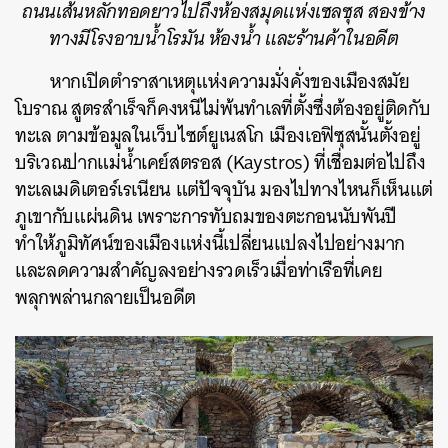
ถนนเส้นหลักทอดยาวไปถึงห้องสมุดแห่งเซลซุส สองข้าง
ทางมีโรงอาบน้ำโรมัน ห้องน้ำ และร้านค้าในอดีต
หากเปิดตำราสาเหตุแห่งความมั่งคั่งของเมืองสมัย
โบราณ สูตรสำเร็จก็คงหนีไม่พ้นทำเลที่ตั้งซึ่งต้องอยู่ติดกับ
ทะเล ตามข้อมูลในเว็บไซต์ยูเนสโก เมืองเอฟิซุสนั้นตั้งอยู่
บริเวณปากแม่น้ำเคย์สตรอส (Kaystros) ที่เชื่อมต่อไปถึง
ทะเลเมดิเตอร์เรเนียน แต่ปัจจุบัน มองไปทางไหนก็เห็นแต่
ภูเขากับแผ่นดิน เพราะการทับถมของตะกอนนับพันปี
ทำให้ภูมิทัศน์ของเมืองแห่งนี้เปลี่ยนแปลงไปอย่างมาก
และลดความสำคัญลงอย่างรวดเร็วเมื่อท่าเรือที่เคย
พลุกพล่านกลายเป็นอดีต