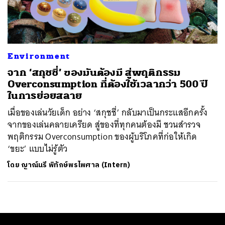
ค้นหา
SHARE
TWEET
LINE
EMAIL
Environment
จาก ‘สกุชชี่’ ของมันต้องมี สู่พฤติกรรม
Overconsumption ที่ต้องใช้เวลากว่า 500 ปี
ในการย่อยสลาย
เมื่อของเล่นวัยเด็ก อย่าง ‘สกุชชี่’ กลับมาเป็นกระแสอีกครั้ง
จากของเล่นคลายเครียด สู่ของที่ทุกคนต้องมี ชวนสำรวจ
พฤติกรรม Overconsumption ของผู้บริโภคที่ก่อให้เกิด
‘ขยะ’ แบบไม่รู้ตัว
โดย
ญาณ์นรี พิทักษ์พรไพศาล (Intern)