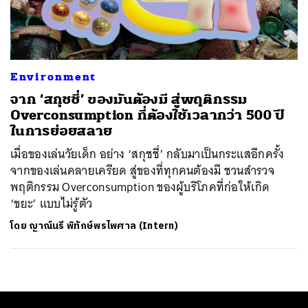
ค้นหา
SHARE
TWEET
LINE
EMAIL
Environment
จาก ‘สกุชชี่’ ของมันต้องมี สู่พฤติกรรม
Overconsumption ที่ต้องใช้เวลากว่า 500 ปี
ในการย่อยสลาย
เมื่อของเล่นวัยเด็ก อย่าง ‘สกุชชี่’ กลับมาเป็นกระแสอีกครั้ง
จากของเล่นคลายเครียด สู่ของที่ทุกคนต้องมี ชวนสำรวจ
พฤติกรรม Overconsumption ของผู้บริโภคที่ก่อให้เกิด
‘ขยะ’ แบบไม่รู้ตัว
โดย
ญาณ์นรี พิทักษ์พรไพศาล (Intern)