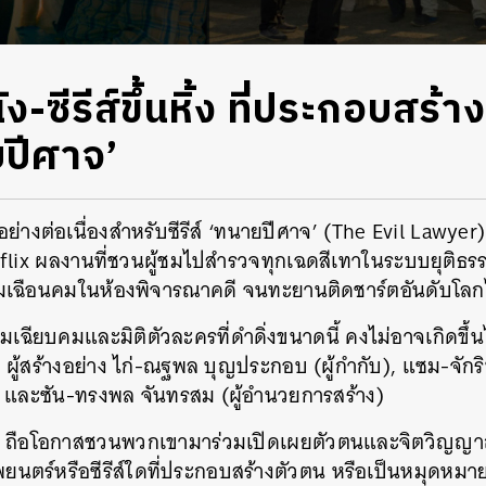
ัง-ซีรีส์ขึ้นหิ้ง ที่ประกอบสร้าง
ายปีศาจ’
อย่างต่อเนื่องสำหรับซีรีส์ ‘ทนายปีศาจ’ (The Evil Lawyer)
flix ผลงานที่ชวนผู้ชมไปสำรวจทุกเฉดสีเทาในระบบยุติธร
มเฉือนคมในห้องพิจารณาคดี จนทะยานติดชาร์ตอันดับโลก
ามเฉียบคมและมิติตัวละครที่ดำดิ่งขนาดนี้ คงไม่อาจเกิดขึ้
ู้สร้างอย่าง ไก่-ณฐพล บุญประกอบ (ผู้กำกับ), แซม-จักริน
 และซัน-ทรงพล จันทรสม (ผู้อำนวยการสร้าง)
ือโอกาสชวนพวกเขามาร่วมเปิดเผยตัวตนและจิตวิญญาณ
พยนตร์หรือซีรีส์ใดที่ประกอบสร้างตัวตน หรือเป็นหมุดห