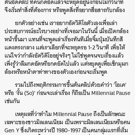
ต้นอัดคลิป ที่คนกดอัดแล้วจะหยุดอยู่นิ่งก่อนไม่กี่วินาที
จึงเริ่มทำสิ่งที่ต้องการ หรือพูดสิ่งที่อยากสื่อสารกับกล้อง
ยกตัวอย่างเช่น เราอยากอัดวีดิโอตัวเองเพื่อเล่า
ประสบการณ์อะไรบางอย่างที่เจอมาในวันนี้ เมื่อเปิดกล้อง
หน้าขึ้นมา แทนที่จะพูดเล่าเรื่องทันทีเมื่อจิ้มปุ่มบันทึกสี
แดงตรงกลาง แต่เราเลือกที่จะหยุดรอ 1-2 วินาที เพื่อให้
แน่ใจว่ากำลังอัดวีดิโออยู่จริงๆ ไม่ใช่พูดจนจบเรื่องแล้ว
เพิ่งรู้ว่าลืมกดอัดหรือกดอัดไปแล้ว แต่หยุดดูเพื่อเช็กมุมก
ล้องหรือหน้าตาท่าทางของตัวเองก่อนจะเริ่มพูด
รวมไปถึงพฤติกรรมการขึ้นต้นคลิปด้วยคำว่า ‘โอเค’
หรือ ‘งั้น (So)’ ก่อนจะเล่าเรื่อง ก็ถือเป็น
Millennial Pause
เช่นกัน
เหตุผลที่ว่าทำไม
Millennial Pause
ถึงเป็นลักษณะ
เฉพาะของชาวมิลเลนเนียม เป็นเพราะมิลเลนเนียมหรือคน
Gen Y ซึ่งเกิดระหว่างปี 1980-1997 เป็นคนกลุ่มแรกที่เริ่ม