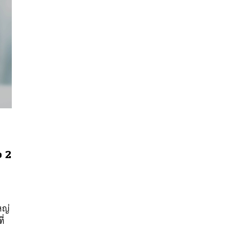
อ 2
นหา
SHARE
TWEET
LINE
EMAIL
หญ่
ี่