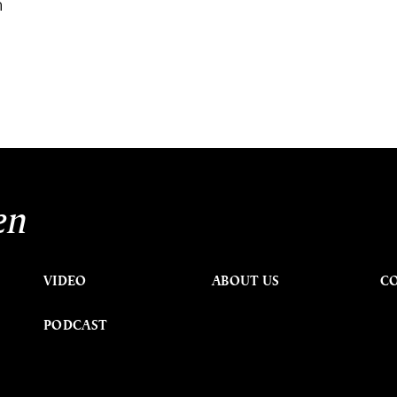
า
en
VIDEO
ABOUT US
C
PODCAST