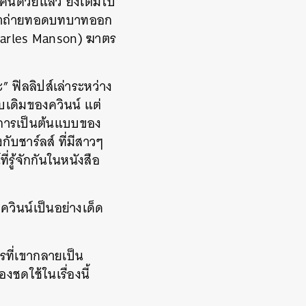
ีนด้วยแล้ว ยิ่งเต็มไป
าก้าถ่ายทอดบทบาทออก
(Charles Manson) ฆาตร
” ฟิลลิปส์เล่าระหว่าง
บเดิมของควินน์ แต่
าะการเป็นต้นแบบของ
งกับชาร์ลส์ ที่มีสาวๆ
่รู้จักกันในหนังสือ
ี่ควินน์เป็นอย่างเด็ด
ที่เขากลายเป็น
องชดใช้ในเรื่องนี้
”