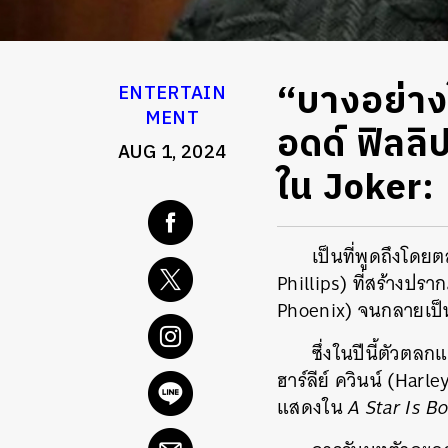
“บางอย่างใ
ENTERTAIN
MENT
อดด์ ฟิลลิป
AUG 1, 2024
ใน Joker:
เป็นที่พูดถึงโด
Phillips) ที่สร้างป
Phoenix) จนกลายเป็
ซึ่งในปีนี้ตัวตล
ฮาร์ลีย์ ควินน์ (Harl
แสดงใน
A Star Is B