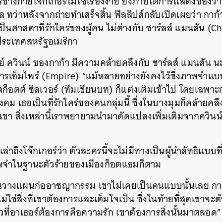
้างกายโจ๊กเกอร์ไม่ใช่เรื่องง่าย ยิ่งภายใต้การแสดงของวาค
ทว่าหลังจากถ่ายทำเสร็จสิ้น ฟิลลิปส์กลับเปิดเผยว่า ก
รเป็นศาสดาที่รักใคร่ของผู้คน ไม่ต่างกับ ชาร์ลส์ แมนสัน 
งประเทศสหรัฐอเมริกา
ย์ ควินน์ ของกาก้า มีความคล้ายคลึงกับ ชาร์ลส์ แมนสัน นะ
ารเอ็มไพร์ (Empire) “แม้หลายอย่างยังคงไว้ซึ่งภาพจำแบ
ก็อตต์ ซิลเวอร์ (ทีมเขียนบท) ก็แต่งเติมเข้าไป โดยเฉพ
นสังคม เธอเป็นที่รักใคร่ของคนกลุ่มนี้ ซึ่งในบางมุมก็คล้ายคลึ
วเขา สิ่งเหล่านี้เราพยายามนำมาดัดแปลงเพิ่มเติมจากควินน์ที
์เล่าถึงโจ๊กเกอร์ว่า ตัวละครนี้จะไม่มีทางเป็นผู้นำลัทธิแบบท
พจำในฐานะตัวร้ายของเมืองก็อตแธมก็ตาม
่คนวางแผนก่ออาชญากรรม เขาไม่เคยเป็นคนแบบนั้นเลย การ
่ใช่สิ่งที่เขาต้องการและเต็มใจเป็น ซึ่งในท้ายที่สุดเขาจะต้
ยวที่อาเธอร์ต้องการคือความรัก เขาต้องการสิ่งนั้นมาตลอด