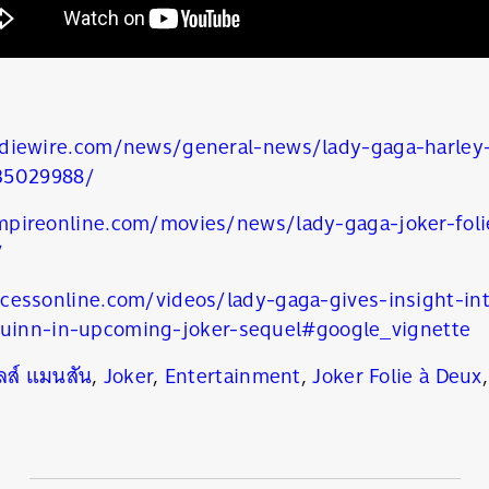
diewire.com/news/general-news/lady-gaga-harley-
35029988/
pireonline.com/movies/news/lady-gaga-joker-foli
/
cessonline.com/videos/lady-gaga-gives-insight-int
quinn-in-upcoming-joker-sequel#google_vignette
ลส์ แมนสัน
,
Joker
,
Entertainment
,
Joker Folie à Deux