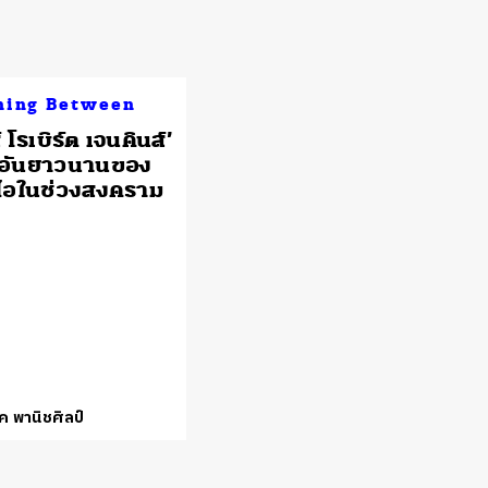
hing Between
์ โรเบิร์ต เจนคินส์’
ีอันยาวนานของ
ไอในช่วงสงคราม
ค พานิชศิลป์