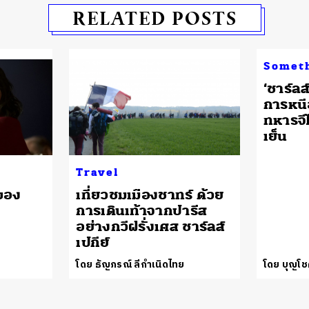
RELATED POSTS
Somet
‘ชาร์ลส
การหน
ทหารจี
เย็น
Travel
ของ
เที่ยวชมเมืองชาทร์ ด้วย
การเดินเท้าจากปารีส
อย่างกวีฝรั่งเศส ชาร์ลส์
เปกีย์
โดย ธัญภรณ์ ลีกำเนิดไทย
โดย บุญโช