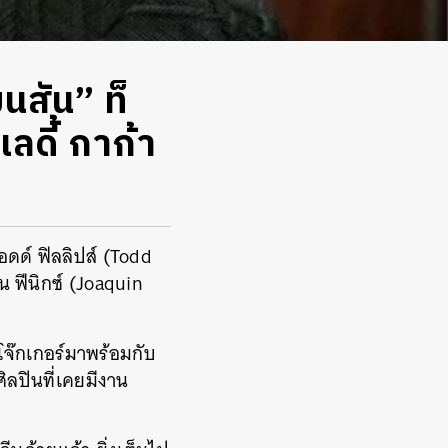
นสัน” ท็
เลดี้ กาก้า
ดด์ ฟิลลิปส์ (Todd
 ฟีนิกซ์ (Joaquin
่โจ๊กเกอร์มาพร้อมกับ
ศิลปินที่เคยมีงาน