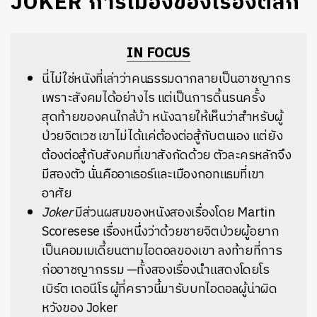
JOKER การเมืองของเรื่องตลก
IN FOCUS
นี่ไม่ใช่หนังที่เล่าว่าคนธรรมดากลายเป็นอาชญากร
เพราะสังคมได้อย่างไร แต่เป็นการดิ้นรนครั้ง
สุดท้ายของคนใกล้บ้า หนังฉายให้เห็นว่าสำหรับผู้
ป่วยจิตเวช เขาไม่ได้แค่ต้องต่อสู้กับตนเอง แต่ยัง
ต้องต่อสู้กับสังคมที่เขาสังกัดด้วย ตัวละครหลักจึง
มีสองตัว นั่นคืออาเธอร์และเมืองกอทแธมที่เขา
อาศัย
Joker
มีส่วนผสมของหนังสองเรื่องโดย Martin
Scoresese เรื่องหนึ่งว่าด้วยชายจิตป่วยผู้อยาก
เป็นคอมเมเดี้ยนตามไอดอลของเขา ลงท้ายที่การ
ก่ออาชญากรรม —ทั้งสองเรื่องนำแสดงโดยโร
เบิร์ต เดอนีโร ผู้ที่คราวนี้มารับบทไอดอลผู้น่าผิด
หวังของ Joker