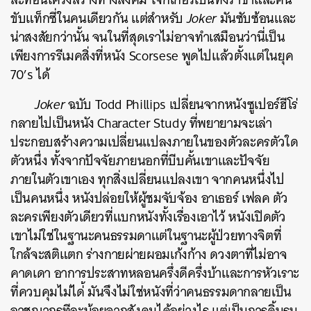
ขับแท็กซี่ในคนเดียวกัน แต่
สำหรับ
Joker
มันซับซ้อนและ
น่าสงสัยกว่านั้น จนในที่สุดเราไม่อาจทำเสมือนว่านี่เป็น
เพียงการรีเมคสิ่งที่หนัง Scorsese พูดไปแล้วตั้งแต่ในยุค
70’s ได้
Joker
ฉบับ Todd Phillips เปลี่ยนจากหนังซูเปอร์ฮีโร่
กลายไปเป็นหนัง Character Study ที่พยายามจะเล่า
ประกอบสร้างความเปลี่ยนแปลงภายในของตัวละครตัวใด
ตัวหนึ่ง ทั้งจากปัจจัยภายนอกที่บีบคั้นเขาและปัจจัย
ภายในตัวเขาเอง ทุกสิ่งเปลี่ยนแปลงเขา จากคนหนึ่งไป
เป็นคนหนึ่ง หนังปล่อยให้ผู้ชมจับจ้อง อาเธอร์ เฟลค ตัว
ละครเพียงตัวเดียวที่แบกหนังทั้งเรื่องเอาไว้ หนังเปิดตัว
เขาไม่ใช่ในฐานะคนธรรมดาแต่ในฐานะผู้ป่วยทางจิตที่
ใกล้จะสติแตก ร่างกายผ่ายผอมเก้งก้าง ดวงตาที่ไม่อาจ
คาดเดา อาการประสาทหลอนครึ่งดีครึ่งบ้าและการหัวเราะ
ที่ควบคุมไม่ได่้ มันจึง
ไม่ใช่หนังที่ว่าคนธรรมดากลายเป็น
ค้นหา
อาชญากรทีละน้อยจากสังคมได้อย่างไร แต่เป็นการดิ้นรน