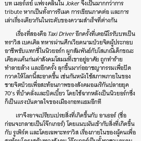
บท เมอร์เรย์ แฟรงคลินใน
Joker
จึงเป็นมากกว่าการ
tribute หากเป็นทั้งการรีเมค การเขียนภาคต่อ และการ
เล่าเรื่องเดียวกันในระดับของความสำเร็จที่ต่างกัน
เรื่องที่สองคือ
Taxi Driver
อีกครั้งที่เดอนีโรรับบทเป็น
ทราวิส เบคเคิล ทหารผ่านศึกเวียดนามป่วยจิตผู้ประกอบ
อาชีพขับแทกซี่ในนิวยอร์ก ผูกสัมพันธ์กับโสเภณีเด็กขณะ
เคียดแค้นก่นด่าสังคมโสมมที่เขาอยู่อาศัย ถูกทำร้าย
ทำลายล้าง และอีกครั้ง ลุกขึ้นมาก่ออาชญากรรมเพื่อปัด
กวาดให้โลกนี้สะอาดขึ้น เช่นกันหนังใช้สภาพภายในของ
ชายจิตป่วยเพื่อสะท้อนภาพของสังคมอเมริกันปลายยุค
70’s ที่บ้าคลั่งและบิดเบี้ยว โดยใช้ฉากหลังเป็นนิวยอร์กซึ่ง
ก็เป็นแรงบันดาลใจของเมืองกอทแธมอีกที
เราจึงอาจเปรียบเปรยสิ่งที่เกิดขึ้นกับ อาเธอร์ (ชื่อ
ก่อนจะกลายเป็นโจ๊กเกอร์) โดยแนบมันเข้ากับสิ่งที่เกิดขึ้น
กับ รูเพิร์ต และโดยเฉพาะทราวิส เรื่องภายในของผู้คนเพื่อ
สะท้อนโครงสร้างทางสังคม โจ๊กเกอร์เป็นทั้งราชาและคน