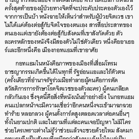
SHARE
TWEET
LINE
EMAIL
ครั้งสุดท้ายของผู้ป่วยทางจิตที่จะประคับประคองตัวเองไว้
จากการเป็นบ้า หนังฉายให้เห็นว่าสำหรับผู้ป่วยจิตเวช เขา
ไม่ได้แค่ต้องต่อสู้กับจิตใจของตนเอง สารสื่อประสาทของ
ตนเองแต่เขายังต้องต่อสู้กับสังคมที่เขาสังกัดด้วย
ตัว
ละครหลักของหนังจึงมีสองตัวไม่ใช่ตัวเดียว หนึ่งคืออาเธอ
ร์และอีกหนึ่งคือ เมืองกอทแธมที่เขาอาศัย
กอทแธมในหนังคือภาพของเมืองที่เสื่อมโทรม
อาชญากรรมเกิดขึ้นได้ในทุกที่ รัฐอ่อนแอและไร้ตัวตน
(ครั้งเดียวที่อำนาจรัฐร่วมมือทำลายผู้คนคือการตัด
สวัสดิการการรักษาโรคจิตเวชของตัวละคร) ผู้คนเกลียด
กลัวกันเอง ซึ่งจุดนี้คือสิ่งที่หนังเน้นย้ำอย่างยิ่ง ในกอทแธม
คนแปลกหน้าจะมีความเชื่อว่าอีกคนหนึ่งจะเข้ามาฉกฉวย
ทำร้าย หลอกลวง ผู้คนตั้งการ์ดสูงตลอดเวลาต่อคนอื่นๆ
ทั้งในยามปกติ และในยามที่แต่ละคนเจอปัญหา ไม่มีใคร
ช่วยใครเพราะต่างไม่รู้ว่าช่วยแล้วจะซวยด้วยไหม
สังคมก
อทแธมจึงเป็นสังคมที่เหนือกว่าสังคมแล้งน้ำใจแต่เป็น