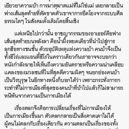
เยียวยาความบ้า การมาตุฆาตแม่ที่ไม่ใช่แม่ เลยกลายเป็น
ฟางเส้นสุดท้ายที่ตัดขาดตัวเขาจาการยึดโยงจากระบบศีล
ธรรมใดๆ ในสังคมดั้งเดิมโดยสิ้นเชิง
แต่เหนือไปกว่านั้น
อาชญากรรมของอาเธอร์คือฟาง
เส้นสุดท้ายบนหลังลา คือน้ำผึ้งหยดเดียวที่นำไปสู่การ
ลุกฮือทางชนชั้น ด้วยอุบัติเหตุแห่งความบ้า คนบ้าจึงเป็น
ทั้งฮีโร่และแอนตี้ฮีโร่ในคราวเดียวกันเราอาจจะบอกว่า
หนังกำลังฉายให้เห็นถึงความอันตรายหรือความน่าเคลือบ
แคลงของมวลชนที่ในที่สุดตีความผิดๆ จนยกย่องคนบ้า
เป็นวีรบุรุษ ในอีกทางหนึ่งก็บอกได้ว่า เพราะกระทั่งการก
ระทำที่ไม่การเมืองที่สุดของคนบ้าที่บ้าไปแล้วก็ไม่สามารถ
หนีพ้นจากความเป็นการเมืองได้
เรื่องตลกจึงคือการเปลี่ยนเรื่องที่ไม่การเมืองให้
เป็นการเมืองขึ้นมา ตัวตลกกลายเป็นสิ่งคาดเดาไม่ได้
ผู้คนไม่ตลกกับเรื่องเดียวกัน ความตลกเป็นเรื่องของทั้ง