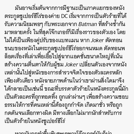
มันอาจเริ่มต้นจากการมีฐานะเป็นภาคแยกของหนัง
ตระกูลซูเปอร์ฮีโร่ของค่าย DC เริ่มจากการเป็นตัวร้ายที่ได้
รับความนิยมพอๆ กับพระเอกจาก
Batman
ที่สร้างซ้ำกัน
มาหลายครั้ง ในที่สุดโจ๊กเกอร์ก็มีเรื่องราวของตัวเอง โดย
ไม่ได้เป็นเพียงคู่ปรับของแบทแมน ห
าก
Joker
ตัดทอน
ขนบของหนังในตระกูลซูเปอร์ฮีโร่ออกจนหมด ตัดทอนพ
ล็อตเรื่องที่เล่าเพื่อเอื้อไปสู่ฉากแอคชั่นขนาดใหญ่ที่เน้น
สร้างความตื่นตาให้กับผู้ชม
Joker
เปลี่ยนตัวเองจากหนัง
เหล่านั้นไปสู่หนังของการสำรวจจิตใจของตัวละครหลัก
เพียงตัวเดียว หนังฉายภาพด้านในว่าเขาผ่านสิ่งใดมาจึง
ได้กลายเป็นเช่นนี้ ขณะที่
บรรดาตัวร้ายในหนังตระกูลนี้มัก
เป็นตัวละครที่ถูกทอดทิ้ง ถูกเล่าผ่านๆ เพื่อสร้างความชอบ
ธรรมให้การที่คนเหล่านี้ต้องถูกกำจัด เกิดมาชั่ว หรือถูก
กดดันจนเลือกทางผิด มีทางเลือกไม่มากนักสำหรับการ
เป็นตัวร้ายในหนังซูเปอร์ฮีโร่
หากมันถูกทำขึ้นพิเศษเฉพาะโจ๊กเกอร์มันก็น่า