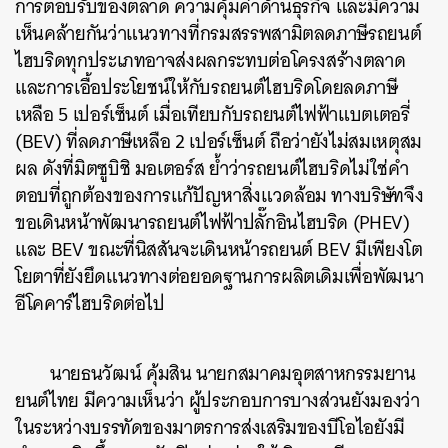
การตอบรับของตลาด ความคุ้มค่าด้านธุรกิจ และมีความ
เห็นคล้ายกันว่าแนวทางที่กรมสรรพสามิตลดภาษีรถยนต์
ไฮบริดทุกประเภทอาจส่งผลกระทบต่อโครงสร้างตลาด
และการเอื้อประโยชน์ให้กับรถยนต์ไฮบริดโดยลดภาษี
เหลือ 5 เปอร์เซ็นต์ เมื่อเทียบกับรถยนต์ไฟฟ้าแบตเตอรี่
(BEV) ที่ลดภาษีเหลือ 2 เปอร์เซ็นต์ ถือว่ายังไม่สมเหตุสม
ผล ดังที่มิตซูบิชิ มอเตอร์ส ย้ำว่ารถยนต์ไฮบริดไม่ใช่คำ
ตอบที่ถูกต้องของการแก้ปัญหาสิ่งแวดล้อม ทางบริษัทจึง
ขอเดินหน้าพัฒนารถยนต์ไฟฟ้าปลั๊กอินไฮบริด (PHEV)
และ BEV ขณะที่นิสสันจะเดินหน้ารถยนต์ BEV มีเพียงโต
โยตาที่ยังยึดแนวทางต่อยอดฐานการผลิตเดิมเพื่อพัฒนา
อีโคคาร์ไฮบริดต่อไป
นายธนวัฒน์ คุ้มสิน นายกสมาคมอุตสาหกรรมยาน
ยนต์ไทย มีความเห็นว่า ผู้ประกอบการบางส่วนยังมองว่า
ในระหว่างบรรทัดของมาตรการส่งเสริมของบีโอไอยังมี