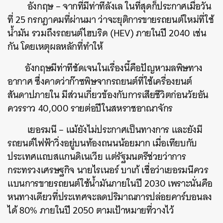
​ อังกฤษ – จากที่มีท่าทีลังเล ในที่สุดก็ประกาศเมื่อวัน
ที่ 25 กรกฎาคมที่ผ่านมา ว่าจะยุติการขายรถยนต์ใหม่ที่ใช้
น้ำมัน รวมถึงรถยนต์ไฮบริด (HEV) ภายในปี 2040 เช่น
กัน โดยเหตุผลหลักที่ทำให้
อังกฤษมีท่าทีชัดเจนในเรื่องนี้คือปัญหามลพิษทาง
อากาศ ซึ่งคาดว่าก๊าซพิษจากรถยนต์ที่ใช้เครื่องยนต์
สันดาปภายใน มีส่วนเกี่ยวข้องกับการเสียชีวิตก่อนวัยอัน
ควรราว 40,000 รายต่อปีในสหราชอาณาจักร
​ เยอรมนี – แม้ยังไม่ประกาศเป็นทางการ และยังมี
รถยนต์ไฟฟ้าวิ่งอยู่บนท้องถนนน้อยมาก เมื่อเทียบกับ
ประเทศแถบสแกนดิเนเวีย แต่รัฐมนตรีช่วยว่าการ
กระทรวงเศรษฐกิจ นายไรเนอร์ บาเก้ เชื่อว่าเยอรมนีควร
แบนการขายรถยนต์ใช้น้ำมันภายในปี 2030 เพราะนั่นคือ
ค้นหา
หนทางเดียวที่ประเทศจะลดปริมาณการปล่อยคาร์บอนลง
SHARE
TWEET
LINE
EMAIL
ได้ 80% ภายในปี 2050 ตามเป้าหมายที่วางไว้