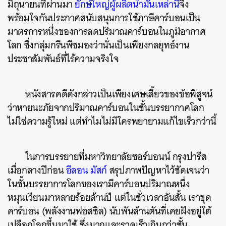
มิถุนายนที่ผ่านมา
ยักษ์ใหญ่ผู้ผลิตน้ำมันเหล่านี้
จึง
พร้อมใจกันประกาศสนับสนุนการใช้ภาษีคาร์บอนเป็น
มาตรการหนึ่งของการลดปริมาณคาร์บอนในภูมิอากาศ
โลก ซึ่งกลุ่มกรีนพีซมองว่านั่นเป็นเพียงกลยุทธ์งาน
ประชาสัมพันธ์ที่ไร้ความจริงใจ
หนังสารคดีดังกล่าวเป็นเพียงเศษเสี้ยวของข้อพิสูจน์
ว่าหายนะภัยจากปริมาณคาร์บอนในชั้นบรรยากาศโลก
ไม่ใช่ความรู้ใหม่ แต่ทำไมไม่มีใครพยายามแก้ไขเร็วกว่านี้
ในการบรรยายที่มหาวิทยาลัยซอร์บอนน์ กรุงปารีส
เมื่อกลางปีก่อน
อีลอน มัสก์
สรุปภาพปัญหาไว้ชัดเจนว่า
ในชั้นบรรยาการโลกของเรามีคาร์บอนปริมาณหนึ่ง
หมุนเวียนมาหลายร้อยล้านปี แต่ในชั่วเวลาอันสั้น เราขุด
คาร์บอน (พลังงานฟอสซิล) นับพันล้านตันที่เคยฝังอยู่ใต้
เปลือกโลกขึ้นมาใช้ ซึ่งมากและรวดเร็วเกินกว่าชั้น