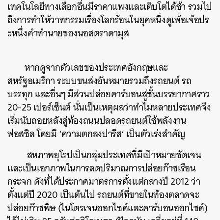
เทคโนโลยีทางเลือกอื่นมีราคาแพงและเติบโตได้ช้า รวมไป
ถึงการทำให้วาทกรรมเรื่องโลกร้อนในยุคหนึ่งดูเพ้อเจ้อปร
ะหนึ่งคำทำนายของนอสตราดามุส
หากดูจากตัวเลขของประเทศอังกฤษและ
สหรัฐอเมริกา ระบบขนส่งอันหมายรวมถึงรถยนต์ รถ
บรรทุก และอื่นๆ มีส่วนปล่อยคาร์บอนสู่ชั้นบรรยากาศราว
20-25 เปอร์เซ็นต์ นั่นเป็นเหตุผลว่าทำไมหลายประเทศจึง
เริ่มนับถอยหลังสู่ท้องถนนปลอดรถยนต์ใช้พลังงาน
ฟอสซิล โดยมี ‘ความตกลงปารีส’ เป็นตัวเร่งสำคัญ
​ สหภาพยุโรปเป็นกลุ่มประเทศที่มีเป้าหมายชัดเจน
และเป็นเอกภาพในการลดปริมาณการปล่อยก๊าซเรือน
กระจก ดังที่ได้ประกาศมาตรการตั้งแต่กลางปี 2012 ว่า
ตั้งแต่ปี 2020 เป็นต้นไป รถยนต์ที่ขายในท้องตลาดจะ
ปล่อยก๊าซพิษ (ไนโตรเจนออกไซด์และคาร์บอนออกไซด์)