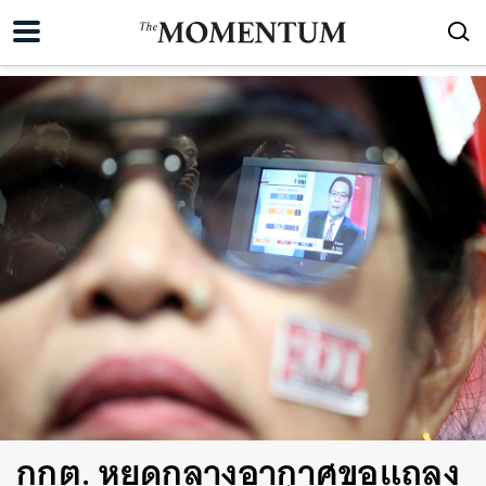
กกต. หยุดกลางอากาศขอแถลง