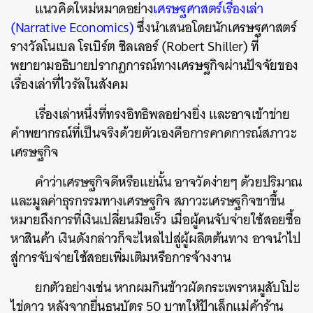
แนวคิดใหม่หมาดอย่าง
เศรษฐศาสตร์เรื่องเล่า
(Narrative Economics)
ซึ่งนำเสนอโดยนักเศรษฐศาสตร์
รางวัลโนเบล โรเบิร์ต ชิลเลอร์ (Robert Shiller) ที่
พยายามอธิบายปรากฎการณ์ทางเศรษฐกิจผ่านปัจจัยของ
เรื่องเล่าที่ไวรัลในสังคม
เรื่องเล่าหนึ่งที่ทรงอิทธิพลอย่างยิ่ง และอาจเข้าข่าย
คำพยากรณ์ที่เป็นจริงด้วยตัวเองคือการคาดการณ์สภาวะ
เศรษฐกิจ
คำว่าเศรษฐกิจดีหรือแย่นั้น อาจวัดง่ายๆ ด้วยปริมาณ
และมูลค่าธุรกรรมทางเศรษฐกิจ สภาวะเศรษฐกิจขาขึ้น
หมายถึงการที่เงินเปลี่ยนมือเร็ว เมื่อผู้คนจับจ่ายใช้สอยซื้อ
หาสินค้า เงินดังกล่าวก็จะไหลไปสู่ผู้ผลิตต้นทาง อาจนำไป
สู่การจับจ่ายใช้สอยเพิ่มเติมหรือการจ้างงาน
ยกตัวอย่างเช่น หากผมกินข้าวผัดกระเพราหมูสับโปะ
ไข่ดาว หลังจากยื่นธนบัตร 50 บาทให้ป้าเล็กแม่ค้าร้าน