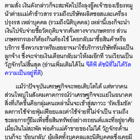
ตามสั่ง เงินดังกล่าวก็จะสะพัดไปถึงลุงอู๊ดเจ้าของเขียงหมู
น้าต่ายแม่ค้าข้าวสาร รวมถึงบริษัทผลิตซอสและเครื่อง
ปรุงรส เหล่าบุคคล (รวมถึงนิติบุคคล) เหล่านี้เองก็จะนำ
เงินไปจับจ่ายซื้อวัตถุดิบจากต้นทางจากเกษตรกร ส่วน
เกษตรกรเองก็ต้องกินต้องใช้ โดยกลับมาซื้อสินค้าหรือ
บริการ ซึ่งพวกเขาหรือเธออาจมาใช้บริการบริษัทที่ผมเป็น
ลูกจ้าง ซึ่งจะจ่ายเงินเดือนกลับมาให้ผมอีกที วนเวียนเป็น
วัฏจักรไม่สิ้นสุด (อ่านเพิ่มเติมได้ใน
จีดีพี ดัชนีที่ไม่ได้วัด
ความเป็นอยู่ที่ดี
)
แม้ว่าปัจจุบันเศรษฐกิจจะพอเติบโตได้ แต่หากคน
ส่วนใหญ่ในสังคมคาดการณ์ว่าเศรษฐกิจจะแย่ในอนาคต
สิ่งที่เกิดขึ้นคือกลุ่มคนเหล่านั้นจะเข้าสู่สภาวะ ‘รัดเข็มขัด’
ลดการใช้จ่ายฟุ่มเฟือยและค่าใช้จ่ายที่ไม่จำเป็น รวมถึง
ชะลอการกู้ยืมเพื่อซื้อสินทรัพย์อย่างรถยนต์และที่อยู่อาศัย
เมื่อเงินไม่สะพัด พ่อค้าแม่ค้าขายของไม่ได้ วัฏจักรด้าน
บนก็จะ ‘ย้อนกลับ’ ผู้ผลิตทั้งบุคคลและนิติบุคคลซึ่งเคยมี