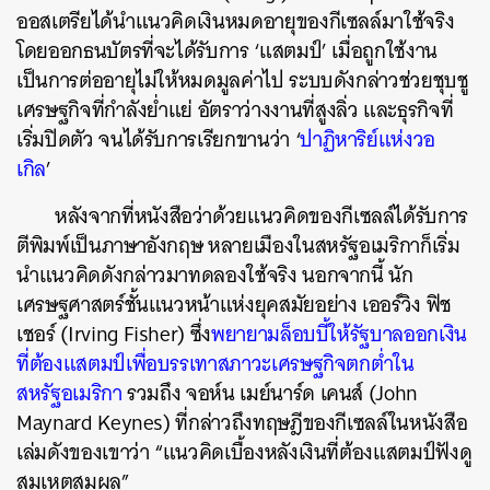
ออสเตรียได้นำแนวคิดเงินหมดอายุของกีเซลล์มาใช้จริง
โดยออกธนบัตรที่จะได้รับการ ‘แสตมป์’ เมื่อถูกใช้งาน
เป็นการต่ออายุไม่ให้หมดมูลค่าไป ระบบดังกล่าวช่วยชุบชู
เศรษฐกิจที่กำลังย่ำแย่ อัตราว่างงานที่สูงลิ่ว และธุรกิจที่
เริ่มปิดตัว จนได้รับการเรียกขานว่า ‘
ปาฏิหาริย์แห่งวอ
เกิล
’
หลังจากที่หนังสือว่าด้วยแนวคิดของกีเซลล์ได้รับการ
ตีพิมพ์เป็นภาษาอังกฤษ หลายเมืองในสหรัฐอเมริกาก็เริ่ม
นำแนวคิดดังกล่าวมาทดลองใช้จริง นอกจากนี้ นัก
เศรษฐศาสตร์ชั้นแนวหน้าแห่งยุคสมัยอย่าง เออร์วิง ฟิช
เชอร์ (Irving Fisher) ซึ่ง
พยายามล็อบบี้ให้รัฐบาลออกเงิน
ที่ต้องแสตมป์เพื่อบรรเทาสภาวะเศรษฐกิจตกต่ำใน
สหรัฐอเมริกา
รวมถึง จอห์น เมย์นาร์ด เคนส์ (John
Maynard Keynes) ที่กล่าวถึงทฤษฎีของกีเซลล์ในหนังสือ
เล่มดังของเขาว่า “แนวคิดเบื้องหลังเงินที่ต้องแสตมป์ฟังดู
สมเหตุสมผล”