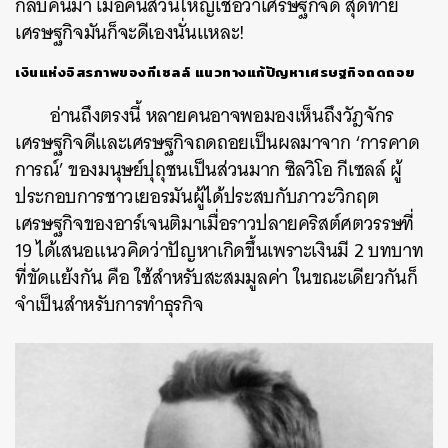
กลับคืนมา เมื่อคนส่วนใหญ่เชื่อว่าเศรษฐกิจดี สุดท้าย
เศรษฐกิจมันก็จะดีเองนั่นแหละ!
ค้นหา
เงินแห่งอิสรภาพของกีเซลล์ แนวทางแก้ปัญหาเศรษฐกิจถดถอย
SHARE
TWEET
LINE
EMAIL
อ่านถึงตรงนี้ หลายคนอาจพอมองเห็นถึงวัฎจักร
เศรษฐกิจดีและเศรษฐกิจถดถอยเป็นผลมาจาก ‘การคาด
การณ์’ ของมนุษย์ปุถุชนเป็นส่วนมาก ซิลวิโอ กีเซลล์ ผู้
ประกอบการชาวเยอรมันผู้ได้ประสบกับภาวะวิกฤต
เศรษฐกิจของอาร์เจนติมาเมื่อราวปลายคริสต์ศตวรรษที่
19 ได้เสนอแนวคิดว่าปัญหาเกิดขึ้นเพราะเงินมี 2 บทบาท
ที่ขัดแย้งกัน คือ ใช้สำหรับสะสมมูลค่า ในขณะเดียวกันก็
จำเป็นสำหรับการทำธุรกิจ