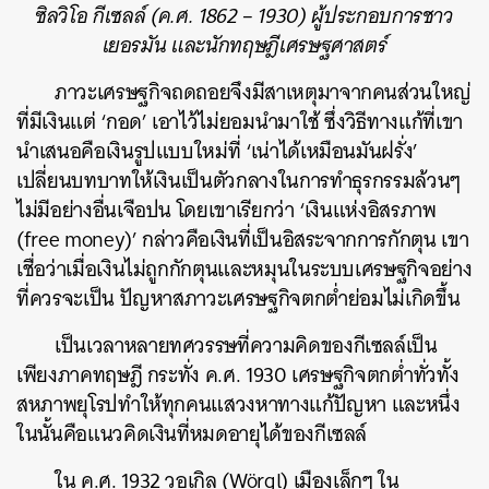
ซิลวิโอ กีเซลล์ (ค.ศ. 1862 – 1930) ผู้ประกอบการชาว
เยอรมัน และนักทฤษฎีเศรษฐศาสตร์
ภาวะเศรษฐกิจถดถอยจึงมีสาเหตุมาจากคนส่วนใหญ่
ที่มีเงินแต่ ‘กอด’ เอาไว้ไม่ยอมนำมาใช้ ซึ่งวิธีทางแก้ที่เขา
นำเสนอคือเงินรูปแบบใหม่ที่ ‘เน่าได้เหมือนมันฝรั่ง’
เปลี่ยนบทบาทให้เงินเป็นตัวกลางในการทำธุรกรรมล้วนๆ
ไม่มีอย่างอื่นเจือปน โดยเขาเรียกว่า ‘เงินแห่งอิสรภาพ
(free money)’ กล่าวคือเงินที่เป็นอิสระจากการกักตุน เขา
เชื่อว่าเมื่อเงินไม่ถูกกักตุนและหมุนในระบบเศรษฐกิจอย่าง
ที่ควรจะเป็น ปัญหาสภาวะเศรษฐกิจตกต่ำย่อมไม่เกิดขึ้น
เป็นเวลาหลายทศวรรษที่ความคิดของกีเซลล์เป็น
เพียงภาคทฤษฎี กระทั่ง ค.ศ. 1930 เศรษฐกิจตกต่ำทั่วทั้ง
สหภาพยุโรปทำให้ทุกคนแสวงหาทางแก้ปัญหา และหนึ่ง
ในนั้นคือแนวคิดเงินที่หมดอายุได้ของกีเซลล์
ใน ค.ศ. 1932 วอเกิล (Wörgl) เมืองเล็กๆ ใน