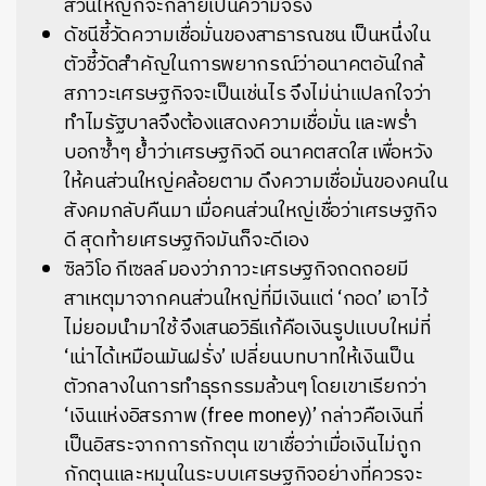
ส่วนใหญ่ก็จะกลายเป็นความจริง
ดัชนีชี้วัดความเชื่อมั่นของสาธารณชน เป็นหนึ่งใน
ตัวชี้วัดสำคัญในการพยากรณ์ว่าอนาคตอันใกล้
สภาวะเศรษฐกิจจะเป็นเช่นไร จึงไม่น่าแปลกใจว่า
ทำไมรัฐบาลจึงต้องแสดงความเชื่อมั่น และพร่ำ
บอกซ้ำๆ ย้ำว่าเศรษฐกิจดี อนาคตสดใส เพื่อหวัง
ให้คนส่วนใหญ่คล้อยตาม ดึงความเชื่อมั่นของคนใน
สังคมกลับคืนมา เมื่อคนส่วนใหญ่เชื่อว่าเศรษฐกิจ
ดี สุดท้ายเศรษฐกิจมันก็จะดีเอง
ซิลวิโอ กีเซลล์ มองว่าภาวะเศรษฐกิจถดถอยมี
สาเหตุมาจากคนส่วนใหญ่ที่มีเงินแต่ ‘กอด’ เอาไว้
ไม่ยอมนำมาใช้ จึงเสนอวิธีแก้คือเงินรูปแบบใหม่ที่
‘เน่าได้เหมือนมันฝรั่ง’ เปลี่ยนบทบาทให้เงินเป็น
ตัวกลางในการทำธุรกรรมล้วนๆ โดยเขาเรียกว่า
‘เงินแห่งอิสรภาพ (free money)’ กล่าวคือเงินที่
เป็นอิสระจากการกักตุน เขาเชื่อว่าเมื่อเงินไม่ถูก
กักตุนและหมุนในระบบเศรษฐกิจอย่างที่ควรจะ