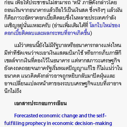
ก่อน เพื่อให้ประชาชนไม่สามารถ ‘หนี’ ภาษีดังกล่าวโดย
ถอนเงินจากธนาคารแล้วถือไว้เป็นเงินสด ซึ่งจริงๆ แล้วมัน
ก็คือภาวะอัตราดอกเบี้ยติดลบซึ่งในหลายประเทศกำลัง
เผชิญอยู่นั่นแหละครับ (อ่านเพิ่มเติมได้ที่
โลกใบใหม่ของ
ดอกเบี้ยติดลบและผลกระทบที่อาจเกิดขึ้น
)
แม้ว่าตอนนี้ยังไม่มีรัฐบาลหรือธนาคารกลางแห่งไหน
มีท่าทีชัดเจนว่าจะเอาเงินแสตมป์มาใช้ หรือการเก็บภาษีกี
เซลล์จากเงินที่ดองไว้ในธนาคาร แต่หากสภาวะเศรษฐกิจ
ยังคงถดถอยจนภาครัฐเริ่มหมดปัญญาแก้ไข ก็ไม่แน่ว่าใน
อนาคต แนวคิดดังกล่าวอาจถูกหยิบกลับมาปัดฝุ่นและ
อาจเปลี่ยนแปลงหน้าตาของระบบเศรษฐกิจแบบที่เราอาจ
นึกไม่ถึง
เอกสารประกอบการเขียน
Forecasted economic change and the self-
fulfilling prophecy in economic decision-making