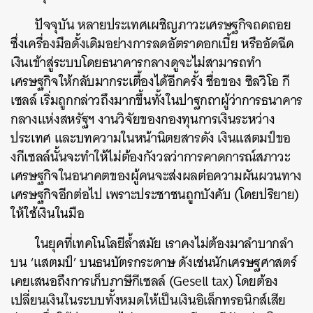
ปัจจุบัน หลายประเทศเผชิญภาวะเศรษฐกิจถดถอย
ซึ่งเครื่องมือดั้งเดิมอย่างการลดอัตราดอกเบี้ย หรืออัดฉีด
เงินเข้าสู่ระบบโดยธนาคารกลางดูจะไม่สามารถทำ
เศรษฐกิจให้กลับมากระเตื้องได้อีกครั้ง ชื่อของ ซิลวิโอ กี
เซลล์ เริ่มถูกกล่าวถึงมากขึ้นทั้งในปาฐกถาผู้ว่าการธนาคาร
กลางแห่งสหรัฐฯ งานวิจัยของกองทุนการเงินระหว่าง
ประเทศ และบทความในหน้านิตยสารดัง เงินแสตมป์ขอ
งกีเซลล์นั้นจะทำให้ไม่ต้องกังวลว่าการคาดการณ์สภาวะ
เศรษฐกิจในอนาคตของผู้คนจะส่งผลต่อความผันผวนทาง
เศรษฐกิจอีกต่อไป เพราะประชาชนถูกบังคับ (โดยปริยาย)
ให้ใช้เงินในมือ
ในยุคที่เทคโนโลยีล้ำสมัย เราคงไม่ต้องมาลำบากลำ
บน ‘แสตมป์’ บนธนบัตรกระดาษ ดังเช่นนักเศรษฐศาสตร์
เคยเสนอถึงการเก็บภาษีกีเซลล์ (Gesell tax) โดยต้อง
เปลี่ยนเงินในระบบทั้งหมดให้เป็นเงินอิเล็กทรอนิกส์เสีย