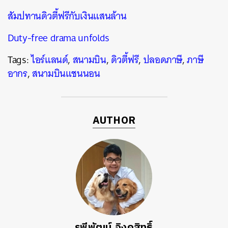
สัมปทานดิวตี้ฟรีกับเงินแสนล้าน
Duty-free drama unfolds
Tags:
ไอร์แลนด์
,
สนามบิน
,
ดิวตี้ฟรี
,
ปลอดภาษี
,
ภาษี
อากร
,
สนามบินแชนนอน
AUTHOR
รพีพัฒน์ อิงคสิทธิ์