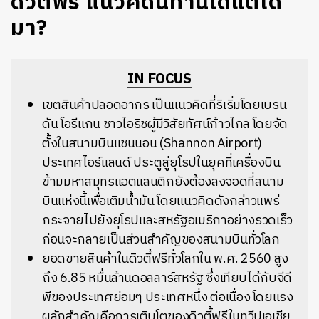
ดิวตี้ฟรี แนวคิดนี้ท่านได้แต่ใด
มา?
IN FOCUS
เขตสินค้าปลอดอากร เป็นแนวคิดที่ริเริ่มโดยเบรน
ดัน โอรีแกน ชาวไอริชผู้มีวิสัยทัศน์ก้าวไกล โดยจัด
ตั้งในสนามบินแชนนอน (Shannon Airport)
ประเทศไอร์แลนด์ ประตูสู่ยุโรปในยุคที่เครื่องบิน
ข้ามมหาสมุทรแอตแลนติกยังต้องลงจอดที่สนาม
บินแห่งนี้เพื่อเติมน้ำมัน โดยแนวคิดดังกล่าวแพร่
กระจายไปยังยุโรปและสหรัฐอเมริกาอย่างรวดเร็ว
ก่อนจะกลายเป็นส่วนสำคัญของสนามบินทั่วโลก
ยอดขายสินค้าในดิวตี้ฟรีทั่วโลกใน พ.ศ. 2560 สูง
ถึง 6.85 หมื่นล้านดอลลาร์สหรัฐ ซึ่งเทียบได้กั
บจีดี
พีของประเทศย่อมๆ ประเทศหนึ่ง ต่อเนื่อ
ง โดยแรง
ผลักสำคัญคือการเติบโตของดิวตี้ฟรีในทวีปเอเชีย