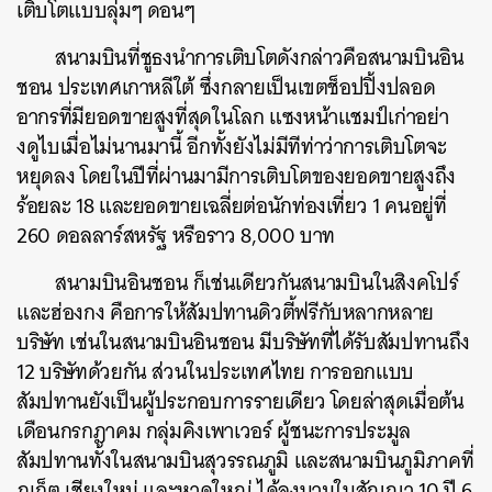
เติบโตแบบลุ่มๆ ดอนๆ
สนามบินที่ชูธงนำการเติบโตดังกล่าวคือสนามบินอิน
ชอน ประเทศเกาหลีใต้ ซึ่งกลายเป็นเขตช็อปปิ้งปลอด
อากรที่มียอดขายสูงที่สุดในโลก แซงหน้าแชมป์เก่าอย่า
งดูไบเมื่อไม่นานมานี้ อีกทั้งยังไม่มีทีท่าว่าการเติบโตจะ
หยุดลง โดยในปีที่ผ่านมามีการเติบโตของยอดขายสูงถึง
ร้อยละ 18 และยอดขายเฉลี่ยต่อนักท่องเที่ยว 1 คนอยู่ที่
260 ดอลลาร์สหรัฐ หรือราว 8,000 บาท
สนามบินอินชอน ก็เช่นเดียวกันสนามบินในสิงคโปร์
และฮ่องกง คือการให้สัมปทานดิวตี้ฟรีกับหลากหลาย
บริษัท เช่นในสนามบินอินชอน มีบริษัทที่ได้รับสัมปทานถึง
12 บริษัทด้วยกัน ส่วนในประเทศไทย การออกแบบ
สัมปทานยังเป็นผู้ประกอบการรายเดียว โดยล่าสุดเมื่อต้น
เดือนกรกฎาคม กลุ่มคิงเพาเวอร์ ผู้ชนะการประมูล
สัมปทานทั้งในสนามบินสุวรรณภูมิ และสนามบินภูมิภาคที่
ภูเก็ต เชียงใหม่ และหาดใหญ่ ได้ลงนามในสัญญา 10 ปี 6