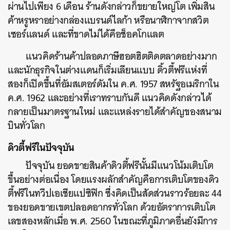
ผ่านไปเพียง 6 เดือน ร้านดังกล่าวก็ขยายใหญ่โต เพิ่มสิน
ค้าหรูหราอย่างกล่องแบรนด์ไลก้า หรือนาฬิกาจากสวิต
เซอร์แลนด์ และที่ขาดไม่ได้คือช็อคโกแลต
แนวคิดร้านค้าปลอดภาษีฮอตฮิตติดตลาดอย่างมาก
และนักธุรกิจในต่างแดนก็เริ่มเลียนแบบ ดิ้วตี้ฟรีแห่งที่
สองก็เปิดขึ้นที่อัมสเตอร์ดัมใน ค.ศ. 1957 สหรัฐอเมริกาใน
ค.ศ. 1962 และอย่างที่เราทราบกันดี แนวคิดดังกล่าวได้
กลายเป็นมาตรฐานใหม่ และแหล่งรายได้สำคัญของสนาม
บินทั่วโลก
ค้นหา
SHARE
TWEET
LINE
EMAIL
ดิวตี้ฟรีในปัจจุบัน
ปัจจุบัน ยอดขายสินค้าดิวตี้ฟรีนั้นมีแนวโน้มเติบโต
ขึ้นอย่างต่อเนื่อง โดยแรงผลักสำคัญคือการเติบโตของดิว
ตี้ฟรีในทวีปเอเชียแปซิฟิก ซึ่งคิดเป็นสัดส่วนราวร้อยละ 44
ของยอดขายเขตปลอดอากรทั่วโลก ด้วยอัตราการเติบโต
เลขสองหลักเมื่อ พ.ศ. 2560 ในขณะที่ภูมิภาคอื่นยังมีการ