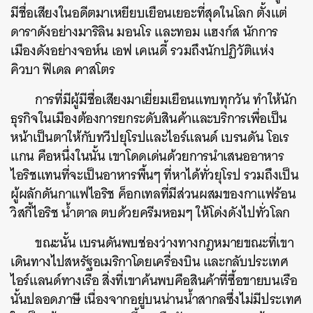
มีชื่อเสียงในอดีตมาเหยียบเยือนเยอะที่สุดในโลก ตั้งแต่
ดาราดังอย่างมาริลิน มอนโร และทอม แฮงก์ส นักการ
เมืองดังอย่างจอห์น เอฟ เคเนดี้ รวมถึงนักปฏิวัติแห่ง
คิวบา ฟิเดล คาสโตร
การที่มีผู้มีชื่อเสียงมาเยี่ยมเยือนแทบทุกวัน ทำให้นัก
ธุรกิจในเมืองต้องการยกระดับสินค้าและบริการเพื่อเป็น
หน้าเป็นตาให้กับทวีปยุโรปและไอร์แลนด์ เบรนดัน โอเร
แกน คือหนึ่งในนั้น เขาโดดเด่นด้วยการนำเสนออาหาร
ไอริชแทนที่จะเป็นอาหารพื้นๆ ที่หาได้ทั่วยุโรป รวมถึงเป็น
ผู้ผลักดันกาแฟไอริช ค็อกเทลที่มีส่วนผสมของกาแฟร้อน
วิสกี้ไอริช น้ำตาล ตบด้วยครีมหอมๆ ให้โด่งดังไปทั่วโลก
ขณะนั้น เบรนดันพบช่องว่างทางกฎหมายขณะที่เขา
เดินทางไปสหรัฐอเมริกาโดยเครื่องบิน และกลับประเทศ
ไอร์แลนด์ทางเรือ สิ่งที่เขาค้นพบคือสินค้าที่ซื้อขายบนเรือ
นั้นปลอดภาษี เนื่องจากอยู่บนน่านน้ำสากลซึ่งไม่มีประเทศ