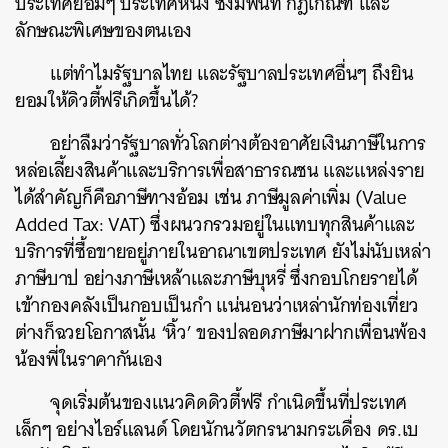
ประเทศย่อมๆ ประเทศหนึ่ง ซึ่งมีพื้นที่ กฎเกณฑ์ และ
ลักษณะพิเศษของตนเอง
แต่ทำไมรัฐบาลไทย และรัฐบาลประเทศอื่นๆ ถึงยิน
ยอมให้ดิวตี้ฟรีเกิดขึ้นได้?
อย่าลืมว่ารัฐบาลทั่วโลกต่างต้องอาศัยเงินภาษีในการ
หล่อเลี้ยงสินค้าและบริการเพื่อสาธารณชน และแหล่งราย
ได้สำคัญก็คือภาษีทางอ้อม เช่น ภาษีมูลค่าเพิ่ม (Value
Added Tax: VAT) ซึ่งผนวกรวมอยู่ในแทบทุกสินค้าและ
บริการที่ซื้อขายอยู่ภายในอาณาเขตประเทศ ยังไม่นับเหล่า
ภาษีบาป อย่างภาษีเหล้าและภาษีบุหรี่ ซึ่งกอบโกยรายได้
เข้ากองคลังเป็นกอบเป็นกำ แน่นอนว่าเหล่านักท่องเที่ยว
ต่างก็ฉวยโอกาสนั้น ‘หิ้ว’ ของปลอดภาษีมาฝากเพื่อนพ้อง
น้องพี่ในราคากันเอง
จุดเริ่มต้นของแนวคิดดิวตี้ฟรี กำเนิดขึ้นที่ประเทศ
เล็กๆ อย่างไอร์แลนด์ โดยนักนวัตกรนามกระเดื่อง ดร.เบ