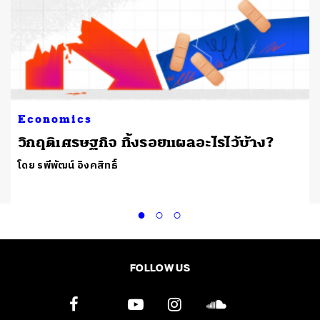
Economics
วิกฤติเศรษฐกิจ ทิ้งรอยแผลอะไรไว้บ้าง?
โดย รพีพัฒน์ อิงคสิทธิ์
FOLLOW US