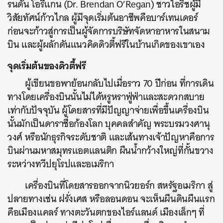
รนดัน โอรีแกน (Dr. Brendan O’Regan) ชาวไอริชผู้มี
วิสัยทัศน์ก้าวไกล ผู้มีจุดเริ่มต้นอาชีพคือบาร์เทนเดอร์
ก่อนจะก้าวสู่การเป็นผู้จัดการบริษัทจัดหาอาหารในสนาม
บิน และผู้ผลักดันแนวคิดดิวตี้ฟรีในบ้านเกิดของเขาเอง
จุดเริ่มต้นของดิวตี้ฟรี
ผู้เขียนขอพาย้อนกลับไปเมื่อราว 70 ปีก่อน ที่การเดิน
ทางโดยเครื่องบินนั้นไม่ได้หรูหราฟู่ฟ่าและสะดวกสบาย
เท่ากับปัจจุบัน ผู้โดยสารที่มีปัญญาจ่ายเพื่อขึ้นเครื่องบิน
นั้นมักเป็นดาราชื่อก้องโลก บุคคลสำคัญ พระบรมวงศานุ
วงศ์ หรือนักธุรกิจระดับชาติ และเส้นทางเจ้าปัญหาคือการ
บินผ่านมหาสมุทรแอตแลนติก ผืนน้ำกว้างใหญ่ที่กั้นขวาง
ระหว่างทวีปยุโรปและอเมริกา
เครื่องบินที่โดยสารออกจากนิวยอร์ก สหรัฐอเมริกา สู่
ปลายทางเช่น ฝรั่งเศส หรือลอนดอน จะเห็นผืนดินผืนแรก
คือเมืองแคลร์ ทางตะวันตกของไอร์แลนด์ เมืองเล็กๆ ที่