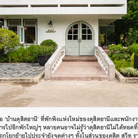
ึงคือ ‘บ้านดุสิตธานี’ ที่พักพิงแห่งใหม่ของดุสิตธานีและพนักง
รไปอีกพักใหญ่ๆ หลายคนอาจไม่รู้ว่าดุสิตธานีไม่ได้ทอดท
ูกโยกย้ายไปประจำยังจุดต่างๆ ทั้งในส่วนของดุสิต สวีท ร
นหา