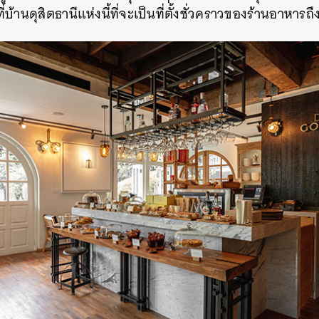
ี่บ้านดุสิตธานีแห่งนี้ที่จะเป็นที่ตั้งชั่วคราวของร้านอาหาร
SHARE
TWEET
LINE
EMAIL