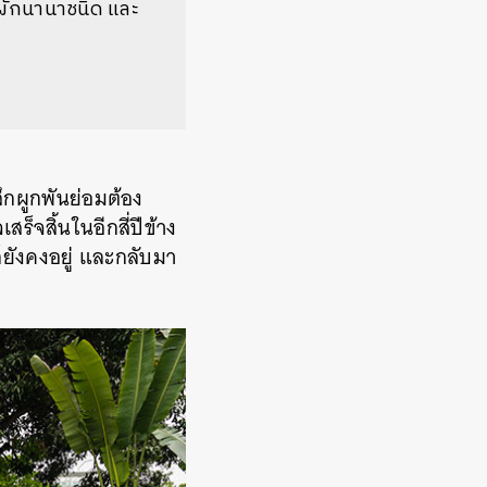
ับผักนานาชนิด และ
สึกผูกพันย่อมต้อง
ร็จสิ้นในอีกสี่ปีข้าง
็ยังคงอยู่ และกลับมา