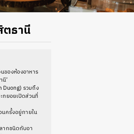
สิตธานี
ส่วนของห้องอาหาร
านี’
n Duong
) รวมถึง
จะทยอยเปิดส่วนที่
ือนครั้งอยู่ภายใน
้หลากชนิดกับอา