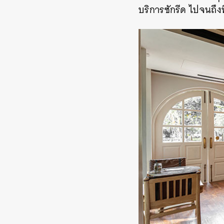
บริการซักรีด ไปจนถึงท