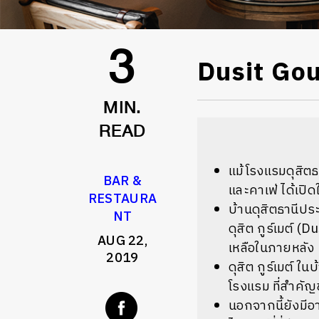
Dusit Gour
3
MIN.
READ
แม้โรงแรมดุสิตธ
BAR &
และคาเฟ่
ได้เปิ
RESTAURA
บ้านดุสิตธานีป
NT
ดุสิต กูร์เมต์ (
AUG 22,
เหลือในภายหลัง
2019
ดุสิต กูร์เมต์ ใ
โรงแรม ที่สำคัญ
นอกจากนี้ยังมีอ