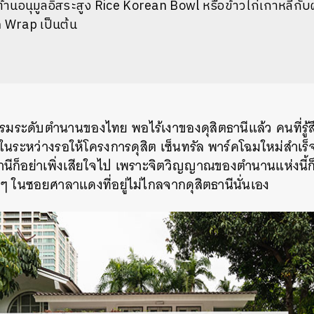
ารต้านอนุมูลอิสระสูง Rice Korean Bowl หรือข้าวไก่เกาหลีก
 Wrap เป็นต้น
รงแรมระดับตำนานของไทย พอไร้เงาของดุสิตธานีแล้ว คนที่รู้
นระหว่างรอให้โครงการดุสิต เซ็นทรัล พาร์คโฉมใหม่สำเร็จเส
ตธานีก็อย่าเพิ่งเสียใจไป เพราะจิตวิญญาณของตำนานแห่งนี้ก
เล็กๆ ในซอยศาลาแดงที่อยู่ไม่ไกลจากดุสิตธานีนั่นเอง