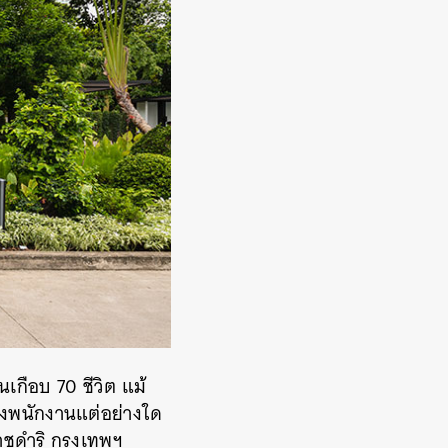
านเกือบ 70 ชีวิต แม้
ิ้งพนักงานแต่อย่างใด
าชดำริ กรุงเทพฯ