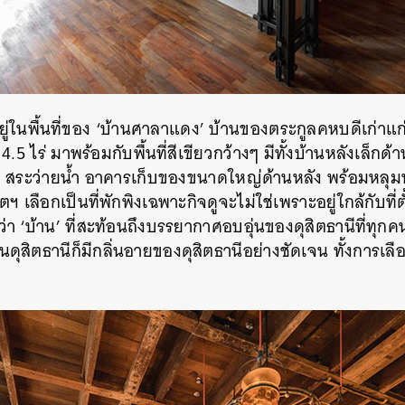
งอยู่ในพื้นที่ของ ‘บ้านศาลาแดง’ บ้านของตระกูลคหบดีเก่าแ
 4.5 ไร่ มาพร้อมกับพื้นที่สีเขียวกว้างๆ มีทั้งบ้านหลังเล็กด
 สระว่ายน้ำ อาคารเก็บของขนาดใหญ่ด้านหลัง พร้อมหลุ
ตฯ เลือกเป็นที่พักพิงเฉพาะกิจดูจะไม่ใช่เพราะอยู่ใกล้กับที่ตั้
 ‘บ้าน’ ที่สะท้อนถึงบรรยากาศอบอุ่นของดุสิตธานีที่ทุกคนส
ุสิตธานีก็มีกลิ่นอายของดุสิตธานีอย่างชัดเจน ทั้งการเลือ