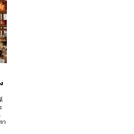
อง
นหา
ี่
SHARE
TWEET
LINE
EMAIL
ะ
น
ียว