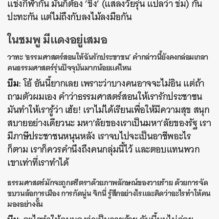
แข่งกีฬากัน มันก็ต้อง ’ขิง’ (แสลงวัยรุ่น แปลว่า ข่ม) กัน
ปะทะกัน แต่ไม่ถึงกับลงไม้ลงมือกัน
ในชมพู มีแดงอยู่เสมอ
วาทะ ‘ธรรมศาสตร์สอนให้ฉันรักประชาชน’ คำกล่าวนี้ยังคงกล่อมเกลา
คนธรรมศาสตร์รุ่นปัจจุบันมากน้อยแค่ไหน
บีม:
โอ้ อันนี้ยากเลย เพราะว่าบางคนอาจจะไม่อิน แต่ถ้า
ถามตัวผมเอง คำว่าธรรมศาสตร์สอนให้เรารักประชาชน
มันทำให้เรารู้ว่า เฮ้ย! เราไม่ได้เรียนเพื่อให้มีความสุข สนุก
สบายอย่างเดียวนะ มหา’ลัยของเราเป็นมหา’ลัยของรัฐ เรา
มีภาษีประชาชนหนุนหลัง เราจบไปจะเป็นอาชีพอะไร
ก็ตาม เราก็ควรคำนึงถึงคนกลุ่มนี้ไว้ และตอบแทนพวก
เขาเท่าที่เราทำได้
ธรรมศาสตร์มักจะถูกตรีตราด้วยภาพลักษณ์ของวายร้าย ด้วยการจัด
ขบวนล้อการเมือง การกัดนู่น จิกนี่ รู้สึกอย่างไรและคิดว่าอะไรทำให้คน
มองอย่างงั้น