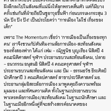
ฝังลึกลงไปในสังคมที่แน่นิ่งให้ลุกพรวดตื่นตัว แต่ก็มีบาง
ครั้งเช่นกันที่ฝ่ายถือปืนชูอาวุธขึ้นฟ้า ก่อนบรรเลงกระสุน 3
นัด ปัง ปัง ปัง! เป็นประโยคว่า “การเมือง ไม่ใช่ เรื่องของ
เด็ก”
เพราะ The Momentum เชื่อว่า ‘การเมืองเป็นเรื่องของทุก
คน’ เราจึงชวนกัปตันทีมงานล้อการเมือง-สะท้อนสังคม
ของทั้งสองฟาก ได้แก่ เฟม – ณัฏฐนิช บุญเรือง นิสิตปี 4
คณะนิติศาสตร์ จุฬาฯ ประธานขบวนสะท้อนสังคม, ปลาย
– ธนวรรณ อนุสนธิ นิสิตปี 4 คณะครุศาสตร์ จุฬาฯ
ประธานขบวนสะท้อนสังคม และ บีม – ธรรมธวัช ธีระศิลป์
นักศึกษาปี 3 คณะศิลปศาสตร์ สาขาประวัติศาสตร์ มธ.
ประธานกลุ่มอิสระล้อการเมือง
มาพูดคุยถึงความพร้อม
มุมมอง และทัศนความคิด ทั้งในฐานะประธานขบวน
พาเหรดล้อการเมือง/สะท้อนสังคม ในฐานะนักศึกษา และ
ในฐานะมืออีกหนึ่งคู่ที่จะสร้างสรรค์อนาคตของ
ประเทศไทย