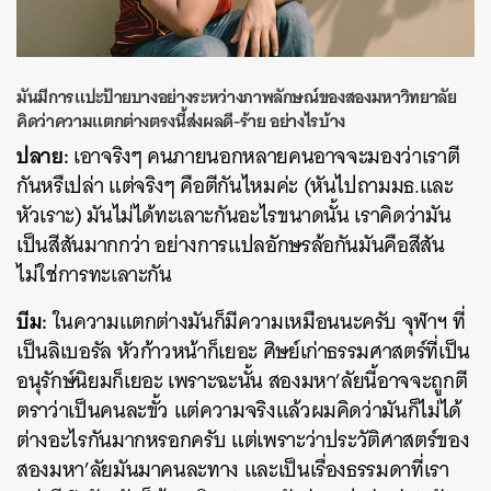
SHARE
TWEET
LINE
EMAIL
มันมีการแปะป้ายบางอย่างระหว่างภาพลักษณ์ของสองมหาวิทยาลัย
คิดว่าความแตกต่างตรงนี้ส่งผลดี-ร้าย อย่างไรบ้าง
ปลาย:
เอาจริงๆ คนภายนอกหลายคนอาจจะมองว่าเราตี
กันหรืเปล่า แต่จริงๆ คือตีกันไหมค่ะ (หันไปถามมธ.และ
หัวเราะ) มันไม่ได้ทะเลาะกันอะไรขนาดนั้น เราคิดว่ามัน
เป็นสีสันมากกว่า อย่างการแปลอักษรล้อกันมันคือสีสัน
ไม่ใช่การทะเลาะกัน
บีม:
ในความแตกต่างมันก็มีความเหมือนนะครับ จุฬาฯ ที่
เป็นลิเบอรัล หัวก้าวหน้าก็เยอะ ศิษย์เก่าธรรมศาสตร์ที่เป็น
อนุรักษ์นิยมก็เยอะ เพราะฉะนั้น สองมหา’ลัยนี้อาจจะถูกตี
ตราว่าเป็นคนละขั้ว แต่ความจริงแล้วผมคิดว่ามันก็ไม่ได้
ต่างอะไรกันมากหรอกครับ แต่เพราะว่าประวัติศาสตร์ของ
สองมหา’ลัยมันมาคนละทาง และเป็นเรื่องธรรมดาที่เรา