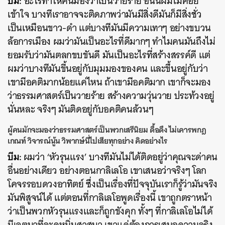
บีม:
อะไรทำให้คนมองว่าเป็นวายร้าย อันนี้ผมไม่ค่อย
เข้าใจ บางทีเราอาจจะติดภาพว่ามันมีสิ่งดีมันก็มีสิ่งชั่ว
เป็นเหมือนขาว-ดำ แต่บางทีมันมีความเทาๆ อย่างขบวน
ล้อการเมือง ผมว่ามันเป็นอะไรที่ดีมากๆ ทำไมคนมันถึงไม่
ยอมรับว่ามันตลกขบขันดี มันเป็นอะไรที่สร้างสรรค์ดี แต่
ผมว่าบางทีมันขี้นอยู่กับมุมมองของคน และขึ้นอยู่กับว่า
เขามีอคติมากน้อยแค่ไหน ถ้าเขามีอคติมาก เขาก็จะมอง
ว่าธรรมศาสตร์เป็นวายร้าย สร้างความวุ่นวาย ประท้วงอยู่
นั่นหละ จริงๆ มันติดอยู่กับอคติคนล้วนๆ
ผู้คนมักจะมองว่าธรรมศาสตร์เป็นพวกเสรีนิยม ดื้อดึง ไม่เคารพกฎ
เกณท์ วิจารณ์นู้น วิพากษ์นี่ไปเสียทุกอย่าง คิดอย่างไร
บีม:
ผมว่า ‘หัวรุนแรง’ บางทีมันไม่ได้ติดอยู่ว่าคุณจะด่าคน
อื่นอย่างเดียว อย่างตอนกาลิเลโอ เขาเสนอว่าจริงๆ โลก
โคจรรอบดวงอาทิตย์ ซึ่งเป็นเรื่องที่ปัจจุบันเราก็รู้ว่ามันจริง
มันพิสูจน์ได้ แต่ตอนที่กาลิเลโอพูดเรื่องนี้ เขาถูกตราหน้า
ว่าเป็นพวกหัวรุนแรงและก็ถูกขังคุก ทั้งๆ ที่กาลิเลโอไม่ได้
มีเจตนาที่จะดูหมิ่นศาสนา เขาแค่ต้องการเสนอความจริง