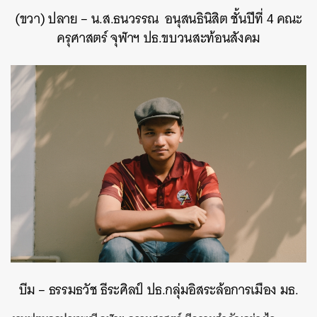
(ขวา) ปลาย – น.ส.ธนวรรณ อนุสนธิ
นิสิต ชั้นปีที่ 4 คณะ
ครุศาสตร์ จุฬาฯ
ปธ.ขบวนสะท้อนสังคม
บีม – ธรรมธวัช ธีระศิลป์ ปธ.กลุ่มอิสระล้อการเมือง มธ.