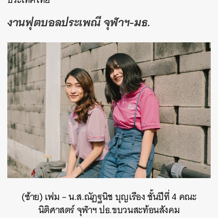
งานฟุตบอลประเพณี จุฬาฯ-มธ.
(ซ้าย) เฟม – น.ส.ณัฏฐนิช บุญเรือง ชั้น
ปีที่ 4 คณะ
นิติศาสตร์ จุฬาฯ
ปธ.ขบวนสะท้อนสังคม