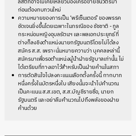
ลิสต์ที่อาจไม่เคยเหลียวมองเครือข่ายชินวัตรมา
ก่อนต้องทบทวนใหม่
ความหมายของการเป็น ‘พรีเซ็นเตอร์’ ของพรรค
ชัดเจนยิ่งขึ้นโดยเฉพาะในกรณีของ ชัชชาติ - ทูล
กระหม่อมหญิงอุบลรัตนฯ และพลเอกประยุทธ์ ที่
ต่างก็ลงชิงตำแหน่งนายกรัฐมนตรีโดยไม่ได้ลง
สมัคร ส.ส. เพราะนั่นหมายความว่า บุคคลเหล่านี้
สมัครมาเพื่อรอตำแหน่งผู้นำฝ่ายรัฐบาลเท่านั้น ไม่
ได้เตรียมที่ทางเอาไว้สำหรับเป็นฝ่ายค้านในสภา
การตัดสินใจไปลงคะแนนเลือกตั้งครั้งนี้ กากบาท
หนึ่งครั้งในบัตรหนึ่งใบ เสียงนั้นจะนำไปคำนวณ
เป็นคะแนน ส.ส.เขต, ส.ส.บัญชีรายชื่อ, นายก
รัฐมนตรี และอย่าลืมคำนวณไปถึงพลังของฝ่าย
ค้านด้วย