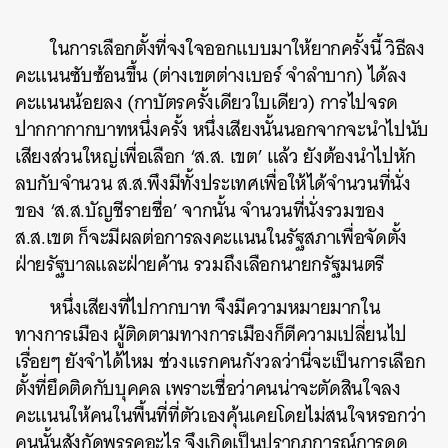
ในการเลือกตั้งที่จงใจออกแบบมาให้ยากครั้งนี้ วิธีลง
คะแนนซับซ้อนขึ้น (ต่างเขตต่างเบอร์ จำลำบาก) ได้ลง
คะแนนน้อยลง (กาบัตรครั้งเดียวใบเดียว) การไปจรด
ปากกากากบาทหนึ่งครั้ง หนึ่งเสียงนั้นนอกจากจะนำไปนับ
เสียงส่วนใหญ่เพื่อเลือก ‘ส.ส. เขต’ แล้ว ยังต้องนำไปหัก
ลบกับจำนวน ส.ส.พึงมีทั้งประเทศเพื่อให้ได้จำนวนที่นั่ง
ของ ‘ส.ส.บัญชีรายชื่อ’ จากนั้น จำนวนที่นั่งรวมของ
ส.ส.เขต ก็จะมีผลต่อการลงคะแนนในรัฐสภาเพื่อจัดตั้ง
ฝ่ายรัฐบาลและฝ่ายค้าน รวมถึงเลือกนายกรัฐมนตรี
หนึ่งเสียงที่ไปกากบาท จึงมีความหมายมากใน
ค้นหา
ทางการเมือง ผู้ติดตามทางการเมืองก็ตีความเปลี่ยนไป
SHARE
TWEET
LINE
EMAIL
เรื่อยๆ ยังจำได้ไหม ช่วงแรกคนกังวลว่านี่จะเป็นการเลือก
ตั้งที่ยึดติดกับบุคคล เพราะเชื่อว่าคนน่าจะตัดสินใจลง
คะแนนให้คนในพื้นที่ที่ตัวเองคุ้นเคยโดยไม่สนใจหรอกว่า
คนนั้นสังกัดพรรคอะไร จึงเกิดเป็นปรากฏการณ์การดูด