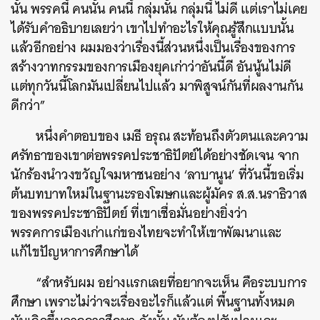
นั้น พรรคนี้ คนนั้น คนนี้ กลุ่มนั้น กลุ่มนี้ ไม่ดี แต่เราไม่เคย
ได้รับคำอธิบายเลยว่า เขาไปทำอะไรให้คุณรู้สึกแบบนั้น
แล้วอีกอย่าง ผมมองว่าเรื่องนี้ส่วนหนึ่งเป็นเรื่องของการ
สร้างวาทกรรมของการเมืองยุคเก่าว่าอันนี้ดี อันนู้นไม่ดี
แต่ทุกวันนี้โลกมันเปลี่ยนไปแล้ว มาพิสูจน์กันที่ผลงานกัน
ดีกว่า”
หนึ่งคำตอบของ เมธี อรุณ สะท้อนถึงตัวตนและความ
ศรัทธาของเขาต่อพรรคประชาธิปัตย์ได้อย่างชัดเจน จาก
นักร้องนำวงขวัญใจมหาชนอย่าง ‘ลาบานูน’ ที่วันนี้ขอเริ่ม
ต้นบทบาทใหม่ในฐานะรองโฆษกและผู้มัคร ส.ส.นราธิวาส
ของพรรคประชาธิปัตย์ ที่เขาเชื่อมั่นอย่างยิ่งว่า
พรรคการเมืองเก่าแก่ของไทยจะทำให้เขาพัฒนาและ
แก้ไขปัญหาการศึกษาได้
“สำหรับผม อย่างแรกเลยที่อยากจะเห็น คือระบบการ
ศึกษา เพราะไม่ว่าจะเรื่องอะไรก็แล้วแต่ พื้นฐานทั้งหมด