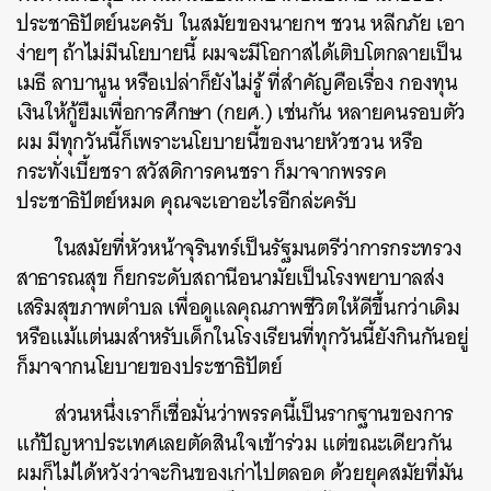
ประชาธิปัตย์นะครับ ในสมัยของนายกฯ ชวน หลีกภัย เอา
SHARE
TWEET
LINE
EMAIL
ง่ายๆ ถ้าไม่มีนโยบายนี้ ผมจะมีโอกาสได้เติบโตกลายเป็น
เมธี ลาบานูน หรือเปล่าก็ยังไม่รู้ ที่สำคัญคือเรื่อง กองทุน
เงินให้กู้ยืมเพื่อการศึกษา (กยศ.) เช่นกัน หลายคนรอบตัว
ผม มีทุกวันนี้ก็เพราะนโยบายนี้ของนายหัวชวน หรือ
กระทั่งเบี้ยชรา สวัสดิการคนชรา ก็มาจากพรรค
ประชาธิปัตย์หมด คุณจะเอาอะไรอีกล่ะครับ
ในสมัยที่หัวหน้าจุรินทร์เป็นรัฐมนตรีว่าการกระทรวง
สาธารณสุข ก็ยกระดับสถานีอนามัยเป็นโรงพยาบาลส่ง
เสริมสุขภาพตำบล เพื่อดูแลคุณภาพชีวิตให้ดีขึ้นกว่าเดิม
หรือแม้แต่นมสำหรับเด็กในโรงเรียนที่ทุกวันนี้ยังกินกันอยู่
ก็มาจากนโยบายของประชาธิปัตย์
ส่วนหนึ่งเราก็เชื่อมั่นว่าพรรคนี้เป็นรากฐานของการ
แก้ปัญหาประเทศเลยตัดสินใจเข้าร่วม แต่ขณะเดียวกัน
ผมก็ไม่ได้หวังว่าจะกินของเก่าไปตลอด ด้วยยุคสมัยที่มัน