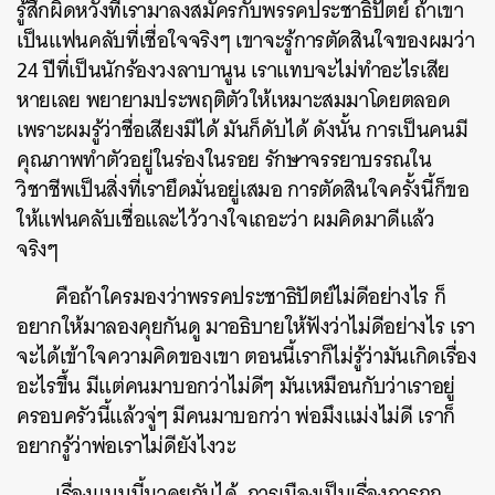
รู้สึกผิดหวังที่เรามาลงสมัครกับพรรคประชาธิปัตย์ ถ้าเขา
เป็นแฟนคลับที่เชื่อใจจริงๆ เขาจะรู้การตัดสินใจของผมว่า
24 ปีที่เป็นนักร้องวงลาบานูน เราแทบจะไม่ทำอะไรเสีย
หายเลย พยายามประพฤติตัวให้เหมาะสมมาโดยตลอด
เพราะผมรู้ว่าชื่อเสียงมีได้ มันก็ดับได้ ดังนั้น การเป็นคนมี
คุณภาพทำตัวอยู่ในร่องในรอย รักษาจรรยาบรรณใน
วิชาชีพเป็นสิ่งที่เรายึดมั่นอยู่เสมอ การตัดสินใจครั้งนี้ก็ขอ
ให้แฟนคลับเชื่อและไว้วางใจเถอะว่า ผมคิดมาดีแล้ว
จริงๆ
คือถ้าใครมองว่าพรรคประชาธิปัตย์ไม่ดีอย่างไร ก็
อยากให้มาลองคุยกันดู มาอธิบายให้ฟังว่าไม่ดีอย่างไร เรา
จะได้เข้าใจความคิดของเขา ตอนนี้เราก็ไม่รู้ว่ามันเกิดเรื่อง
อะไรขึ้น มีแต่คนมาบอกว่าไม่ดีๆ มันเหมือนกับว่าเราอยู่
ครอบครัวนี้แล้วจู่ๆ มีคนมาบอกว่า พ่อมึงแม่งไม่ดี เราก็
อยากรู้ว่าพ่อเราไม่ดียังไงวะ
เรื่องแบบนี้มาคุยกันได้ การเมืองเป็นเรื่องการถก