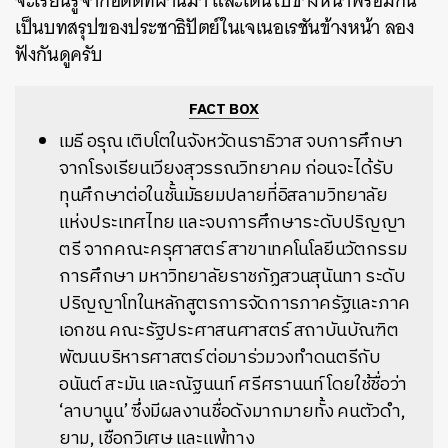
จะเรียนรู้จากอดีตที่ผ่านมา และเดินไปข้างหน้าพร้อมกัน
เป็นบทสรุปของประชาธิปัตย์ในเจเนอเรชันข้างหน้า ลอง
ฟังกันดูครับ
FACT BOX
เมธี อรุณ เติบโตในจังหวัดนราธิวาส จบการศึกษา
จากโรงเรียนเวียงสุวรรณวิทยาคม ก่อนจะได้รับ
ทุนศึกษาต่อในชั้นมัธยมปลายที่อิสลามวิทยาลัย
แห่งประเทศไทย และจบการศึกษาระดับปริญญา
ตรี จากคณะครุศาสตร์ สาขาเทคโนโลยีนวัตกรรม
การศึกษา มหาวิทยาลัยราชภัฏสวนสุนันทา ระดับ
ปริญญาโทในหลักสูตรการจัดการภาครัฐและภาค
เอกชน คณะรัฐประศาสนศาสตร์ สถาบันบัณฑิต
พัฒนบริหารศาสตร์ ต่อมาร่วมวงทำดนตรีกับ
อนันต์ สะมัน และณัฐนนท์ ศรีศรานนท์ โดยใช้ชื่อว่า
‘ลาบานูน’ ซึ่งมีผลงานชื่อดังมากมายทั้ง คนตัวดำ,
ยาม, เชือกวิเศษ และแพ้ทาง