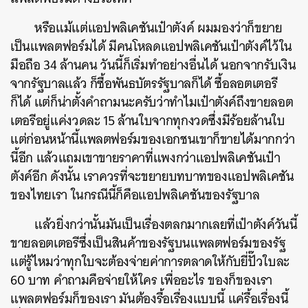
หรือแม้แต่แอปพลิเคชันเป๋าตังค์ ผมมองว่าก็ขยาย
เป็นแพลตฟอร์มได้ มีคนโหลดแอปพลิเคชันเป๋าตังค์ไว้ใน
มือถือ 34 ล้านคน วันนี้ก็เริ่มทำอย่างอื่นได้ นอกจากรับเงิน
จากรัฐบาลแล้ว ก็ซื้อพันธบัตรรัฐบาลก็ได้ ซื้อลอตเตอรี
ก็ได้ แต่ก็น่าตั้งคำถามนะครับว่าทำไมเป๋าตังค์ถึงขายลอต
เตอรีอยู่แค่งวดละ 15 ล้านใบจากทุกงวดซึ่งมีร้อยล้านใบ
แต่ก่อนหน้านี้แพลตฟอร์มของเอกชนเขาก็ขายได้มากกว่า
นี้อีก แล้วแถมเขาขายราคาที่แพงกว่าแอปพลิเคชันเป๋า
ตังค์อีก ดังนั้น เราควรที่จะขยายบทบาทของแอปพลิเคชัน
ของไทยเรา ในกรณีนี้ก็คือแอปพลิเคชันของรัฐบาล
แล้วยิ่งกว่านั้นมันเป็นเรื่องตลกมากเลยที่เป๋าตังค์วันนี้
ขายลอตเตอรีซึ่งเป็นสินค้าของรัฐบนแพลตฟอร์มของรัฐ
แต่รู้ไหมว่าทุกใบจะต้องจ่ายค่าการตลาดให้กับยี่ปั๊วใบละ
60 บาท คำถามคือจ่ายให้ใคร เพื่ออะไร ของก็ของเรา
แพลตฟอร์มก็ของเรา มันต้องรื้อเรื่องแบบนี้ แค่รื้อเรื่องนี้