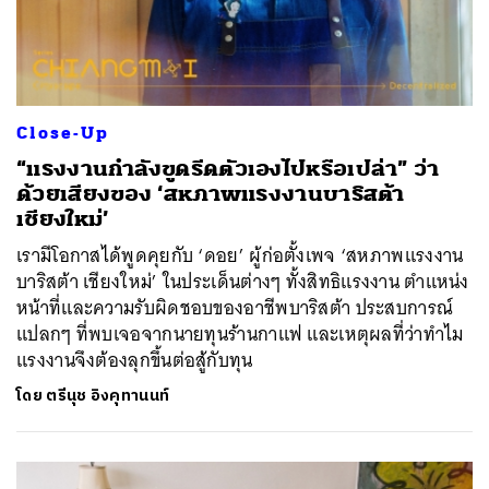
Close-Up
“แรงงานกำลังขูดรีดตัวเองไปหรือเปล่า” ว่า
ด้วยเสียงของ ‘สหภาพแรงงานบาริสต้า
เชียงใหม่’
เรามีโอกาสได้พูดคุยกับ ‘ดอย’ ผู้ก่อตั้งเพจ ‘สหภาพแรงงาน
บาริสต้า เชียงใหม่’ ในประเด็นต่างๆ ทั้งสิทธิแรงงาน ตำแหน่ง
หน้าที่และความรับผิดชอบของอาชีพบาริสต้า ประสบการณ์
แปลกๆ ที่พบเจอจากนายทุนร้านกาแฟ และเหตุผลที่ว่าทำไม
แรงงานจึงต้องลุกขึ้นต่อสู้กับทุน
โดย
ตรีนุช อิงคุทานนท์
ค้นหา
SHARE
TWEET
LINE
EMAIL