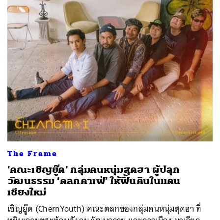
The Frame
‘คณะเชิญยู๊ด’ กลุ่มคนหนุ่มสุดฮา ผู้ปลุก
วัฒนธรรม ‘ตลกคาเฟ่’ ให้ฟื้นคืนในแดน
เชียงใหม่
เชิญยู๊ด (ChernYouth) คณะตลกของกลุ่มคนหนุ่มสุดฮา ที่