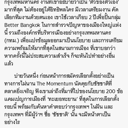
กรุงเทพมหานคร
งานที่เขาอธิบายว่าเป็น
‘
ตัวของตัวเอง
’
มากที่สุด
ไม่ต้องอยู่ใต้อิทธิพลใคร
มีเวลาเตรียมงาน
คัด
เลือกทีมงานด้วยตนเอง
เขาใช้เวลาเกือบ
2
ปีเพื่อปั้นกลุ่ม
Better Bangkok
ในการสำรวจปัญหาของเมืองใหญ่แห่ง
นี้
รวมถึงองค์กรที่บริหารเมืองอย่างกรุงเทพมหานคร
(
กทม
.)
เพื่อแปรข้อมูลออกมาเป็นนโยบาย
และการเตรียม
ความพร้อมให้มากที่สุดในสนามการเมือง
ที่เขาบอกว่า
หากครั้งนี้ไม่ประสบความสำเร็จ
ก็จะหันไปทำอย่างอื่น
แล้ว
บ่ายวันหนึ่ง
ก่อนหน้าการสมัครเลือกตั้งอย่างเป็น
ทางการไม่นาน
The Momentum
นัดคุยกับชัชชาติที่
ตลาดยิ่งเจริญ
ฟังเขาเล่าถึงที่มาที่ไปของนโยบาย
200
ข้อ
แคมเปญการเมืองที่
‘
ทะเยอทะยาน
’
ที่สุดในการเลือกตั้ง
รอบนี้
พร้อมกับค้นหาคำตอบว่ากรุงเทพฯ
ในฝัน
และ
กรุงเทพฯ
ที่มีผู้ว่าฯ
ชื่อ
‘
ชัชชาติ
’
นั้น
จะมีหน้าตาเป็น
อย่างไร