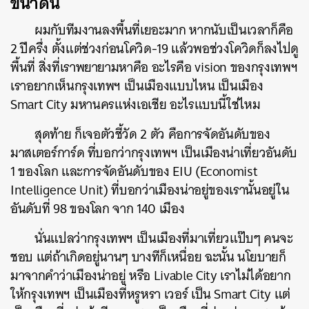
ขนาดนี้
ผมกับทีมงานลงพื้นที่เยอะมาก
หากนับเป็นเวลาก็คือ
2
ปีครึ่ง
ตั้งแต่ช่วงก่อนโควิด
-19
แล้วพอช่วงโควิดก็ลงไปดู
พื้นที่
สิ่งที่เราพยายามหาคือ
อะไรคือ
vision
ของกรุงเทพฯ
เราอยากเห็นกรุงเทพฯ
เป็นเมืองแบบไหน
เป็นเมือง
Smart City
มหานครแห่งเอเชีย
อะไรแบบนี้ใช่ไหม
สุดท้าย
ก็เจอตัวชี้วัด
2
ตัว
คือการจัดอันดับของ
มาสเตอร์การ์ด
ที่บอกว่ากรุงเทพฯ
เป็นเมืองน่าเที่ยวอันดับ
1
ของโลก
และการจัดอันดับของ
EIU (Economist
Intelligence Unit)
ที่บอกว่าเมืองน่าอยู่ของเรานั้นอยู่ใน
อันดับที่
98
ของโลก
จาก
140
เมือง
นั่นแปลว่ากรุงเทพฯ
เป็นเมืองที่มาเที่ยวแป๊บๆ
คนจะ
ชอบ
แต่ถ้าเกิดอยู่นานๆ
บางทีก็เหนื่อย
ฉะนั้น
นโยบายก็
มาจากคำว่าเมืองน่าอยู่
หรือ
Livable City
เราไม่ได้อยาก
ให้กรุงเทพฯ
เป็นเมืองที่หรูหรา
เวอร์
เป็น
Smart City
แต่