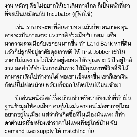
งาน
หลักๆ
คือ
ไม่อยากให้เขาเดินทางไกล
ก็เป็นหน้าที่เรา
ที่จะเป็นเหมือนกับ
Incubator (
ตู้ฟักไข่
)
เช่น
เราอาจจะหาที่ดินตาบอด
แล้วก็หาคนมาลงทุน
อาจจะเป็นการเคหะแห่งชาติ
ร่วมมือกับ
กทม
.
หรือ
หาความร่วมมือกับเอกชนมากขึ้น
ทำ
Land Bank
หาที่ดิน
แล้วก็ปลูกที่อยู่อาศัยคุณภาพดี
ให้
First Jobber
เช่าใน
ราคาไม่แพง
แต่ไม่ใช่ว่าอยู่ตลอด
ให้อยู่เฉพาะ
5
ปี
อยู่ใกล้
งาน
ลดค่าใช้จ่ายในการเดินทาง
ให้มีคุณภาพชีวิตที่ดี
ให้
สามารถเดินไปทำงานได้
พอเขาแข็งแรงขึ้น
เขาก็เอาเงิน
ก้อนนี้ไปผ่อนบ้าน
พร้อมก็ออก
ให้คนใหม่เวียนเข้ามา
อีกส่วนหนึ่งลิสต์เรื่องบ้านเช่า
หรือว่าห้องเช่าที่ทำเป็น
ฐานข้อมูลให้คนเลือก
คนรุ่นใหม่หลายคนไม่อยากอยู่ไกล
อยากอยู่ในเมือง
แต่ว่าถ้าเกิดซื้อที่ในเมืองมันแพง
ก็ทำ
ดาต้าเบสเรื่องห้องเช่าราคาไม่แพงที่อยู่ใกล้บ้าน
จับ
demand
และ
supply
ให้
matching
กัน