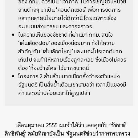
ของ
กทม
.
ควรเป็น
‘
เจ้าภาพ
’
ในการเชิญชวนหน่วย
งานต่างๆ
มาเป็น
‘
คอนดักเตอร์
’
เพื่อการจัดการ
หลากหลายนโยบายได้ดีกว่านี้
โดยเฉพาะเรื่อง
ระบบขนส่งมวลชน
และการจราจร
ในความเห็นของชัชชาติ
ที่ผ่านมา
กทม
.
สนใจ
‘
เส้นเลือดฝอย
’
ของเมืองน้อยมาก
ทั้งให้ความ
สำคัญกับ
‘
เส้นเลือดใหญ่
’
และเมกะโปรเจกต์มาก
เกินไป
จนทำให้หลายเรื่องถูกละเลย
ซึ่งเมืองไม่ควร
ต้อง
‘
ทิ้งขว้างใคร
’
ไว้มากขนาดนี้
โครงการ
2
ล้านล้านบาทเมื่อครั้งดำรงตำแหน่ง
รัฐมนตรี
เป็นสิ่งย้ำเตือนเขาเสมอว่า
เวลาเป็นของมี
ค่า
และอย่าปล่อยเวลาให้สูญเปล่า
เดือนตุลาคม
2555
ผมจำได้ว่า
เคยคุยกับ
‘
ชัชชาติ
สิทธิพันธุ์
’
สมัยที่เขายังเป็น
‘
รัฐมนตรีช่วยว่าการกระทรวง