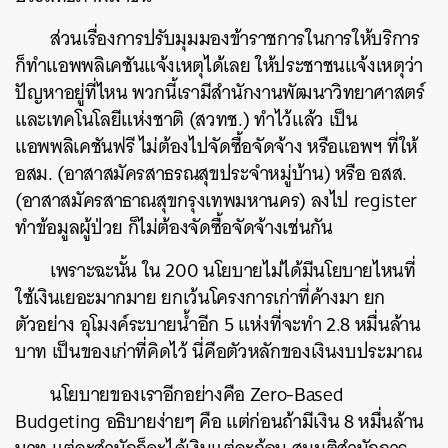
ส่วนเรื่องการปรับมุมมองข้าราชการในการให้บริการ
ก็ทำแอพพลิเคชันแจ้งเหตุได้เลย
ให้ประชาชนแจ้งเหตุว่า
ปัญหาอยู่ที่ไหน
พวกนี้เรามีสำนักงานพัฒนาวิทยาศาสตร์
และเทคโนโลยีแห่งชาติ
(
สวทช
.)
ทำไว้แล้ว
เป็น
แอพพลิเคชันฟรี
ไม่ต้องไปจัดซื้อจัดจ้าง
หรือแอพฯ ที่ให้
อสม
. (
อาสาสมัครสาธรณสุขประจำหมู่บ้าน
)
หรือ
อสส
.
(
อาสาสมัครสาธาณสุขกรุงเทพมหานคร
)
ลงไป
register
ทำข้อมูลผู้ป่วย
ก็ไม่ต้องจัดซื้อจัดจ้างเช่นกัน
เพราะฉะนั้น
ใน
200
นโยบายไม่ได้มีนโยบายไหนที่
ใช้เงินเยอะมากมาย
ยกเว้นโครงการเก่าที่ค้างมา
ยก
ตัวอย่าง
อุโมงค์ระบายน้ำอีก
5
แห่งที่จะทำ
2.8
หมื่นล้าน
บาท
เป็นของเก่าที่คิดไว้
นี่คือตัวหลักของเงินงบประมาณ
นโยบายของเราอีกอย่างคือ
Zero-Based
Budgeting
อธิบายง่ายๆ
คือ
แต่ก่อนถ้ามีเงิน
8
หมื่นล้าน
ค้นหา