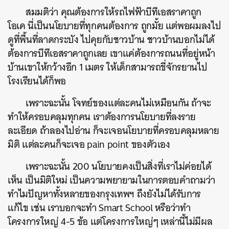
สมมติว่า
คุณต้องการให้รถไฟฟ้าบีทีเอสราคาถูก
โอเค
นี่เป็นนโยบายที่ทุกคนต้องการ
ถูกมั้ย
แต่พอผมลงไป
ดูที่พื้นที่ลาดกระบัง
ไปคุยกับชาวบ้าน
ชาวบ้านบอกไม่ได้
ต้องการบีทีเอสราคาถูกเลย
เขาแค่ต้องการถนนที่อยู่หน้า
บ้านเขาให้กว้างอีก
1
เมตร
ให้เด็กสามารถขี่จักรยานไป
โรงเรียนได้ก็พอ
เพราะฉะนั้น
โจทย์ของแต่ละคนไม่เหมือนกัน
ถ้าจะ
ทำให้ครอบคลุมทุกคน
เราต้องการนโยบายที่ลงราย
ละเอียด
ถ้าลองไปอ่าน
ก็จะเจอนโยบายที่ครอบคลุมหลาย
มิติ
แต่ละคนก็จะเจอ
pain point
ของตัวเอง
เพราะฉะนั้น
200
นโยบายคงเป็นสิ่งที่เราไม่ค่อยได้
เห็น
เป็นมิติใหม่
เป็นความพยายามในการตอบคำถามว่า
ทำไมปัญหาทั้งหลายของกรุงเทพฯ
ถึงยังไม่ได้รับการ
แก้ไข
เช่น
เราบอกจะทำ
Smart School
หรือว่าทำ
โครงการใหญ่
4-5
ข้อ
แต่โครงการใหญ่ๆ
เหล่านี้ไม่มีผล