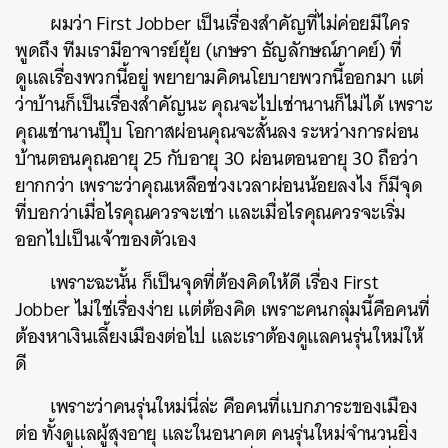
ผมว่า
First Jobber
เป็นเรื่องสำคัญที่ไม่ค่อยมีใคร
พูดถึง
ทีมเรามีอาจารย์ยุ้ย
(
เกษรา
ธัญลักษณ์ภาคย์
)
ที่
ดูแลเรื่องพวกนี้อยู่
พยายามคิดนโยบายพวกนี้ออกมา
แต่
ว่าบ้านก็เป็นเรื่องสำคัญนะ
คุณจะไปเช่านานก็ไม่ได้
เพราะ
คุณเช่านานปุ๊บ
โอกาสผ่อนคุณจะสั้นลง
ระหว่างการผ่อน
บ้านตอนคุณอายุ
25
กับอายุ
30
ผ่อนตอนอายุ
30
ถือว่า
ยากกว่า
เพราะว่าคุณเหลือช่วงเวลาผ่อนน้อยลงไง
ก็มีจุด
ที่บอกว่าเมื่อไรคุณควรจะเช่า
และเมื่อไรคุณควรจะเริ่ม
ออกไปเป็นเจ้าของตัวเอง
เพราะฉะนั้น
ก็เป็นจุดที่ต้องคิดให้ดี
เรื่อง
First
Jobber
ไม่ใช่เรื่องง่าย
แต่ต้องคิด
เพราะคนกลุ่มนี้คือคนที่
ต้องหาเงินเลี้ยงเมืองต่อไป
และเราต้องดูแลคนรุ่นใหม่ให้
ดี
เพราะว่าคนรุ่นใหม่นี่ล่ะ
คือคนที่แบกภาระของเมือง
ต่อ
ทั้งดูแลผู้สุงอายุ
และในอนาคต
คนรุ่นใหม่จำนวนยิ่ง