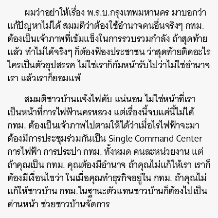
ผมว่าอย่าให้เรื่อง
พ
.
ร
.
บ
.
กรุงเทพมหานคร
มาบอกว่า
แก้ปัญหาไม่ได้
สมมติว่าต้องใช้อำนาจคนอื่นจริงๆ
กทม
.
ต้องเป็นเจ้าภาพที่เข้มแข็งในการรวบรวมกำลัง
ถ้าสุดท้าย
แล้ว
ทำไม่ได้จริงๆ
ก็ต้องฟ้องประชาชน
ว่าสุดท้ายติดอะไร
ใครเป็นตัวอุปสรรค
ไม่ใช่เราก็ก้มหน้ารับไปว่าไม่ใช่อำนาจ
เรา
แล้วเราก็ยอมแพ้
สมมติชาวบ้านแจ้งไฟดับ
แน่นอน
ไม่ใช่หน้าที่เรา
เป็นหน้าที่การไฟฟ้านครหลวง
แต่เรื่องนี้จบแค่นี้ไม่ได้
กทม
.
ต้องเป็นเจ้าภาพไปตามให้ได้ว่าเมื่อไรไฟฟ้าจะมา
ต้องมีการประชุมร่วมกันเป็น
Single Command Center
การไฟฟ้า
การประปา
กทม
.
ทั้งหมด
คนละหน่วยงาน
แต่
ถ้าคุณเป็น
กทม
.
คุณต้องมีอำนาจ
ถ้าคุณไม่แก้ให้เรา
เราก็
ต้องมีเงื่อนไขว่า
ในเมื่อคุณทำธุรกิจอยู่ใน
กทม
.
ถ้าคุณไม่
แก้ให้ชาวบ้าน
กทม
.
ในฐานะตัวแทนชาวบ้านก็ต้องไปเป็น
ด่านหน้า
ช่วยชาวบ้านจัดการ