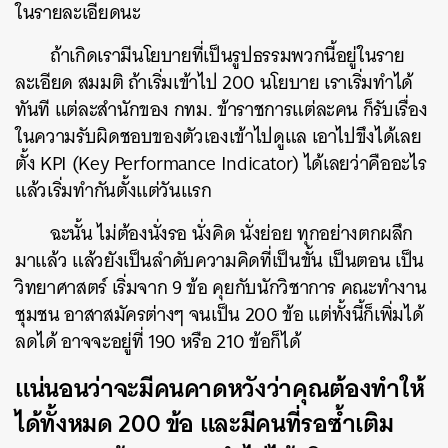
ในรายละเอียดนะ
ถ้าเกิดเรามีนโยบายที่เป็นรูปธรรมพวกนี้อยู่ในราย
ละเอียด
สมมติ
ถ้าเริ่มเข้าไป
200
นโยบาย
เราเริ่มทำได้
ทันที
แต่ละสำนักของ
กทม
.
ข้าราชการแต่ละคน
ก็รับเรื่อง
ในความรับผิดชอบของตัวเองเข้าไปดูแล
เอาไปขึงได้เลย
ตั้ง
KPI (Key Performance Indicator)
ได้เลยว่าคืออะไร
แล้วเริ่มทำกันตั้งแต่วันแรก
ฉะนั้น
ไม่ต้องนั่งรอ
นั่งคิด
นั่งย่อย
ทุกอย่างตกผลึก
มาแล้ว
แล้วยังเป็นลำดับความคิดที่เป็นขั้น
เป็นตอน
เป็น
วิทยาศาสตร์
เริ่มจาก
9
ข้อ
คุยกับนักวิชาการ
คณะทำงาน
ชุมชน
อาสาสมัครต่างๆ
จนเป็น
200
ข้อ
แต่ทั้งนี้ก็เพิ่มได้
ลดได้
อาจจะอยู่ที่
190
หรือ
210
ข้อก็ได้
แน่นอนว่าจะมีคนคาดหวังว่าคุณต้องทำให้
ได้ทั้งหมด
200
ข้อ
และมีคนที่รอซ้ำเติม