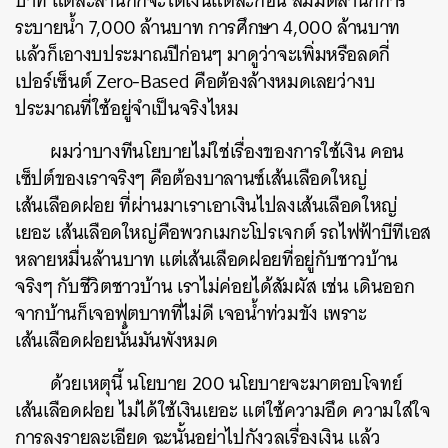
บาท
แต่ละสำนักก็จะได้เงินแต่ละก้อน
สมมติ
สำนักการ
ระบายน้ำ
7,000
ล้านบาท
การศึกษา
4,000
ล้านบาท
SHARE
TWEET
LINE
EMAIL
แล้วก็เอางบประมาณปีก่อนๆ
มาดูว่าจะเพิ่มหรือลดกี่
เปอร์เซ็นต์
Zero-Based
คือต้องล้างหมดเลยว่างบ
ประมาณที่ใช้อยู่จำเป็นจริงไหม
ผมว่าบางทีนโยบายไม่ใช่เรื่องของการใช้เงิน
คอน
เซ็ปต์ของเราจริงๆ
คือต้องบาลานซ์เส้นเลือดใหญ่
เส้นเลือดฝอย
ที่ผ่านมาเราเอาเงินไปลงเส้นเลือดใหญ่
เยอะ
เส้นเลือดใหญ่คือพวกเมกะโปรเจกต์
รถไฟฟ้าบีทีเอส
หลายหมื่นล้านบาท
แต่เส้นเลือดฝอยที่อยู่กับชาวบ้าน
จริงๆ
กับชีวิตชาวบ้าน
เราไม่ค่อยได้สัมผัส
เช่น
เดินออก
จากบ้านก็เจอฟุตบาทที่ไม่ดี
เจอน้ำท่วมขัง
เพราะ
เส้นเลือดฝอยนั้นมันพังหมด
ด้วยเหตุนี้
นโยบาย
200
นโยบายจะมาตอบโจทย์
เส้นเลือดฝอย
ไม่ได้ใช้เงินเยอะ
แต่ใช้ความอึด
ความใส่ใจ
การลงรายละเอียด
ฉะนั้น
อย่าไปกังวลเรื่องเงิน
แล้ว