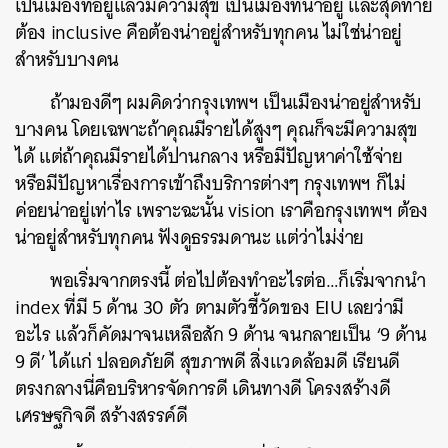
เป็นเมืองที่อยู่แล้วมีความสุข
เป็นเมืองที่น่าอยู่
และสุดท้าย
ต้อง
inclusive
คือต้องน่าอยู่สำหรับทุกคน
ไม่ใช่น่าอยู่
สำหรับบางคน
ถ้ามองดีๆ
ผมคิดว่ากรุงเทพฯ
เป็นเมืองน่าอยู่สำหรับ
บางคน
โดยเฉพาะถ้าคุณมีรายได้สูงๆ
คุณก็จะมีความสุข
ได้
แต่ถ้าคุณมีรายได้ปานกลาง
หรือมีปัญหาค่าใช้จ่าย
หรือมีปัญหาเรื่องการเข้าถึงบริการต่างๆ
กรุงเทพฯ
ก็ไม่
ค่อยน่าอยู่เท่าไร
เพราะฉะนั้น
vision
เราคือกรุงเทพฯ
ต้อง
น่าอยู่สำหรับทุกคน
ฟังดูธรรมดานะ
แต่ว่าไม่ง่าย
พอเริ่มจากตรงนี้
ต่อไปต้องทำอะไรต่อ
…
ก็เริ่มจากนำ
index
ที่มี
5
ด้าน
30
ตัว
ตามตัวชี้วัดของ
EIU
เลยว่ามี
อะไร
แล้วก็คัดมาจนเหลือสัก
9
ด้าน
จนกลายเป็น
‘9
ด้าน
9
ดี
’
ได้แก่
ปลอดภัยดี
สุขภาพดี
สิ่งแวดล้อมดี
เรียนดี
ตรงกลางนี่คือบริหารจัดการดี
เดินทางดี
โครงสร้างดี
เศรษฐกิจดี
สร้างสรรค์ดี