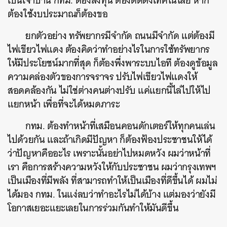
เป็นเจ้าบ้าน
กทม
.
ต้องลงทุน
ต้องติดตั้งเทคโนโลยี
หาก
ต้องใช้งบประมาณก็ต้องขอ
ยกตัวอย่าง
ทรัพยากรมีจำกัด
ถนนมีจำกัด
แต่ต้องมี
ไฟเขียวไฟแดง
ต้องคิดว่าทำอย่างไรในการใช้ทรัพยากร
ให้มีประโยชน์มากที่สุด
ก็ต้องพึ่งพาระบบไอที
ต้องดูข้อมูล
ความคล่องตัวของการจราจร
ปรับไฟเขียวไฟแดงให้
สอดคล้องกัน
ไม่ใช่ต่างคนต่างปรับ
แค่แยกนี้ไล่ไปให้ไป
แยกหน้า
เพื่อที่จะได้หมดภาระ
กทม
.
ต้องทำหน้าที่เสมือนคอนดักเตอร์ให้ทุกคนเล่น
ไปด้วยกัน
และถ้าเกิดมีปัญหา
ก็ต้องฟ้องประชาชนให้ได้
ว่าปัญหาคืออะไร
เพราะนั้นอย่าไปหมดหวัง
ผมว่าหน้าที่
เรา
คือการสร้างความหวังให้กับประชาชน
ผมว่ากรุงเทพฯ
เป็นเมืองที่มีพลัง
ที่สามารถทำให้เป็นเมืองที่ดีขึ้นได้
ผมไม่
ได้มอง
กทม
.
ในแง่ลบว่าทำอะไรไม่ได้บ้าง
แต่มองว่ายังมี
โอกาสเยอะแยะเลยในการร่วมกันทำให้มันดีขึ้น