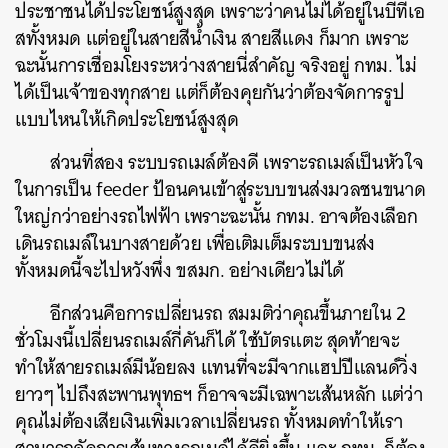
ประชาชนได้ประโยชน์สูงสุด
เพราะว่าคนไม่ได้อยู่ในบีทีเอ
สทั้งหมด
แต่อยู่ในสายสีน้ำเงิน
สายสีแดง
ก็มาก
เพราะ
ฉะนั้น
การเชื่อมโยงระหว่างสายนี่สำคัญ
จริงอยู่
กทม
.
ไม่
ได้เป็นเจ้าของทุกสาย
แต่ก็ต้องคุยกันว่าต้องจัดการรูป
แบบไหนให้เกิดประโยชน์สูงสุด
ส่วนที่สอง
ระบบรถเมล์ต้องดี
เพราะรถเมล์เป็นหัวใจ
ในการเป็น
feeder
ป้อนคนเข้าสู่ระบบขนส่งมวลชนขนาด
ใหญ่กว่าอย่างรถไฟฟ้า
เพราะฉะนั้น
กทม
.
อาจต้องเลือก
เดินรถเมล์ในบางสายด้วย
เพื่อเติมเต็มระบบขนส่ง
ทั้งหมดนี้จะไปหวังพึ่ง
ขสมก
.
อย่างเดียวไม่ได้
อีกส่วนคือการเปลี่ยนรถ
สมมติว่าคุณขึ้นภายใน
2
ชั่วโมงนี้เปลี่ยนรถเมล์กี่คันก็ได้
ใช้บัตรแตะ
สุดท้ายจะ
ทำให้สายรถเมล์มีน้อยลง
แทนที่จะมีจากแฮปปีแลนด์วิ่ง
ยาวๆ
ไปถึงสะพานพุทธฯ
ก็อาจจะมีเฉพาะเส้นหลัก
แต่ว่า
คุณไม่ต้องเสียเงินเพิ่มเวลาเปลี่ยนรถ
ทั้งหมดทำให้เรา