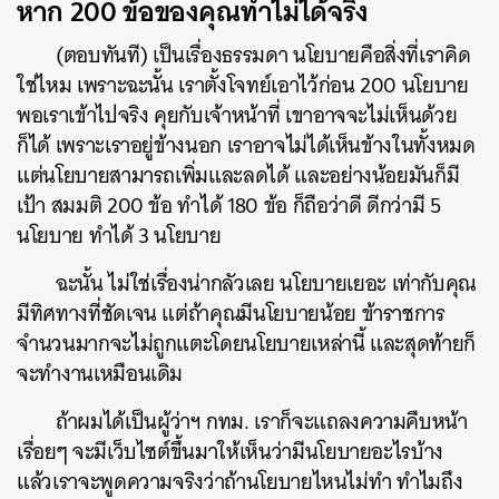
หาก
200
ข้อของคุณทำไม่ได้จริง
(
ตอบทันที
)
เป็นเรื่องธรรมดา
นโยบายคือสิ่งที่เราคิด
ใช่ไหม
เพราะฉะนั้น
เราตั้งโจทย์เอาไว้ก่อน
200
นโยบาย
พอเราเข้าไปจริง
คุยกับเจ้าหน้าที่
เขาอาจจะไม่เห็นด้วย
ก็ได้
เพราะเราอยู่ข้างนอก
เราอาจไม่ได้เห็นข้างในทั้งหมด
แต่นโยบายสามารถเพิ่มและลดได้
และอย่างน้อยมันก็มี
เป้า
สมมติ
200
ข้อ
ทำได้
180
ข้อ
ก็ถือว่าดี
ดีกว่ามี
5
นโยบาย
ทำได้
3
นโยบาย
ฉะนั้น
ไม่ใช่เรื่องน่ากลัวเลย
นโยบายเยอะ
เท่ากับคุณ
มีทิศทางที่ชัดเจน
แต่ถ้าคุณมีนโยบายน้อย
ข้าราชการ
จำนวนมากจะไม่ถูกแตะโดยนโยบายเหล่านี้
และสุดท้ายก็
จะทำงานเหมือนเดิม
ถ้าผมได้เป็นผู้ว่าฯ
กทม
.
เราก็จะแถลงความคืบหน้า
เรื่อยๆ
จะมีเว็บไซต์ขึ้นมาให้เห็นว่ามีนโยบายอะไรบ้าง
แล้วเราจะพูดความจริงว่าถ้านโยบายไหนไม่ทำ
ทำไมถึง