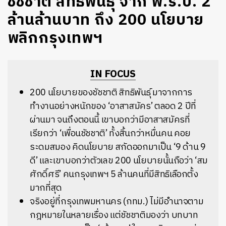
ชัชชาติ สิทธิพันธ์ุ จาก พ.ร.บ. 2
ล้านล้านบาท ถึง 200 นโยบาย
พลิกกรุงเทพฯ
IN FOCUS
200
นโยบายของชัชชาติ
สิทธิพันธ์ุ
มาจากการ
ทำงานอย่างหนักของ
‘
อาสาสมัคร
’
ตลอด
2
ปีที่
ผ่านมา
จนถึงตอนนี้
เขาบอกว่ามีอาสาสมัครที่
เรียกว่า
‘
เพื่อนชัชชาติ
’
ทั้งสิ้นกว่าหมื่นคน
คอย
ระดมสมอง
คิดนโยบาย
สกัดออกมาเป็น
‘9
ด้าน
9
ดี
’
และเขาบอกว่าตัวเลข
200
นโยบายนั้นถือว่า
‘
สม
ศักดิ์ศรี
’
คนกรุงเทพฯ
5
ล้านคนที่มีสิทธิเลือกตั้ง
มากที่สุด
จริงอยู่ที่กรุงเทพมหานคร
(
กทม
.)
ไม่มีอำนาจตาม
กฎหมายในหลายเรื่อง
แต่ชัชชาติมองว่า
บทบาท