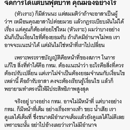
จัดการได้แต่บนฟุตบาท
คุณมองอย่างไร
(
หัวเราะ
)
ก็มีส่วนนะ
แต่สมมติว่าถ้าจะอาสาเป็นผู้
ว่าฯ
เหมือนคุณอาสาไปต่อยมวย
แล้วกฎระเบียบมันไม่ได้
เรื่อง
แต่คุณก็ต้องต่อยใช่ไหม
(
หัวเราะ
)
ผมว่าบางอย่าง
มันก็เป็นเงื่อนไขที่ต้องยอมรับ
ถ้าเกิดมีอำนาจไม่พอ
เรา
อาจจะแนะนำได้
แต่มันไม่ใช่หน้าที่เราไปเปลี่ยน
เพราะพระราชบัญญัติคือหน้าที่ของสภาฯ
ในการ
แก้ไข
สิ่งที่ทำได้คือ
กทม
.
ต้องแนะนำว่า
อะไรคือสิ่งที่ควร
ต้องปรับเปลี่ยน
แต่เราไม่จำเป็นต้องยอมจำนนกับเงื่อนไข
เหล่านี้
คือถ้ารับอาสา
คงจะต้องเรียนรู้เงื่อนไข
แล้วก็
พยายามทำตรงนี้ให้มีประสิทธิภาพสูงสุด
จริงอยู่
บางอย่าง
กทม
.
อาจไม่มีหน้าที่
แต่บางอย่าง
กทม
.
ก็มีหน้าที่เต็ม
อย่างเรื่องทางเท้า
ขยะ
น้ำเสีย
เรา
ดูแลได้เต็มที่
ซึ่งขนาดมีอำนาจเต็มแล้วยังดูแลได้ไม่ดีเลย
เพราะฉะนั้น
อย่าไปอ้างเลยว่าเราไม่มีอำนาจ