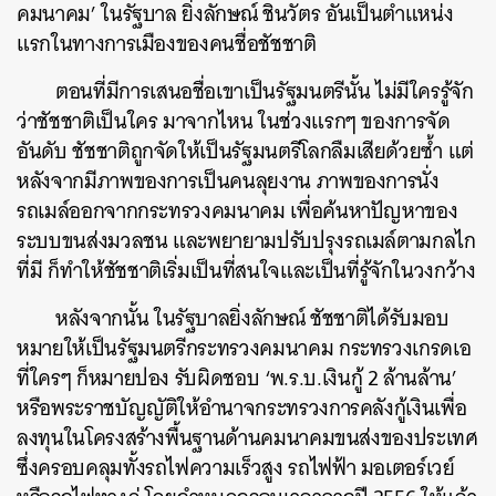
คมนาคม
’
ในรัฐบาล
ยิ่งลักษณ์
ชินวัตร
อันเป็นตำแหน่ง
แรกในทางการเมืองของคนชื่อชัชชาติ
ตอนที่มีการเสนอชื่อเขาเป็นรัฐมนตรีนั้น
ไม่มีใครรู้จัก
ว่าชัชชาติเป็นใคร
มาจากไหน
ในช่วงแรกๆ
ของการจัด
อันดับ
ชัชชาติถูกจัดให้เป็นรัฐมนตรีโลกลืมเสียด้วยซ้ำ
แต่
หลังจากมีภาพของการเป็นคนลุยงาน
ภาพของการนั่ง
รถเมล์ออกจากกระทรวงคมนาคม
เพื่อค้นหาปัญหาของ
ระบบขนส่งมวลชน
และพยายามปรับปรุงรถเมล์ตามกลไก
ที่มี
ก็ทำให้ชัชชาติเริ่มเป็นที่สนใจและเป็นที่รู้จักในวงกว้าง
หลังจากนั้น
ในรัฐบาลยิ่งลักษณ์
ชัชชาติได้รับมอบ
หมายให้เป็นรัฐมนตรีกระทรวงคมนาคม
กระทรวงเกรดเอ
ที่ใครๆ
ก็หมายปอง
รับผิดชอบ
‘
พ
.
ร
.
บ
.
เงินกู้
2
ล้านล้าน
’
หรือพระราชบัญญัติให้อำนาจกระทรวงการคลังกู้เงินเพื่อ
ลงทุนในโครงสร้างพื้นฐานด้านคมนาคมขนส่งของประเทศ
ซึ่งครอบคลุมทั้งรถไฟความเร็วสูง
รถไฟฟ้า
มอเตอร์เวย์