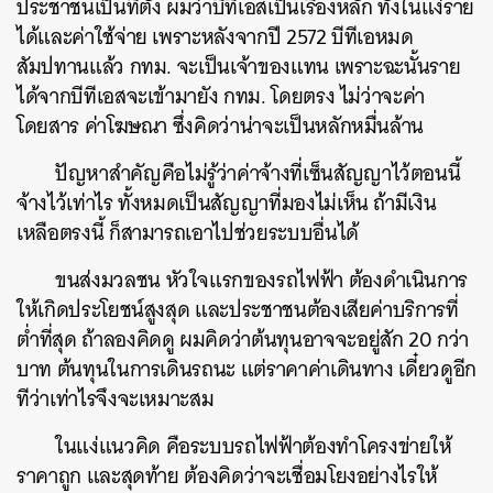
ประชาชนเป็นที่ตั้ง
ผมว่าบีทีเอสเป็นเรื่องหลัก
ทั้งในแง่ราย
ได้และค่าใช้จ่าย
เพราะหลังจากปี
2572
บีทีเอหมด
สัมปทานแล้ว
กทม
.
จะเป็นเจ้าของแทน
เพราะฉะนั้นราย
ได้จากบีทีเอสจะเข้ามายัง
กทม
.
โดยตรง
ไม่ว่าจะค่า
โดยสาร
ค่าโฆษณา
ซึ่งคิดว่าน่าจะเป็นหลักหมื่นล้าน
ปัญหาสำคัญคือไม่รู้ว่าค่าจ้างที่เซ็นสัญญาไว้ตอนนี้
จ้างไว้เท่าไร
ทั้งหมด
เป็นสัญญาที่มองไม่เห็น
ถ้ามีเงิน
เหลือตรงนี้
ก็สามารถเอาไปช่วยระบบอื่นได้
ขนส่งมวลชน
หัวใจแรกของรถไฟฟ้า
ต้องดำเนินการ
ให้เกิดประโยชน์สูงสุด
และประชาชนต้องเสียค่าบริการที่
ต่ำที่สุด
ถ้าลองคิดดู
ผมคิดว่าต้นทุนอาจจะอยู่สัก
20
กว่า
บาท
ต้นทุนในการเดินรถนะ
แต่ราคาค่าเดินทาง
เดี๋ยวดูอีก
ทีว่าเท่าไรจึงจะเหมาะสม
ในแง่แนวคิด
คือระบบรถไฟฟ้าต้องทำโครงข่ายให้
ราคาถูก
และสุดท้าย
ต้องคิดว่าจะเชื่อมโยงอย่างไรให้