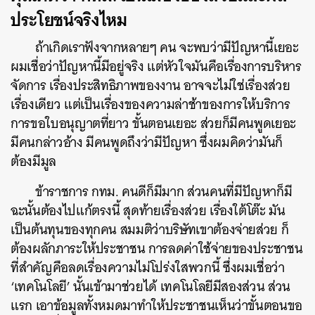
ประโยชน์
จริงไหม
ถ้าเกิดเราฟังจากหลายๆ
คน
จะพบว่ามีปัญหานี้เยอะ
ผมเชื่อว่าปัญหานี้มีอยู่จริง
แต่หัวใจมันคือเรื่องการบริหาร
จัดการ
เรื่องประสิทธิภาพของงาน
อาจจะไม่ใช่เรื่องส่วย
เรื่องเดียว
แต่เป็นเรื่องของความล่าช้าของการให้บริการ
การขอใบอนุญาตที่ยาว
ขั้นตอนเยอะ
ส่วยก็มีคนพูดเยอะ
มีคนกล่าวอ้าง
มีคนพูดถึงว่ามีปัญหา
ซึ่งผมคิดว่ามันก็
ต้องมีมูล
ข้าราชการ
กทม
.
คนดีก็มีมาก
ส่วนคนที่มีปัญหาก็มี
ฉะนั้น
ต้องไปแก้ตรงนี้
สุดท้ายเรื่องส่วย
เรื่องใต้โต๊ะ
มัน
เป็นต้นทุนของทุกคน
สมมติว่าบริษัทเขาต้องจ่ายส่วย
ก็
ต้องผลักภาระให้ประชาชน
การลดค่าใช้จ่ายของประชาชน
ที่สำคัญคือลดเรื่องความไม่โปร่งใสพวกนี้
ซึ่งผมเชื่อว่า
‘
เทคโนโลยี
’
นั้นเข้ามาช่วยได้
เทคโนโลยีมีสองส่วน
ส่วน
แรก
เอาข้อมูลทั้งหมดมาทำให้ประชาชนเห็นว่าขั้นตอนขอ