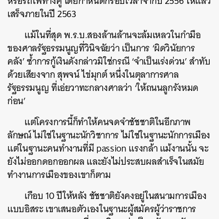
หรือรถไฟทางคู่
โดยกำหนดกรอบเวลาจากปี
2556
ให้แล้ว
เสร็จภายในปี
2563
แม้ในที่สุด
พ
.
ร
.
บ
.
สองล้านล้านจะล้มเหลวในกำมือ
ของศาลรัฐธรรมนูญที่วินิจฉัยว่า
เป็นการ
‘
ผิดวินัยการ
คลัง
’
ซ้ำการกู้เงินดังกล่าวมิใช่กรณี
‘
จำเป็นเร่งด่วน
’
สำทับ
ด้วยเสียงจาก
สุพจน์
ไข่มุกต์
หนึ่งในตุลาการศาล
รัฐธรรมนูญ
ที่เอ่ยวาทะกลางศาลว่า
‘
ให้ถนนลูกรังหมด
ก่อน
’
แต่โครงการนี้ก็ทำให้คนจดจำชัชชาติในอีกภาพ
ลักษณ์
ไม่ใช่ในฐานะนักวิชาการ
ไม่ใช่ในฐานะนักการเมือง
แต่ในฐานะคนทำงานที่มี
passion
แรงกล้า
แม้งานนั้น
จะ
ยังไม่ออกดอกออกผล
และยังไม่ประสบผลสำเร็จในสมัย
ทำงานการเมืองของเขาก็ตาม
เกือบ
10
ปีให้หลัง
ชัชชาติยังคงอยู่ในสนามการเมือง
แบบอิสระ
เขาเสนอตัวเองในฐานะผู้สมัครผู้ว่าราชการ