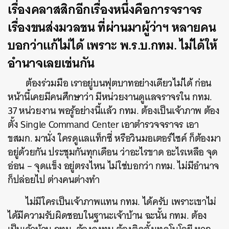
เรื่องคลาสสิกอีกเรื่องหนึ่งคือการจราจร
เรื่องขนส่งมวลชน
ที่ผ่านมาผู้ว่าฯ
หลายคน
บอกว่าแก้ไม่ได้
เพราะ
พ
.
ร
.
บ
.
กทม
.
ไม่ได้ให้
อำนาจเลยเช่นกัน
ต้องร่วมมือ
เราอยู่บนฟุตบาทอย่างเดียวไม่ได้
ก่อน
หน้านี้เคยมีคนศึกษาว่า
มีหน่วยงานดูแลจราจรใน
กทม
.
37
หน่วยงาน
พอรู้อย่างนี้แล้ว
กทม
.
ต้องเป็นเจ้าภาพ
ต้อง
ตั้ง
Single Command Center
เอาตำรวจจราจร
เอา
ขสมก
.
มานั่ง
ใครดูแลแท็กซี่
หรือวินมอเตอร์ไซค์
ก็ต้องมา
อยู่ด้วยกัน
ประชุมกันทุกเดือน
ว่าอะไรขาด
อะไรเหลือ
จุด
อ่อน
–
จุดแข็ง
อยู่ตรงไหน
ไม่ใช่บอกว่า
กทม
.
ไม่มีอำนาจ
ก็ปล่อยไป
ต่างคนต่างทำ
ไม่มีใครเป็นเจ้าภาพแทน
กทม
.
ได้ครับ
เพราะเขาไม่
ได้มีความรับผิดชอบในฐานะเจ้าบ้าน
ฉะนั้น
กทม
.
ต้อง