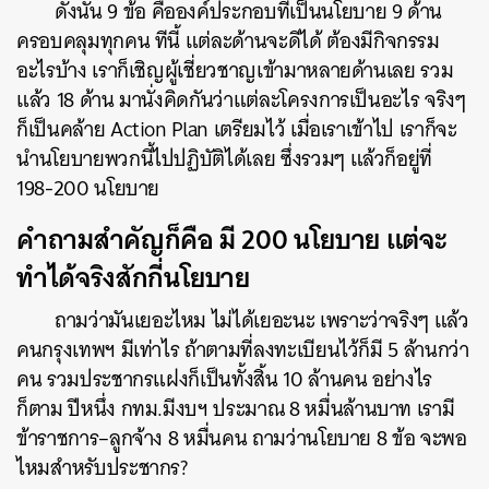
ดังนั้น
9
ข้อ
คือองค์ประกอบที่เป็นนโยบาย
9
ด้าน
ครอบคลุมทุกคน
ทีนี้
แต่ละด้านจะดีได้
ต้องมีกิจกรรม
อะไรบ้าง
เราก็เชิญผู้เชี่ยวชาญเข้ามาหลายด้านเลย
รวม
แล้ว
18
ด้าน
มานั่งคิดกันว่าแต่ละโครงการเป็นอะไร
จริงๆ
ก็เป็นคล้าย
Action Plan
เตรียมไว้
เมื่อเราเข้าไป
เราก็จะ
นำนโยบายพวกนี้ไปปฏิบัติได้เลย
ซึ่งรวมๆ
แล้วก็อยู่ที่
198-200
นโยบาย
คำถามสำคัญก็คือ
มี
200
นโยบาย
แต่จะ
ทำได้จริงสักกี่นโยบาย
ถามว่ามันเยอะไหม
ไม่ได้เยอะนะ
เพราะว่าจริงๆ
แล้ว
คนกรุงเทพฯ
มีเท่าไร
ถ้าตามที่ลงทะเบียนไว้ก็มี
5
ล้านกว่า
คน
รวมประชากรแฝงก็เป็นทั้งสิ้น
10
ล้านคน
อย่างไร
ก็ตาม
ปีหนึ่ง
กทม
.
มีงบฯ
ประมาณ
8
หมื่นล้านบาท
เรามี
ข้าราชการ
–
ลูกจ้าง
8
หมื่นคน
ถามว่านโยบาย
8
ข้อ
จะพอ
ไหมสำหรับประชากร
?