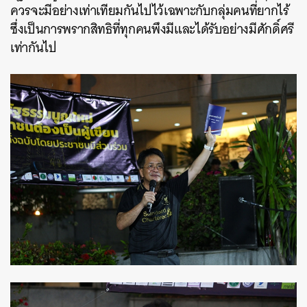
ควรจะมีอย่างเท่าเทียมกันไปไว้เฉพาะกับกลุ่มคนที่ยากไร้
ค้นหา
ซึ่งเป็นการพรากสิทธิที่ทุกคนพึงมีและได้รับอย่างมีศักดิ์ศรี
SHARE
TWEET
LINE
EMAIL
เท่ากันไป