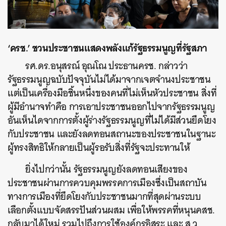
‘ครช.’ ชวนประชาชนแสดงพลังแก้รัฐธรรมนูญที่รัฐสภา
รศ.ดร.อนุสรณ์ อุณโณ ประธานครช. กล่าวว่า
รัฐธรรมนูญฉบับปัจจุบันไม่ได้มาจากเจตจำนงประชาชน
แต่เป็นเครื่องมือชิ้นหนึ่งของคนที่ไม่เห็นหัวประชาชน สิ่งที่
ผู้มีอำนาจทำคือ การเอาประชาชนออกไปจากรัฐธรรมนูญ
อันเห็นไดจากการตั้งผู้ร่างรัฐธรรมนูญที่ไม่ได้มีส่วนยึดโยง
กับประชาชน และยังลดทอนสถานะของประชาชนในฐานะ
ผู้ทรงสิทธิให้กลายเป็นผู้รอรับสิ่งที่รัฐจะประทานให้
ยิ่งไปกว่านั้น รัฐธรรมนูญยังลดทอนเสียงของ
ประชาชนผ่านการควบคุมพรรคการเมืองซึ่งเป็นสถาบัน
ทางการเมืองที่ยึดโยงกับประชาชนมากที่สุดผ่านระบบ
เลือกตั้งแบบจัดสรรปันส่วนผสม เพื่อให้พรรคที่หนุนคสช.
กลับมาได้ใหม่ รวมไปถึงการใช้องค์กรอิสระ และ ส.ว.