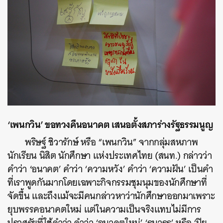
‘เพนกวิน’ ขอทวงคืนอนาคต เสนอตั้งสภาร่างรัฐธรรมนูญ
พริษฐ์ ชิวารักษ์ หรือ “เพนกวิน” จากกลุ่มสหภาพ
นักเรียน นิสิต นักศึกษา แห่งประเทศไทย (สนท.) กล่าวว่า
คำว่า ‘อนาคต’ คำว่า ‘ความหวัง’ คำว่า ‘ความฝัน’ เป็นคำ
ที่เราพูดกันมากโดยเฉพาะกิจกรรมชุมนุมของนักศึกษาที่
จัดขึ้น และถึงแม้จะมีคนกล่าวหาว่านักศึกษาออกมาเพราะ
ยุบพรรคอนาคตใหม่ แต่ในความเป็นจริงแทบไม่มีการ
ปราศรัยที่ใช้คำว่า คำว่า ‘อนาคตใหม่’ ‘ธนาธร’ หรือ ‘ปิย