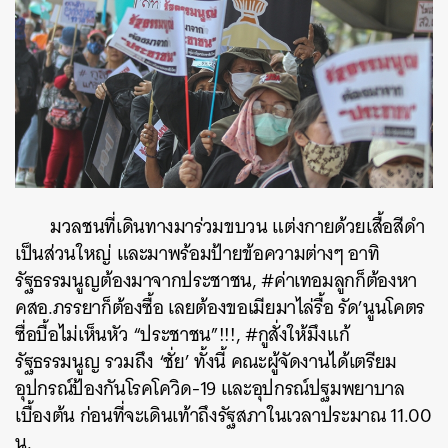
ค้นหา
SHARE
TWEET
LINE
EMAIL
มวลชนที่เดินทางมาร่วมขบวน แต่งกายด้วยเสื้อสีดำ
เป็นส่วนใหญ่ และมาพร้อมป้ายข้อความต่างๆ อาทิ
รัฐธรรมนูญต้องมาจากประชาชน, #ค่าเทอมลูกก็ต้องหา
คสอ.ภรรยาก็ต้องซื้อ เลยต้องขอเมียมาไล่รื้อ รัด’นูนโคตร
ซื่อบื้อไม่เห็นหัว “ประชาชน”!!!, #กูสั่งให้มึงแก้
รัฐธรรมนูญ รวมถึง ‘ชั่ย’ ทั้งนี้ คณะผู้จัดงานได้เตรียม
อุปกรณ์ป้องกันโรคโควิด-19 และอุปกรณ์ปฐมพยาบาล
เบื้องต้น ก่อนที่จะเดินเท้าถึงรัฐสภาในเวลาประมาณ 11.00
น.